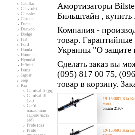
Амортизаторы Bilstei
Cadillac
Chevrolet
Бильштайн , купить 
Chrysler
Citroen
Dacia
Компания - произво
Daewoo
Dodge
товар. Гарантийные 
Fiat
Ford
Украины "О защите 
Honda
Hummer
Hyundai
Сделать заказ вы мо
Infiniti
Isuzu
(095) 817 00 75, (09
Jaguar
Jeep
товар в корзину. За
Kia
Carnival Ii (gq)
Carnival Iii
19-153681 Kia Ки
(vq)
мост
Cee'd
bilstein-21967
наклонная
задняя часть
(ed)
Pride (da)
Pride
19-153681 Kia Ки