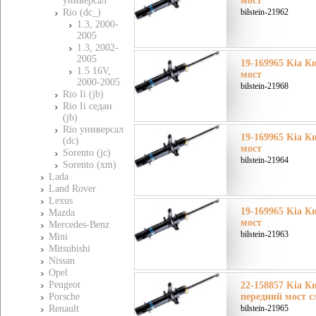
универсал
мост
Rio (dc_)
bilstein-21962
1.3, 2000-
2005
1.3, 2002-
2005
19-169965 Kia Ки
1.5 16V,
мост
2000-2005
bilstein-21968
Rio Ii (jb)
Rio Ii седан
(jb)
Rio универсал
19-169965 Kia Ки
(dc)
мост
Sorento (jc)
bilstein-21964
Sorento (xm)
Lada
Land Rover
Lexus
19-169965 Kia Ки
Mazda
мост
Mercedes-Benz
bilstein-21963
Mini
Mitsubishi
Nissan
Opel
Peugeot
22-158857 Kia Ки
Porsche
передний мост с
Renault
bilstein-21965