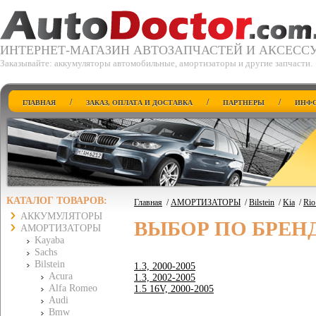
ИНТЕРНЕТ-МАГАЗИН АВТОЗАПЧАСТЕЙ И АКСЕСС
Заказывайте: аккумуляторы автомобильные, амортизаторы и другие запчасти.
/
/
/
ГЛАВНАЯ
ЗАКАЗ, ОПЛАТА И ДОСТАВКА
ПАРТНЕРЫ
ИНФО
КАТАЛОГ ТОВАРОВ:
Главная
/
АМОРТИЗАТОРЫ
/
Bilstein
/
Kia
/
Rio
АККУМУЛЯТОРЫ
ВЫБОР ПО БРЕН
АМОРТИЗАТОРЫ
Kayaba
Sachs
Bilstein
1.3, 2000-2005
Acura
1.3, 2002-2005
Alfa Romeo
1.5 16V, 2000-2005
Audi
Bmw