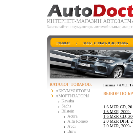
ИНТЕРНЕТ-МАГАЗИН АВТОЗАПЧ
Заказывайте: аккумуляторы автомобильные, аморт
/
ГЛАВНАЯ
ЗАКАЗ, ОПЛАТА И ДОСТАВКА
КАТАЛОГ ТОВАРОВ:
Главная
/
АМОРТ
АККУМУЛЯТОРЫ
ВЫБОР ПО Б
АМОРТИЗАТОРЫ
Kayaba
Sachs
1.6 MZR CD, 20
Bilstein
1.6 MZR, 2009-
Acura
1.6 MZR-CD, 20
Alfa Romeo
2.0 MZR DISI, 2
2.0 MZR, 2009-
Audi
Bmw