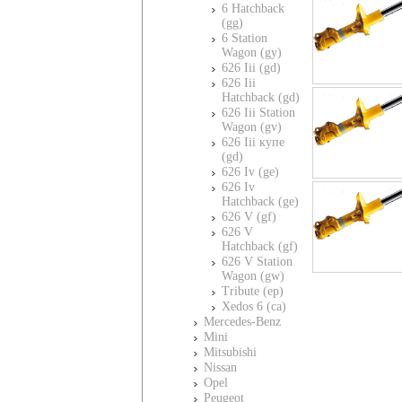
6 Hatchback
(gg)
6 Station
Wagon (gy)
626 Iii (gd)
626 Iii
Hatchback (gd)
626 Iii Station
Wagon (gv)
626 Iii купе
(gd)
626 Iv (ge)
626 Iv
Hatchback (ge)
626 V (gf)
626 V
Hatchback (gf)
626 V Station
Wagon (gw)
Tribute (ep)
Xedos 6 (ca)
Mercedes-Benz
Mini
Mitsubishi
Nissan
Opel
Peugeot