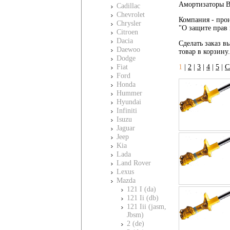
Амортизаторы Bi
Cadillac
Chevrolet
Компания - прои
Chrysler
"О защите прав 
Citroen
Dacia
Сделать заказ вы
Daewoo
товар в корзину
Dodge
Fiat
1
|
2
|
3
|
4
|
5
|
С
Ford
Honda
Hummer
Hyundai
Infiniti
Isuzu
Jaguar
Jeep
Kia
Lada
Land Rover
Lexus
Mazda
121 I (da)
121 Ii (db)
121 Iii (jasm,
Jbsm)
2 (de)