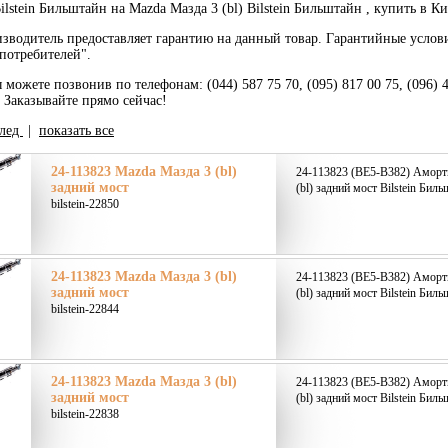
lstein Бильштайн на Mazda Мазда 3 (bl) Bilstein Бильштайн , купить в Ки
зводитель предоставляет гарантию на данный товар. Гарантийные услов
потребителей".
 можете позвонив по телефонам: (044) 587 75 70, (095) 817 00 75, (096) 
. Заказывайте прямо сейчас!
лед
|
показать все
24-113823 Mazda Мазда 3 (bl)
24-113823 (BE5-B382) Аморт
задний мост
(bl) задний мост Bilstein Биль
bilstein-22850
24-113823 Mazda Мазда 3 (bl)
24-113823 (BE5-B382) Аморт
задний мост
(bl) задний мост Bilstein Биль
bilstein-22844
24-113823 Mazda Мазда 3 (bl)
24-113823 (BE5-B382) Аморт
задний мост
(bl) задний мост Bilstein Биль
bilstein-22838