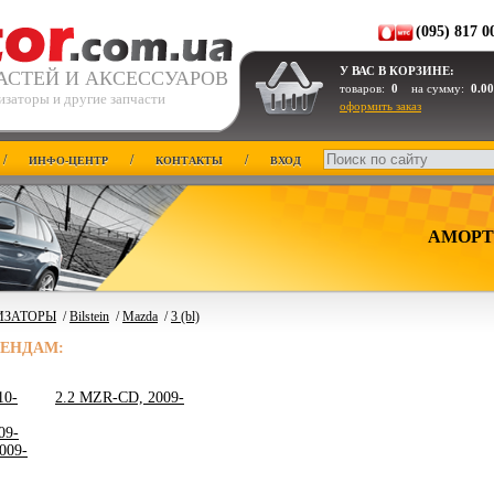
(095) 817 0
У ВАС В КОРЗИНЕ:
АСТЕЙ И АКСЕССУАРОВ
товаров:
0
на сумму:
0.00
изаторы и другие запчасти
оформить заказ
/
/
/
ИНФО-ЦЕНТР
КОНТАКТЫ
ВХОД
АМОРТ
ИЗАТОРЫ
/
Bilstein
/
Mazda
/
3 (bl)
РЕНДАМ:
10-
2.2 MZR-CD, 2009-
09-
009-