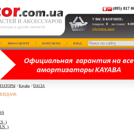
(095) 817 0
У ВАС В КОРЗИНЕ:
АСТЕЙ И АКСЕССУАРОВ
товаров:
0
на сумму:
0.00
изаторы и другие запчасти
оформить заказ
/
/
/
ИНФО-ЦЕНТР
КОНТАКТЫ
ВХОД
ИЗАТОРЫ
/
Kayaba
/
DACIA
РЕНДАМ:
SS
S_)
US_)