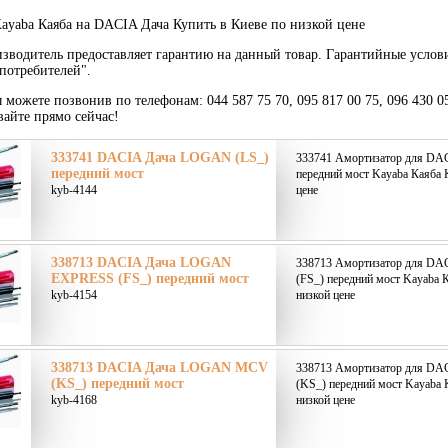
ayaba Каяба на DACIA Дача Купить в Киеве по низкой цене
зводитель предоставляет гарантию на данный товар. Гарантийные услов
потребителей".
ы можете позвонив по телефонам: 044 587 75 70, 095 817 00 75, 096 430 0
вайте прямо сейчас!
333741 DACIA Дача LOGAN (LS_)
333741 Амортизатор для DA
передний мост
передний мост Kayaba Каяба 
kyb-4144
цене
338713 DACIA Дача LOGAN
338713 Амортизатор для D
EXPRESS (FS_) передний мост
(FS_) передний мост Kayaba К
kyb-4154
низкой цене
338713 DACIA Дача LOGAN MCV
338713 Амортизатор для D
(KS_) передний мост
(KS_) передний мост Kayaba 
kyb-4168
низкой цене