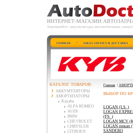
ИНТЕРНЕТ-МАГАЗИН АВТОЗАПЧ
Заказывайте: аккумуляторы автомобильные, аморт
/
ГЛАВНАЯ
ЗАКАЗ, ОПЛАТА И ДОСТАВКА
КАТАЛОГ ТОВАРОВ:
Главная
/
АМОРТ
АККУМУЛЯТОРЫ
ВЫБОР ПО Б
АМОРТИЗАТОРЫ
Kayaba
ALFA ROMEO
LOGAN (LS_)
AUDI
LOGAN EXPRE
BMW
(FS_)
CHEVROLET
LOGAN MCV (K
LOGAN пикап (
CHRYSLER
SANDERO
CITROEN