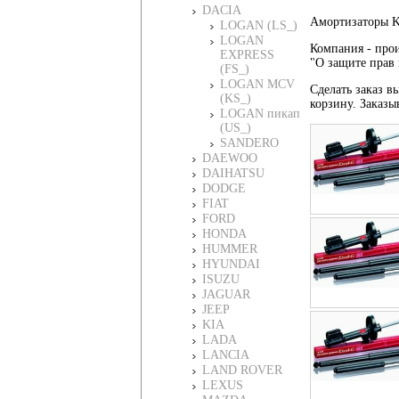
DACIA
Амортизаторы K
LOGAN (LS_)
LOGAN
Компания - прои
EXPRESS
"О защите прав 
(FS_)
LOGAN MCV
Сделать заказ в
(KS_)
корзину. Заказы
LOGAN пикап
(US_)
SANDERO
DAEWOO
DAIHATSU
DODGE
FIAT
FORD
HONDA
HUMMER
HYUNDAI
ISUZU
JAGUAR
JEEP
KIA
LADA
LANCIA
LAND ROVER
LEXUS