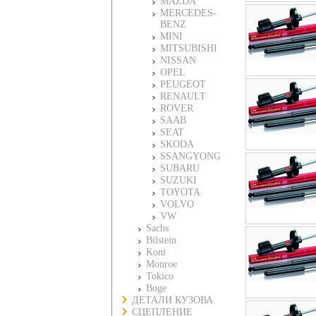
MAZDA
MERCEDES-
BENZ
MINI
MITSUBISHI
NISSAN
OPEL
PEUGEOT
RENAULT
ROVER
SAAB
SEAT
SKODA
SSANGYONG
SUBARU
SUZUKI
TOYOTA
VOLVO
VW
Sachs
Bilstein
Koni
Monroe
Tokico
Boge
ДЕТАЛИ КУЗОВА
СЦЕПЛЕНИЕ