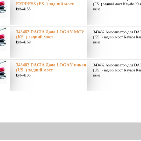
EXPRESS (FS_) задний мост
(FS_) задний мост Kayaba Кая
kyb-4155
цене
343482 DACIA Дача LOGAN MCV
343482 Амортизатор для D
(KS_) задний мост
(KS_) задний мост Kayaba Кая
kyb-4169
цене
343482 DACIA Дача LOGAN пикап
343482 Амортизатор для DA
(US_) задний мост
(US_) задний мост Kayaba Кая
kyb-4185
цене