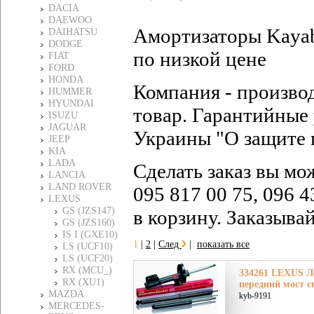
DACIA
DAEWOO
Амортизаторы Kayab
DAIHATSU
DODGE
по низкой цене
FIAT
FORD
HONDA
Компания - произво
HUMMER
HYUNDAI
товар. Гарантийные 
ISUZU
JAGUAR
Украины "О защите 
JEEP
KIA
LADA
Сделать заказ вы мо
LANCIA
LAND ROVER
095 817 00 75, 096 4
LEXUS
GS (JZS147)
в корзину. Заказыва
GS (JZS160)
IS I (GXE10)
1
|
2
|
След
|
показать все
LS (UCF10)
LS (UCF20)
RX (MCU_)
334261 LEXUS Л
RX (XU1)
передний мост с
MAZDA
kyb-9191
MERCEDES-