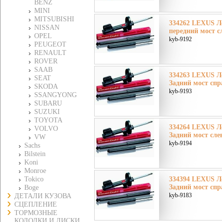
BENZ
MINI
MITSUBISHI
334262 LEXUS Л
NISSAN
передний мост с
OPEL
kyb-9192
PEUGEOT
RENAULT
ROVER
SAAB
334263 LEXUS Л
SEAT
Задний мост спр
SKODA
kyb-9193
SSANGYONG
SUBARU
SUZUKI
TOYOTA
334264 LEXUS Л
VOLVO
Задний мост сле
VW
kyb-9194
Sachs
Bilstein
Koni
Monroe
Tokico
334394 LEXUS Л
Задний мост спр
Boge
kyb-9183
ДЕТАЛИ КУЗОВА
СЦЕПЛЕНИЕ
ТОРМОЗНЫЕ
КОЛОДКИ И ДИСКИ