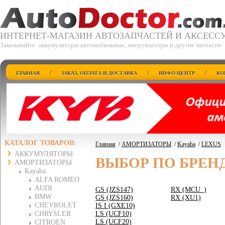
ИНТЕРНЕТ-МАГАЗИН АВТОЗАПЧАСТЕЙ И АКСЕСС
Заказывайте: аккумуляторы автомобильные, амортизаторы и другие запчасти
/
/
/
ГЛАВНАЯ
ЗАКАЗ, ОПЛАТА И ДОСТАВКА
ИНФО-ЦЕНТР
КО
КАТАЛОГ ТОВАРОВ:
Главная
/
АМОРТИЗАТОРЫ
/
Kayaba
/
LEXUS
АККУМУЛЯТОРЫ
ВЫБОР ПО БРЕН
АМОРТИЗАТОРЫ
Kayaba
ALFA ROMEO
AUDI
GS (JZS147)
RX (MCU_)
BMW
GS (JZS160)
RX (XU1)
CHEVROLET
IS I (GXE10)
CHRYSLER
LS (UCF10)
LS (UCF20)
CITROEN