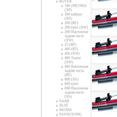
ROVER
100 (METRO)
(XP)
100 кабрио
(XP)
200 (RF)
200 купе (XW)
200 Наклонная
задняя часть
(XW)
25 (RF)
400 (RT)
400 (XW)
400 Tourer
(XW)
400 Наклонная
задняя часть
(RT)
800 (XS)
800 купе
800 Наклонная
задняя часть
(XS)
SAAB
SEAT
SKODA
SSANGYONG