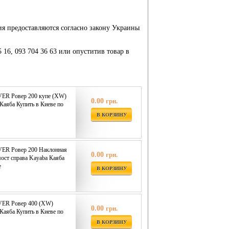
ия предоставляются согласно закону Украины
5 16, 093 704 36 63 или опуститив товар в
VER Ровер 200 купе (XW)
0.00
грн.
Каяба Купить в Киеве по
В КОРЗИНУ
VER Ровер 200 Наклонная
0.00
грн.
мост справа Kayaba Каяба
е
В КОРЗИНУ
VER Ровер 400 (XW)
0.00
грн.
Каяба Купить в Киеве по
В КОРЗИНУ