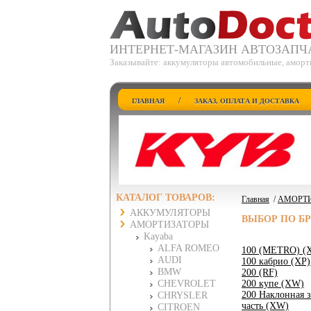
ИНТЕРНЕТ-МАГАЗИН АВТОЗАПЧ
Заказывайте: аккумуляторы автомобильные, аморт
/
ГЛАВНАЯ
ЗАКАЗ, ОПЛАТА И ДОСТАВКА
КАТАЛОГ ТОВАРОВ:
Главная
/
АМОРТ
АККУМУЛЯТОРЫ
ВЫБОР ПО Б
АМОРТИЗАТОРЫ
Kayaba
ALFA ROMEO
100 (METRO) (
AUDI
100 кабрио (XP)
BMW
200 (RF)
CHEVROLET
200 купе (XW)
200 Наклонная з
CHRYSLER
часть (XW)
CITROEN