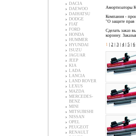
DACIA
Амортизаторы K
DAEWOO
DAIHATSU
Компания - прои
DODGE
"О защите прав 
FIAT
FORD
Сделать заказ в
HONDA
корзину. Заказы
HUMMER
1
|
2
|
3
|
4
|
5
|
6
HYUNDAI
ISUZU
JAGUAR
JEEP
KIA
LADA
LANCIA
LAND ROVER
LEXUS
MAZDA
MERCEDES-
BENZ
MINI
MITSUBISHI
NISSAN
OPEL
PEUGEOT
RENAULT