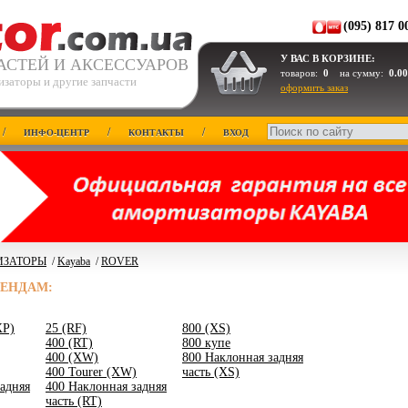
(095) 817 0
У ВАС В КОРЗИНЕ:
АСТЕЙ И АКСЕССУАРОВ
товаров:
0
на сумму:
0.00
изаторы и другие запчасти
оформить заказ
/
/
/
ИНФО-ЦЕНТР
КОНТАКТЫ
ВХОД
ИЗАТОРЫ
/
Kayaba
/
ROVER
РЕНДАМ:
XP)
25 (RF)
800 (XS)
400 (RT)
800 купе
400 (XW)
800 Наклонная задняя
400 Tourer (XW)
часть (XS)
адняя
400 Наклонная задняя
часть (RT)