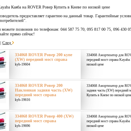
ayaba Каяба на ROVER Ровер Купить в Киеве по низкой цене
зводитель предоставляет гарантию на данный товар. Гарантийные услов
потребителей".
ы можете позвонив по телефонам: 044 587 75 70, 095 817 00 75, 096 430 0
вайте прямо сейчас!
|
След
334068 ROVER Ровер 200 купе
334068 Амортизатор для RO
(XW) передний мост справа
передний мост справа Kayaba 
kyb-19604
низкой цене
334068 ROVER Ровер 200
334068 Амортизатор для RO
Наклонная задняя часть (XW)
задняя часть (XW) передний 
передний мост справа
Купить в Киеве по низкой цен
kyb-19616
334068 ROVER Ровер 400 (XW)
334068 Амортизатор для RO
передний мост справа
передний мост справа Kayaba 
kyb-19696
низкой цене