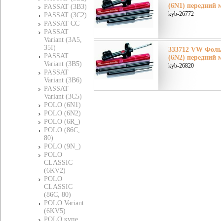
(6N1) передний 
PASSAT (3B3)
kyb-26772
PASSAT (3C2)
PASSAT CC
PASSAT
Variant (3A5,
35I)
333712 VW Фол
PASSAT
(6N2) передний 
Variant (3B5)
kyb-26820
PASSAT
Variant (3B6)
PASSAT
Variant (3C5)
POLO (6N1)
POLO (6N2)
POLO (6R_)
POLO (86C,
80)
POLO (9N_)
POLO
CLASSIC
(6KV2)
POLO
CLASSIC
(86C, 80)
POLO Variant
(6KV5)
POLO купе