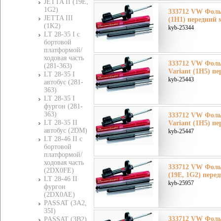
JETTA II (19E,
1G2)
333712 VW Фоль
JETTA III
(1H1) передний 
(1K2)
kyb-25344
LT 28-35 I c
бортовой
платформой/
ходовая часть
333712 VW Фоль
(281-363)
Variant (1H5) п
LT 28-35 I
kyb-25443
автобус (281-
363)
LT 28-35 I
фургон (281-
363)
333712 VW Фоль
LT 28-35 II
Variant (1H5) п
автобус (2DM)
kyb-25447
LT 28-46 II c
бортовой
платформой/
ходовая часть
333712 VW Фоль
(2DX0FE)
(19E, 1G2) пере
LT 28-46 II
kyb-25957
фургон
(2DX0AE)
PASSAT (3A2,
35I)
333712 VW Фол
PASSAT (3B2)