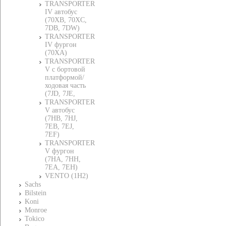
TRANSPORTER
IV автобус
(70XB, 70XC,
7DB, 7DW)
TRANSPORTER
IV фургон
(70XA)
TRANSPORTER
V c бортовой
платформой/
ходовая часть
(7JD, 7JE,
TRANSPORTER
V автобус
(7HB, 7HJ,
7EB, 7EJ,
7EF)
TRANSPORTER
V фургон
(7HA, 7HH,
7EA, 7EH)
VENTO (1H2)
Sachs
Bilstein
Koni
Monroe
Tokico