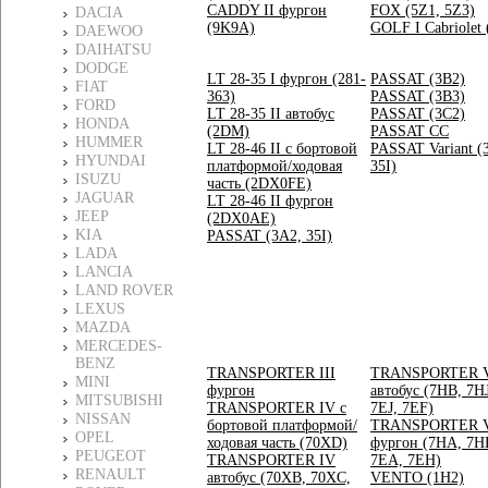
CADDY II фургон
FOX (5Z1, 5Z3)
DACIA
(9K9A)
GOLF I Cabriolet 
DAEWOO
DAIHATSU
DODGE
LT 28-35 I фургон (281-
PASSAT (3B2)
FIAT
363)
PASSAT (3B3)
FORD
LT 28-35 II автобус
PASSAT (3C2)
HONDA
(2DM)
PASSAT CC
HUMMER
LT 28-46 II c бортовой
PASSAT Variant (
HYUNDAI
платформой/ходовая
35I)
ISUZU
часть (2DX0FE)
JAGUAR
LT 28-46 II фургон
JEEP
(2DX0AE)
KIA
PASSAT (3A2, 35I)
LADA
LANCIA
LAND ROVER
LEXUS
MAZDA
MERCEDES-
BENZ
TRANSPORTER III
TRANSPORTER 
MINI
фургон
автобус (7HB, 7H
MITSUBISHI
TRANSPORTER IV c
7EJ, 7EF)
NISSAN
бортовой платформой/
TRANSPORTER 
OPEL
ходовая часть (70XD)
фургон (7HA, 7H
PEUGEOT
TRANSPORTER IV
7EA, 7EH)
RENAULT
автобус (70XB, 70XC,
VENTO (1H2)