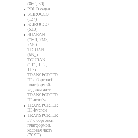
(86C, 80)
POLO седан
SCIROCCO
(137)
SCIROCCO
(53B)
SHARAN
(7M8, 7M9,
7M6)
TIGUAN
(5N_)
TOURAN
(1T1, 1T2,
1T3)
TRANSPORTER
III c бортовой
платформой/
ходовая часть
TRANSPORTER
III автобус
TRANSPORTER
III фургон
TRANSPORTER
IV c бортовой
платформой/
ходовая часть
(70XD)