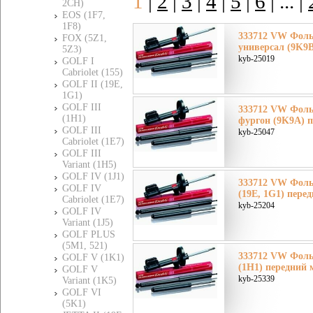
1
|
2
|
3
|
4
|
5
|
6
|
... |
2CH)
EOS (1F7,
1F8)
333712 VW Фоль
FOX (5Z1,
универсал (9K9B
5Z3)
kyb-25019
GOLF I
Cabriolet (155)
GOLF II (19E,
1G1)
GOLF III
333712 VW Фоль
(1H1)
фургон (9K9A) п
GOLF III
kyb-25047
Cabriolet (1E7)
GOLF III
Variant (1H5)
GOLF IV (1J1)
333712 VW Фоль
GOLF IV
(19E, 1G1) пере
Cabriolet (1E7)
kyb-25204
GOLF IV
Variant (1J5)
GOLF PLUS
(5M1, 521)
333712 VW Фоль
GOLF V (1K1)
(1H1) передний 
GOLF V
kyb-25339
Variant (1K5)
GOLF VI
(5K1)