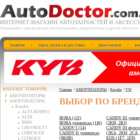
ИНТЕРНЕТ-МАГАЗИН АВТОЗАПЧАСТЕЙ И АКСЕСС
Заказывайте: аккумуляторы автомобильные, амортизаторы и другие запчасти
/
/
/
ГЛАВНАЯ
ЗАКАЗ, ОПЛАТА И ДОСТАВКА
ИНФО-ЦЕНТР
КО
КАТАЛОГ ТОВАРОВ:
Главная
/
АМОРТИЗАТОРЫ
/
Kayaba
/
VW
АККУМУЛЯТОРЫ
ВЫБОР ПО БРЕН
АМОРТИЗАТОРЫ
Kayaba
ALFA ROMEO
AUDI
BORA (1J2)
CADDY III униве
BMW
BORA универсал (1J6)
(2KB, 2KJ)
CHEVROLET
CADDY I (14)
CADDY III фурго
CHRYSLER
CADDY II универсал
(2KA, 2KH, 2CA,
(9K9B)
EOS (1F7, 1F8)
CITROEN