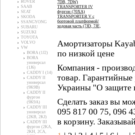
ROVER
7DB, 7DW)
SAAB
TRANSPORTER IV
SEAT
фургон (70XA)
TRANSPORTER V c
SKODA
бортовой платформой/
SSANGYONG
ходовая часть (7JD, 7JE,
SUBARU
SUZUKI
TOYOTA
Амортизаторы Kayab
VOLVO
VW
по низкой цене
BORA (1J2)
BORA
универсал
Компания - произво
(1J6)
CADDY I (14)
товар. Гарантийные 
CADDY II
универсал
Украины "О защите 
(9K9B)
CADDY II
фургон
Сделать заказ вы мо
(9K9A)
CADDY III
095 817 00 75, 096 4
универсал
(2KB, 2KJ)
в корзину. Заказыва
CADDY III
фургон (2KA,
2KH, 2CA,