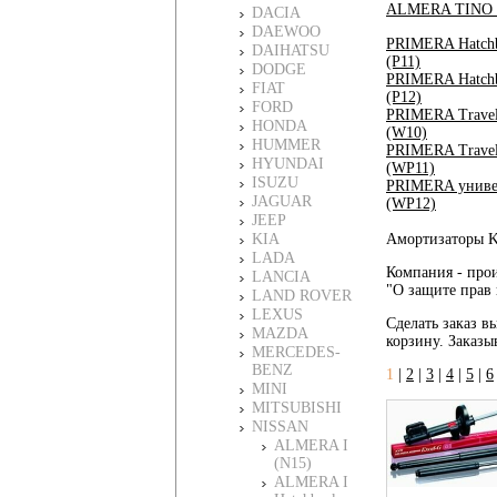
ALMERA TINO 
DACIA
DAEWOO
PRIMERA Hatch
DAIHATSU
(P11)
DODGE
PRIMERA Hatch
FIAT
(P12)
FORD
PRIMERA Travel
HONDA
(W10)
HUMMER
PRIMERA Travel
HYUNDAI
(WP11)
ISUZU
PRIMERA униве
JAGUAR
(WP12)
JEEP
KIA
Амортизаторы K
LADA
Компания - прои
LANCIA
"О защите прав 
LAND ROVER
LEXUS
Сделать заказ в
MAZDA
корзину. Заказы
MERCEDES-
BENZ
1
|
2
|
3
|
4
|
5
|
6
MINI
MITSUBISHI
NISSAN
ALMERA I
(N15)
ALMERA I