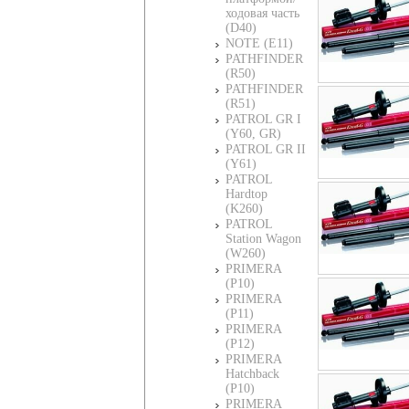
ходовая часть
(D40)
NOTE (E11)
PATHFINDER
(R50)
PATHFINDER
(R51)
PATROL GR I
(Y60, GR)
PATROL GR II
(Y61)
PATROL
Hardtop
(K260)
PATROL
Station Wagon
(W260)
PRIMERA
(P10)
PRIMERA
(P11)
PRIMERA
(P12)
PRIMERA
Hatchback
(P10)
PRIMERA