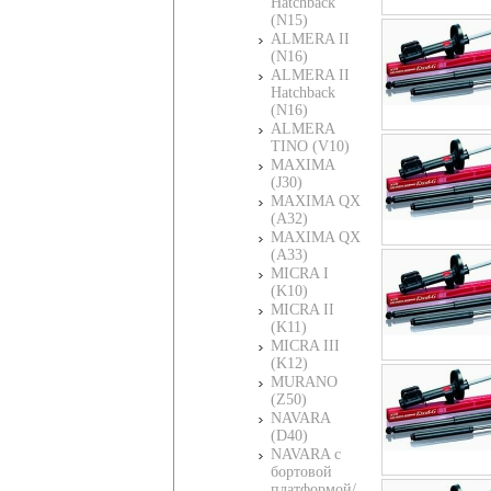
Hatchback
(N15)
ALMERA II
(N16)
ALMERA II
Hatchback
(N16)
ALMERA
TINO (V10)
MAXIMA
(J30)
MAXIMA QX
(A32)
MAXIMA QX
(A33)
MICRA I
(K10)
MICRA II
(K11)
MICRA III
(K12)
MURANO
(Z50)
NAVARA
(D40)
NAVARA c
бортовой
платформой/