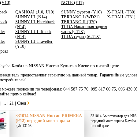
(V10)
NOTE (E11)
back
QASHQAI (J10, JJ10)
SUNNY фургон (Y10)
X-TRAIL (T30)
SUNNY III (N14)
TERRANO I (WD21)
X-TRAIL (T31)
back
SUNNY III Hatchback
TERRANO II (R20)
(N14)
TIIDA Наклонная задняя
ler
SUNNY III Liftback
часть (C11X)
(N14)
TIIDA седан (SC11X)
ler
SUNNY III Traveller
(Y10)
рсал
ayaba Каяба на NISSAN Ниссан Купить в Киеве по низкой цене
зводитель предоставляет гарантию на данный товар. Гарантийные услов
потребителей".
ы можете позвонив по телефонам: 044 587 75 70, 095 817 00 75, 096 430 0
вайте прямо сейчас!
|
... |
21
|
След
331014 NISSAN Ниссан PRIMERA
331014 Амортизатор для NI
(P12) передний мост справа
передний мост справа Kayaba 
kyb-13158
низкой цене