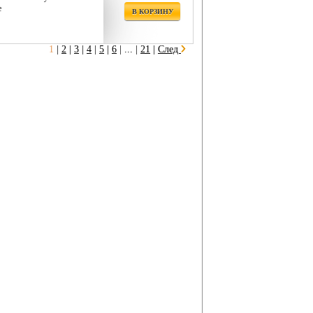
е
В КОРЗИНУ
1
|
2
|
3
|
4
|
5
|
6
|
... |
21
|
След