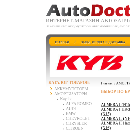
ИНТЕРНЕТ-МАГАЗИН АВТОЗАПЧ
Заказывайте: аккумуляторы автомобильные, аморт
/
ГЛАВНАЯ
ЗАКАЗ, ОПЛАТА И ДОСТАВКА
КАТАЛОГ ТОВАРОВ:
Главная
/
АМОРТ
АККУМУЛЯТОРЫ
ВЫБОР ПО Б
АМОРТИЗАТОРЫ
Kayaba
ALFA ROMEO
ALMERA I (N15
AUDI
ALMERA I Hatc
BMW
(N15)
CHEVROLET
ALMERA II (N1
ALMERA II Hatc
CHRYSLER
(N16)
CITROEN