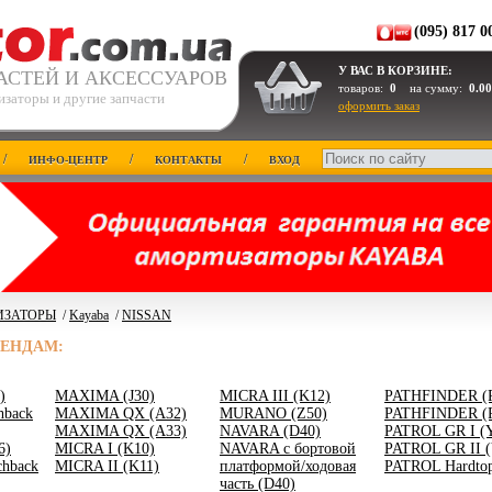
(095) 817 0
У ВАС В КОРЗИНЕ:
АСТЕЙ И АКСЕССУАРОВ
товаров:
0
на сумму:
0.00
изаторы и другие запчасти
оформить заказ
/
/
/
ИНФО-ЦЕНТР
КОНТАКТЫ
ВХОД
ИЗАТОРЫ
/
Kayaba
/
NISSAN
РЕНДАМ:
)
MAXIMA (J30)
MICRA III (K12)
PATHFINDER (
hback
MAXIMA QX (A32)
MURANO (Z50)
PATHFINDER (
MAXIMA QX (A33)
NAVARA (D40)
PATROL GR I (
6)
MICRA I (K10)
NAVARA c бортовой
PATROL GR II (
hback
MICRA II (K11)
платформой/ходовая
PATROL Hardtop
часть (D40)