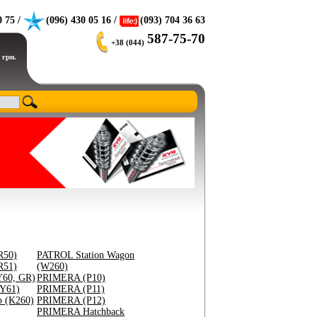
0 75 /
(096) 430 05 16 /
(093) 704 36 63
587-75-70
+38 (044)
 грн.
R50)
PATROL Station Wagon
R51)
(W260)
Y60, GR)
PRIMERA (P10)
Y61)
PRIMERA (P11)
 (K260)
PRIMERA (P12)
PRIMERA Hatchback