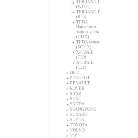
TERRANO I
(WD21)
TERRANO II
(R20)
TIIDA
Наклонная
задняя часть
(C11X)
TIIDA седан
(SC11X)
X-TRAIL
(T30)
X-TRAIL
(T31)
OPEL
PEUGEOT
RENAULT
ROVER
SAAB
SEAT
SKODA
SSANGYONG
SUBARU
SUZUKI
TOYOTA
VOLVO
VW