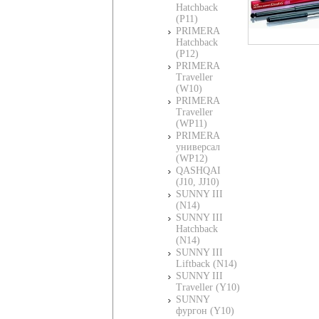
Hatchback
(P11)
PRIMERA
Hatchback
(P12)
PRIMERA
Traveller
(W10)
PRIMERA
Traveller
(WP11)
PRIMERA
универсал
(WP12)
QASHQAI
(J10, JJ10)
SUNNY III
(N14)
SUNNY III
Hatchback
(N14)
SUNNY III
Liftback (N14)
SUNNY III
Traveller (Y10)
SUNNY
фургон (Y10)