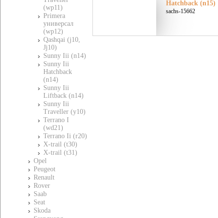
Hatchback (n15)
(wp11)
sachs-15662
Primera
универсал
(wp12)
Qashqai (j10,
Jj10)
Sunny Iii (n14)
Sunny Iii
Hatchback
(n14)
Sunny Iii
Liftback (n14)
Sunny Iii
Traveller (y10)
Terrano I
(wd21)
Terrano Ii (r20)
X-trail (t30)
X-trail (t31)
Opel
Peugeot
Renault
Rover
Saab
Seat
Skoda