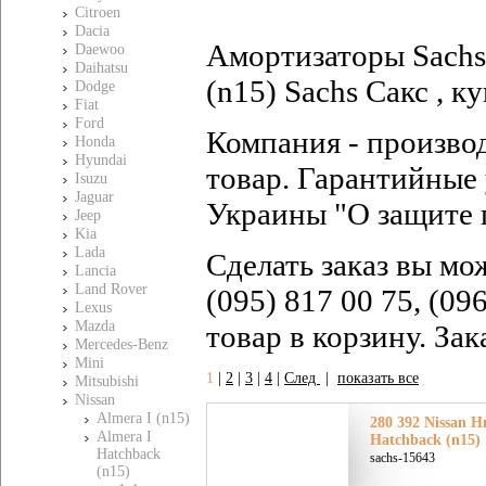
Citroen
Dacia
Амортизаторы Sachs 
Daewoo
Daihatsu
(n15) Sachs Сакс , к
Dodge
Fiat
Ford
Компания - произво
Honda
Hyundai
товар. Гарантийные 
Isuzu
Jaguar
Украины "О защите 
Jeep
Kia
Lada
Сделать заказ вы мо
Lancia
Land Rover
(095) 817 00 75, (09
Lexus
Mazda
товар в корзину. За
Mercedes-Benz
Mini
1
|
2
|
3
|
4
|
След
|
показать все
Mitsubishi
Nissan
Almera I (n15)
280 392 Nissan Н
Almera I
Hatchback (n15)
Hatchback
sachs-15643
(n15)