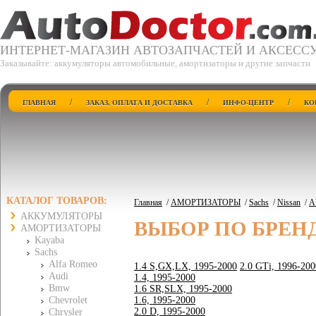
ИНТЕРНЕТ-МАГАЗИН АВТОЗАПЧАСТЕЙ И АКСЕСС
Заказывайте: аккумуляторы автомобильные, амортизаторы и другие запчасти
/
/
/
ГЛАВНАЯ
ЗАКАЗ, ОПЛАТА И ДОСТАВКА
ИНФО-ЦЕНТР
КО
КАТАЛОГ ТОВАРОВ:
Главная
/
АМОРТИЗАТОРЫ
/
Sachs
/
Nissan
/
A
АККУМУЛЯТОРЫ
ВЫБОР ПО БРЕН
АМОРТИЗАТОРЫ
Kayaba
Sachs
Alfa Romeo
1.4 S,GX,LX, 1995-2000
2.0 GTi, 1996-200
Audi
1.4, 1995-2000
Bmw
1.6 SR,SLX, 1995-2000
Chevrolet
1.6, 1995-2000
2.0 D, 1995-2000
Chrysler