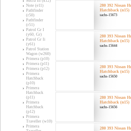
Micra Iii (k12)
Note (e11)
280 392 Nissan Н
Hatchback (n15)
Pathfinder
(r50)
sachs-15673
Pathfinder
(r51)
Patrol Gr I
(y60, Gr)
280 393 Nissan Н
Patrol Gr Ii
Hatchback (n15)
(y61)
sachs-15644
Patrol Station
Wagon (w260)
Primera (p10)
Primera (p11)
280 393 Nissan Н
Primera (p12)
Hatchback (n15)
Primera
sachs-15650
Hatchback
(p10)
Primera
Hatchback
(p11)
280 393 Nissan Н
Primera
Hatchback (n15)
Hatchback
sachs-15656
(p12)
Primera
Traveller (w10)
Primera
280 393 Nissan Н
Traveller