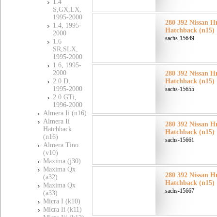
1.4
S,GX,LX,
1995-2000
280 392 Nissan Н
1.4, 1995-
Hatchback (n15)
2000
sachs-15649
1.6
SR,SLX,
1995-2000
1.6, 1995-
2000
280 392 Nissan Н
2.0 D,
Hatchback (n15)
1995-2000
sachs-15655
2.0 GTi,
1996-2000
Almera Ii (n16)
Almera Ii
280 392 Nissan Н
Hatchback
Hatchback (n15)
(n16)
sachs-15661
Almera Tino
(v10)
Maxima (j30)
Maxima Qx
280 392 Nissan Н
(a32)
Hatchback (n15)
Maxima Qx
sachs-15667
(a33)
Micra I (k10)
Micra Ii (k11)