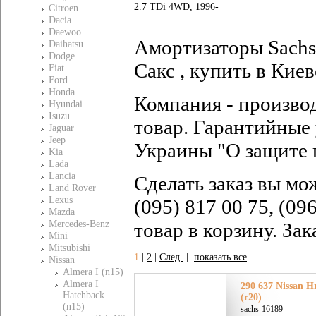
2.7 TDi 4WD, 1996-
Citroen
Dacia
Daewoo
Амортизаторы Sachs С
Daihatsu
Dodge
Сакс , купить в Киев
Fiat
Ford
Honda
Компания - произво
Hyundai
Isuzu
товар. Гарантийные 
Jaguar
Jeep
Украины "О защите 
Kia
Lada
Lancia
Сделать заказ вы мо
Land Rover
Lexus
(095) 817 00 75, (09
Mazda
Mercedes-Benz
товар в корзину. За
Mini
Mitsubishi
1
|
2
|
След
|
показать все
Nissan
Almera I (n15)
Almera I
290 637 Nissan Н
Hatchback
(r20)
(n15)
sachs-16189