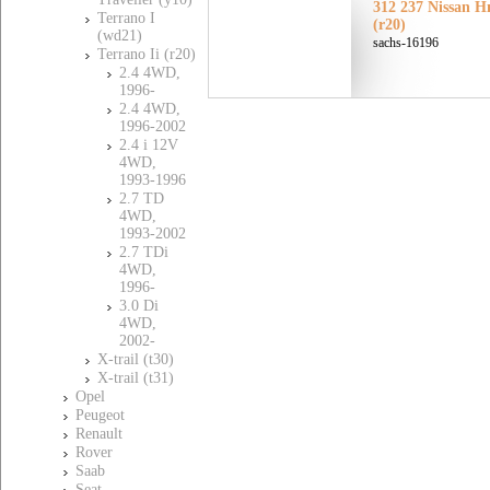
312 237 Nissan Н
Terrano I
(r20)
(wd21)
sachs-16196
Terrano Ii (r20)
2.4 4WD,
1996-
2.4 4WD,
1996-2002
2.4 i 12V
4WD,
1993-1996
2.7 TD
4WD,
1993-2002
2.7 TDi
4WD,
1996-
3.0 Di
4WD,
2002-
X-trail (t30)
X-trail (t31)
Opel
Peugeot
Renault
Rover
Saab
Seat