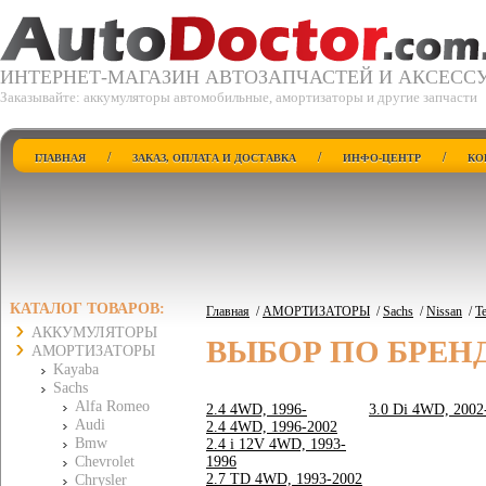
ИНТЕРНЕТ-МАГАЗИН АВТОЗАПЧАСТЕЙ И АКСЕСС
Заказывайте: аккумуляторы автомобильные, амортизаторы и другие запчасти
/
/
/
ГЛАВНАЯ
ЗАКАЗ, ОПЛАТА И ДОСТАВКА
ИНФО-ЦЕНТР
КО
КАТАЛОГ ТОВАРОВ:
Главная
/
АМОРТИЗАТОРЫ
/
Sachs
/
Nissan
/
Te
АККУМУЛЯТОРЫ
ВЫБОР ПО БРЕН
АМОРТИЗАТОРЫ
Kayaba
Sachs
Alfa Romeo
2.4 4WD, 1996-
3.0 Di 4WD, 2002
Audi
2.4 4WD, 1996-2002
Bmw
2.4 i 12V 4WD, 1993-
Chevrolet
1996
2.7 TD 4WD, 1993-2002
Chrysler