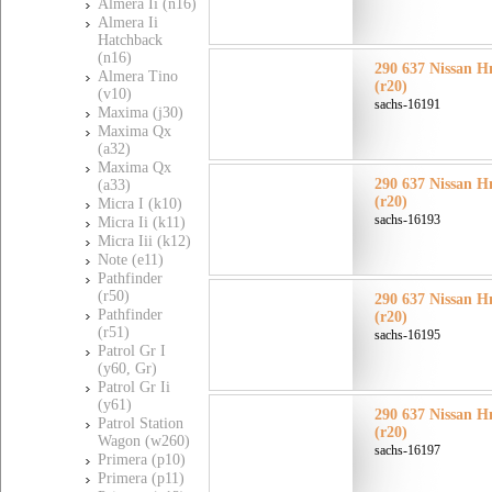
Almera Ii (n16)
Almera Ii
Hatchback
(n16)
290 637 Nissan Н
Almera Tino
(r20)
(v10)
sachs-16191
Maxima (j30)
Maxima Qx
(a32)
Maxima Qx
290 637 Nissan Н
(a33)
(r20)
Micra I (k10)
sachs-16193
Micra Ii (k11)
Micra Iii (k12)
Note (e11)
Pathfinder
(r50)
290 637 Nissan Н
Pathfinder
(r20)
(r51)
sachs-16195
Patrol Gr I
(y60, Gr)
Patrol Gr Ii
(y61)
290 637 Nissan Н
Patrol Station
(r20)
Wagon (w260)
sachs-16197
Primera (p10)
Primera (p11)