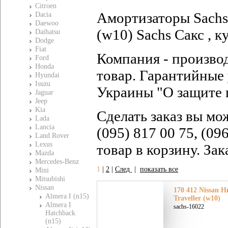
Citroen
Амортизаторы Sachs 
Dacia
Daewoo
(w10) Sachs Сакс , к
Daihatsu
Dodge
Fiat
Компания - произво
Ford
Honda
товар. Гарантийные 
Hyundai
Isuzu
Украины "О защите 
Jaguar
Jeep
Kia
Сделать заказ вы мо
Lada
Lancia
(095) 817 00 75, (09
Land Rover
Lexus
товар в корзину. За
Mazda
Mercedes-Benz
1
|
2
|
След
|
показать все
Mini
Mitsubishi
Nissan
170 412 Nissan Н
Almera I (n15)
Traveller (w10)
Almera I
sachs-16022
Hatchback
(n15)