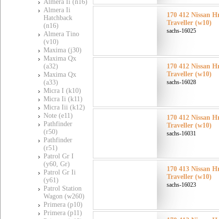
Almera Ii (n16)
Almera Ii
170 412 Nissan Н
Hatchback
Traveller (w10)
(n16)
sachs-16025
Almera Tino
(v10)
Maxima (j30)
Maxima Qx
(a32)
170 412 Nissan Н
Traveller (w10)
Maxima Qx
(a33)
sachs-16028
Micra I (k10)
Micra Ii (k11)
Micra Iii (k12)
Note (e11)
170 412 Nissan Н
Pathfinder
Traveller (w10)
(r50)
sachs-16031
Pathfinder
(r51)
Patrol Gr I
(y60, Gr)
170 413 Nissan Н
Patrol Gr Ii
Traveller (w10)
(y61)
sachs-16023
Patrol Station
Wagon (w260)
Primera (p10)
Primera (p11)