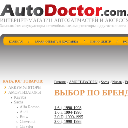
ИНТЕРНЕТ-МАГАЗИН АВТОЗАПЧАСТЕЙ И АКСЕСС
Заказывайте: аккумуляторы автомобильные, амортизаторы и другие запчасти
/
/
/
ГЛАВНАЯ
ЗАКАЗ, ОПЛАТА И ДОСТАВКА
ИНФО-ЦЕНТР
КО
КАТАЛОГ ТОВАРОВ:
Главная
/
АМОРТИЗАТОРЫ
/
Sachs
/
Nissan
/
Pr
АККУМУЛЯТОРЫ
ВЫБОР ПО БРЕН
АМОРТИЗАТОРЫ
Kayaba
Sachs
Alfa Romeo
1.6 i, 1990-1998
Audi
1.6 i, 1994-1998
Bmw
2.0 D, 1990-1995
Chevrolet
2.0 i, 1990-1998
Chrysler