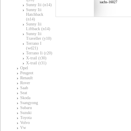
sachs-16027
Sunny Iii (n14)
Sunny Iii
Hatchback
(n14)
Sunny Iii
Liftback (n14)
Sunny Iii
Traveller (y10)
Terrano I
(wd21)
Terrano Ii (r20)
X-trail (t30)
X-trail (t31)
Opel
Peugeot
Renault
Rover
Saab
Seat
Skoda
Ssangyong
Subaru
Suzuki
Toyota
Volvo
Vw