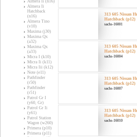
Almera Ii (n16)
Almera Ii
Hatchback
313 605 Nissan Н
(n16)
Hatchback (p12)
Almera Tino
sachs-16001
(v10)
Maxima (j30)
Maxima Qx
(a32)
313 605 Nissan Н
Maxima Qx
Hatchback (p12)
(a33)
sachs-16004
Micra I (k10)
Micra Ii (k11)
Micra Iii (k12)
Note (e11)
Pathfinder
313 605 Nissan Н
(r50)
Hatchback (p12)
Pathfinder
sachs-16007
(r51)
Patrol Gr I
(y60, Gr)
Patrol Gr Ii
313 605 Nissan Н
(y61)
Hatchback (p12)
Patrol Station
sachs-16010
Wagon (w260)
Primera (p10)
Primera (p11)