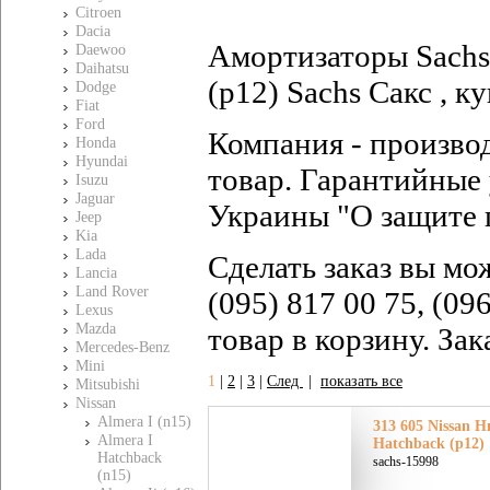
Citroen
Dacia
Амортизаторы Sachs 
Daewoo
Daihatsu
(p12) Sachs Сакс , к
Dodge
Fiat
Ford
Компания - произво
Honda
Hyundai
товар. Гарантийные 
Isuzu
Jaguar
Украины "О защите 
Jeep
Kia
Lada
Сделать заказ вы мо
Lancia
Land Rover
(095) 817 00 75, (09
Lexus
Mazda
товар в корзину. За
Mercedes-Benz
Mini
1
|
2
|
3
|
След
|
показать все
Mitsubishi
Nissan
Almera I (n15)
313 605 Nissan Н
Almera I
Hatchback (p12)
Hatchback
sachs-15998
(n15)