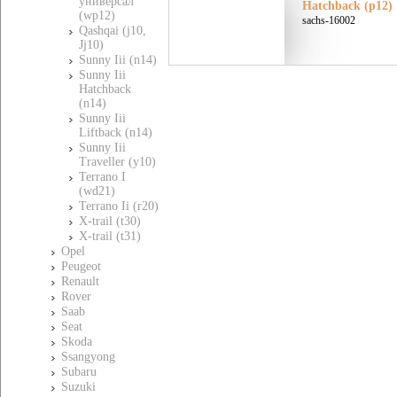
универсал
Hatchback (p12)
(wp12)
sachs-16002
Qashqai (j10,
Jj10)
Sunny Iii (n14)
Sunny Iii
Hatchback
(n14)
Sunny Iii
Liftback (n14)
Sunny Iii
Traveller (y10)
Terrano I
(wd21)
Terrano Ii (r20)
X-trail (t30)
X-trail (t31)
Opel
Peugeot
Renault
Rover
Saab
Seat
Skoda
Ssangyong
Subaru
Suzuki