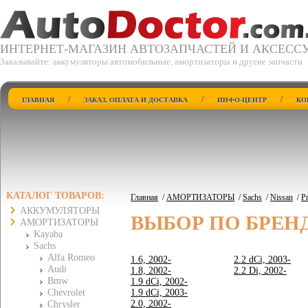
ИНТЕРНЕТ-МАГАЗИН АВТОЗАПЧАСТЕЙ И АКСЕСС
Заказывайте: аккумуляторы автомобильные, амортизаторы и другие запчасти
/
/
/
ГЛАВНАЯ
ЗАКАЗ, ОПЛАТА И ДОСТАВКА
ИНФО-ЦЕНТР
КО
КАТАЛОГ ТОВАРОВ:
Главная
/
АМОРТИЗАТОРЫ
/
Sachs
/
Nissan
/
P
АККУМУЛЯТОРЫ
ВЫБОР ПО БРЕН
АМОРТИЗАТОРЫ
Kayaba
Sachs
Alfa Romeo
1.6, 2002-
2.2 dCi, 2003-
Audi
1.8, 2002-
2.2 Di, 2002-
Bmw
1.9 dCi, 2002-
Chevrolet
1.9 dCi, 2003-
2.0, 2002-
Chrysler