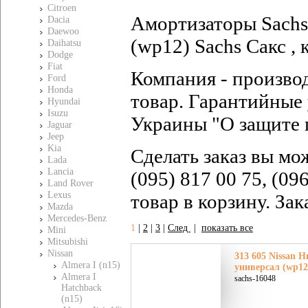
Citroen
Амортизаторы Sachs 
Dacia
Daewoo
(wp12) Sachs Сакс , 
Daihatsu
Dodge
Fiat
Компания - произво
Ford
Honda
товар. Гарантийные 
Hyundai
Isuzu
Украины "О защите 
Jaguar
Jeep
Kia
Сделать заказ вы мо
Lada
Lancia
(095) 817 00 75, (09
Land Rover
Lexus
товар в корзину. За
Mazda
Mercedes-Benz
1
|
2
|
3
|
След
|
показать все
Mini
Mitsubishi
Nissan
313 605 Nissan Н
Almera I (n15)
универсал (wp12
Almera I
sachs-16048
Hatchback
(n15)