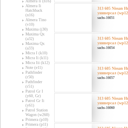
Almera Ii (n16)
Almera Ii
313 605 Nissan Н
Hatchback
универсал (wp12
(n16)
sachs-16051
Almera Tino
(v10)
Maxima (j30)
Maxima Qx
313 605 Nissan Н
(a32)
универсал (wp12
Maxima Qx
sachs-16054
(a33)
Micra I (k10)
Micra Ii (k11)
Micra Iii (k12)
Note (e11)
313 605 Nissan Н
Pathfinder
универсал (wp12
(r50)
sachs-16057
Pathfinder
(r51)
Patrol Gr I
(y60, Gr)
313 605 Nissan Н
Patrol Gr Ii
универсал (wp12
(y61)
sachs-16060
Patrol Station
Wagon (w260)
Primera (p10)
Primera (p11)