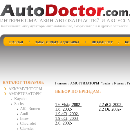
ИНТЕРНЕТ-МАГАЗИН АВТОЗАПЧАСТЕЙ И АКСЕСС
Заказывайте: аккумуляторы автомобильные, амортизаторы и другие запчасти
/
/
/
ГЛАВНАЯ
ЗАКАЗ, ОПЛАТА И ДОСТАВКА
ИНФО-ЦЕНТР
КО
КАТАЛОГ ТОВАРОВ:
Главная
/
АМОРТИЗАТОРЫ
/
Sachs
/
Nissan
/
P
АККУМУЛЯТОРЫ
ВЫБОР ПО БРЕНДАМ:
АМОРТИЗАТОРЫ
Kayaba
Sachs
1.6 Visia, 2002-
2.2 dCi, 2003-
Alfa Romeo
1.8, 2002-
2.2 Di, 2002-
Audi
1.9 dCi, 2002-
Bmw
1.9 dCi, 2003-
2.0, 2002-
Chevrolet
Chrysler