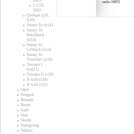
2003-
sachs-16055
2.2 Di,
2002-
Qashqai (j10,
Jj10)
Sunny Iii (n14)
Sunny Iii
Hatchback
(n14)
Sunny Iii
Liftback (n14)
Sunny Iii
Traveller (y10)
Terrano I
(wd21)
Terrano Ii (r20)
X-trail (t30)
X-trail (t31)
Opel
Peugeot
Renault
Rover
Saab
Seat
Skoda
Ssangyong
Subaru