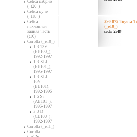
Celica кабрио
(_t20_)
Celica купе
(_t18_)
Celica
290 075 Toyota Т
наклонная
(_e10_)
задняя часть
sachs-25484
(t16)
Corolla (_e10_)
1.3 12V
(EE100_),
1992-1997
1.3 XLI
(EE101_),
1995-1997
1.3 XLI
16V
(EE101),
1992-1995
1.6 Si
(AE101_),
1995-1997
2.0 D
(CE100_),
1992-1997
Corolla (_e11_)
Corolla
(_e12u_,