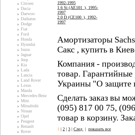
1992-1995
Citroen
1.6 Si (AE101_), 1995-
Dacia
1997
Daewoo
2.0 D (CE100_), 1992-
Daihatsu
1997
Dodge
Fiat
Ford
Амортизаторы Sachs 
Honda
Hyundai
Сакс , купить в Киев
Isuzu
Jaguar
Jeep
Компания - произво
Kia
Lada
товар. Гарантийные 
Lancia
Land Rover
Украины "О защите 
Lexus
Mazda
Сделать заказ вы мо
Mercedes-Benz
Mini
(095) 817 00 75, (09
Mitsubishi
Nissan
товар в корзину. За
Opel
Peugeot
Renault
1
|
2
|
3
|
След
|
показать все
Rover