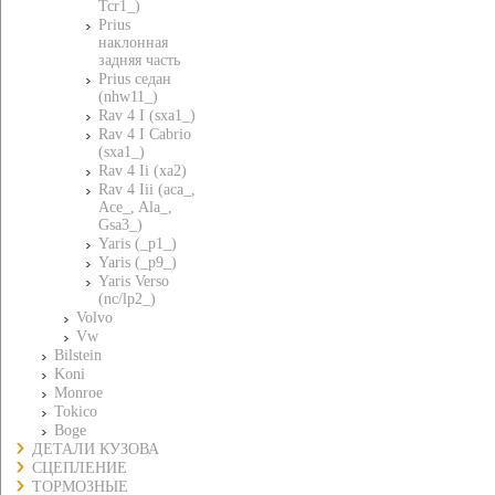
Tcr1_)
Prius
наклонная
задняя часть
Prius седан
(nhw11_)
Rav 4 I (sxa1_)
Rav 4 I Cabrio
(sxa1_)
Rav 4 Ii (xa2)
Rav 4 Iii (aca_,
Ace_, Ala_,
Gsa3_)
Yaris (_p1_)
Yaris (_p9_)
Yaris Verso
(nc/lp2_)
Volvo
Vw
Bilstein
Koni
Monroe
Tokico
Boge
ДЕТАЛИ КУЗОВА
СЦЕПЛЕНИЕ
ТОРМОЗНЫЕ