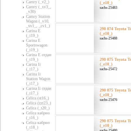
Camry (_v2_)
(_e10_)
Camry (_xv3_,
sachs-25483
_v30)
Camry Station
Wagon (_v10,
_xv1_, _cv1_)
290 074 Toyota Т
Carina E
(_e10_)
(_t19_)
sachs-25488
Carina E
Sportswagon
(_t19_)
Carina E седан
(_t19_)
290 075 Toyota Т
(_e10_)
Carina Ii
(_t17_)
sachs-25472
Carina Ii
Station Wagon
(_t17_)
Carina Ii седан
290 075 Toyota Т
(_t17_)
(_e10_)
Celica (st16_)
sachs-25476
Celica (zzt23_)
Celica (_t20_)
Celica кабрио
(_t16_)
290 075 Toyota Т
Celica кабрио
(_e10_)
(_t18_)
sachs-25480