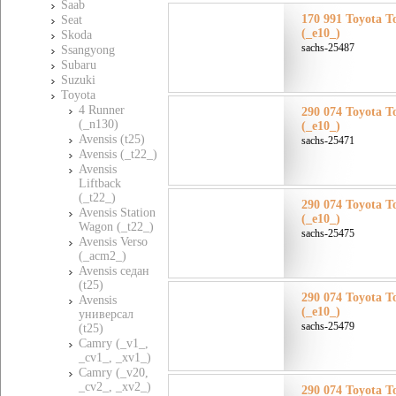
Saab
170 991 Toyota Т
Seat
(_e10_)
Skoda
sachs-25487
Ssangyong
Subaru
Suzuki
Toyota
4 Runner
290 074 Toyota Т
(_n130)
(_e10_)
Avensis (t25)
sachs-25471
Avensis (_t22_)
Avensis
Liftback
(_t22_)
290 074 Toyota Т
Avensis Station
(_e10_)
Wagon (_t22_)
sachs-25475
Avensis Verso
(_acm2_)
Avensis седан
(t25)
290 074 Toyota Т
Avensis
(_e10_)
универсал
sachs-25479
(t25)
Camry (_v1_,
_cv1_, _xv1_)
Camry (_v20,
_cv2_, _xv2_)
290 074 Toyota Т