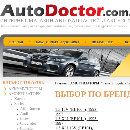
ИНТЕРНЕТ-МАГАЗИН АВТОЗАПЧАСТЕЙ И АКСЕСС
Заказывайте: аккумуляторы автомобильные, амортизаторы и другие запчасти
/
/
/
ГЛАВНАЯ
ЗАКАЗ, ОПЛАТА И ДОСТАВКА
ИНФО-ЦЕНТР
КО
КАТАЛОГ ТОВАРОВ:
Главная
/
АМОРТИЗАТОРЫ
/
Sachs
/
Toyota
/
Co
АККУМУЛЯТОРЫ
ВЫБОР ПО БРЕН
АМОРТИЗАТОРЫ
Kayaba
Sachs
Alfa Romeo
1.3 12V (EE100_), 1992-
Audi
1997
Bmw
1.3 XLI (EE101_), 1995-
Chevrolet
1997
1.3 XLI 16V (EE101),
Chrysler