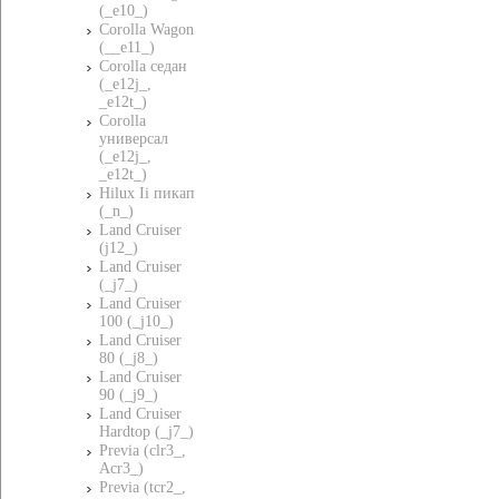
(_e10_)
Corolla Wagon
(__e11_)
Corolla седан
(_e12j_,
_e12t_)
Corolla
универсал
(_e12j_,
_e12t_)
Hilux Ii пикап
(_n_)
Land Cruiser
(j12_)
Land Cruiser
(_j7_)
Land Cruiser
100 (_j10_)
Land Cruiser
80 (_j8_)
Land Cruiser
90 (_j9_)
Land Cruiser
Hardtop (_j7_)
Previa (clr3_,
Acr3_)
Previa (tcr2_,