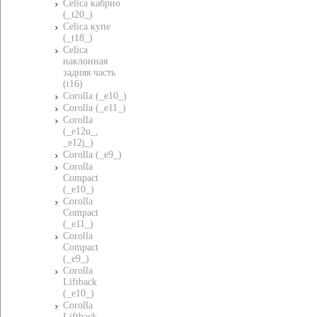
Celica кабрио
(_t20_)
Celica купе
(_t18_)
Celica
наклонная
задняя часть
(t16)
Corolla (_e10_)
Corolla (_e11_)
Corolla
(_e12u_,
_e12j_)
Corolla (_e9_)
Corolla
Compact
(_e10_)
Corolla
Compact
(_e11_)
Corolla
Compact
(_e9_)
Corolla
Liftback
(_e10_)
Corolla
Liftback