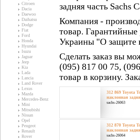
Citroen
задняя часть Sachs С
Dacia
Daewoo
Компания - произво
Daihatsu
Dodge
товар. Гарантийные 
Fiat
Ford
Украины "О защите 
Honda
Hyundai
Isuzu
Сделать заказ вы мо
Jaguar
Jeep
(095) 817 00 75, (09
Kia
Lada
товар в корзину. За
Lancia
Land Rover
Lexus
312 869 Toyota Т
Mazda
наклонная задня
Mercedes-Benz
sachs-26063
Mini
Mitsubishi
Nissan
Opel
312 870 Toyota Т
Peugeot
наклонная задня
Renault
sachs-26064
Rover