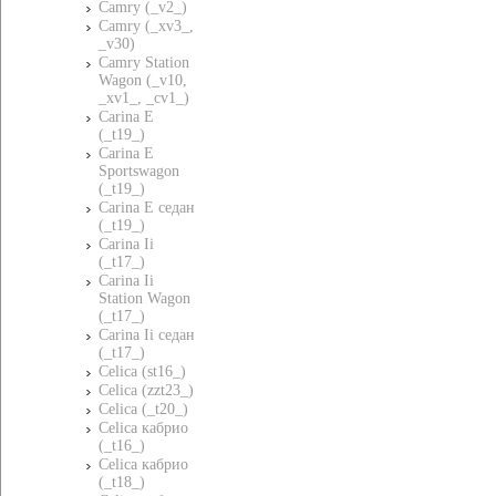
Camry (_v2_)
Camry (_xv3_,
_v30)
Camry Station
Wagon (_v10,
_xv1_, _cv1_)
Carina E
(_t19_)
Carina E
Sportswagon
(_t19_)
Carina E седан
(_t19_)
Carina Ii
(_t17_)
Carina Ii
Station Wagon
(_t17_)
Carina Ii седан
(_t17_)
Celica (st16_)
Celica (zzt23_)
Celica (_t20_)
Celica кабрио
(_t16_)
Celica кабрио
(_t18_)