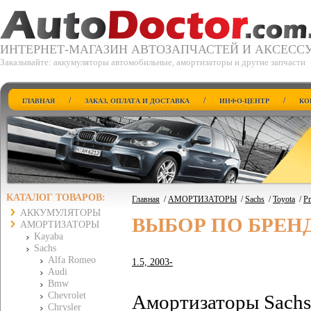
ИНТЕРНЕТ-МАГАЗИН АВТОЗАПЧАСТЕЙ И АКСЕСС
Заказывайте: аккумуляторы автомобильные, амортизаторы и другие запчасти
/
/
/
ГЛАВНАЯ
ЗАКАЗ, ОПЛАТА И ДОСТАВКА
ИНФО-ЦЕНТР
КО
КАТАЛОГ ТОВАРОВ:
Главная
/
АМОРТИЗАТОРЫ
/
Sachs
/
Toyota
/
Pr
АККУМУЛЯТОРЫ
ВЫБОР ПО БРЕН
АМОРТИЗАТОРЫ
Kayaba
Sachs
Alfa Romeo
1.5, 2003-
Audi
Bmw
Chevrolet
Амортизаторы Sachs 
Chrysler