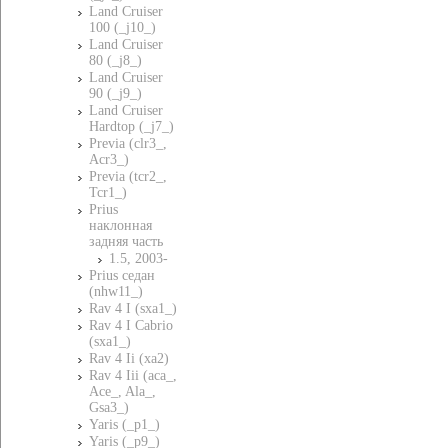
Land Cruiser
100 (_j10_)
Land Cruiser
80 (_j8_)
Land Cruiser
90 (_j9_)
Land Cruiser
Hardtop (_j7_)
Previa (clr3_,
Acr3_)
Previa (tcr2_,
Tcr1_)
Prius
наклонная
задняя часть
1.5, 2003-
Prius седан
(nhw11_)
Rav 4 I (sxa1_)
Rav 4 I Cabrio
(sxa1_)
Rav 4 Ii (xa2)
Rav 4 Iii (aca_,
Ace_, Ala_,
Gsa3_)
Yaris (_p1_)
Yaris (_p9_)