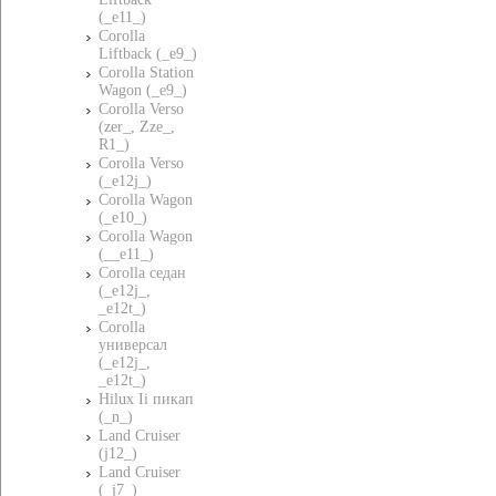
(_e11_)
Corolla
Liftback (_e9_)
Corolla Station
Wagon (_e9_)
Corolla Verso
(zer_, Zze_,
R1_)
Corolla Verso
(_e12j_)
Corolla Wagon
(_e10_)
Corolla Wagon
(__e11_)
Corolla седан
(_e12j_,
_e12t_)
Corolla
универсал
(_e12j_,
_e12t_)
Hilux Ii пикап
(_n_)
Land Cruiser
(j12_)
Land Cruiser
(_j7_)