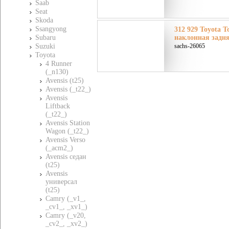
Saab
Seat
Skoda
Ssangyong
312 929 Toyota Т
Subaru
наклонная задня
Suzuki
sachs-26065
Toyota
4 Runner
(_n130)
Avensis (t25)
Avensis (_t22_)
Avensis
Liftback
(_t22_)
Avensis Station
Wagon (_t22_)
Avensis Verso
(_acm2_)
Avensis седан
(t25)
Avensis
универсал
(t25)
Camry (_v1_,
_cv1_, _xv1_)
Camry (_v20,
_cv2_, _xv2_)