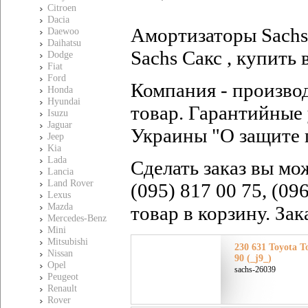
Citroen
Dacia
Амортизаторы Sachs 
Daewoo
Daihatsu
Sachs Сакс , купить 
Dodge
Fiat
Ford
Компания - произво
Honda
Hyundai
товар. Гарантийные 
Isuzu
Jaguar
Украины "О защите 
Jeep
Kia
Lada
Сделать заказ вы мо
Lancia
Land Rover
(095) 817 00 75, (09
Lexus
Mazda
товар в корзину. За
Mercedes-Benz
Mini
Mitsubishi
230 631 Toyota Т
Nissan
90 (_j9_)
Opel
sachs-26039
Peugeot
Renault
Rover