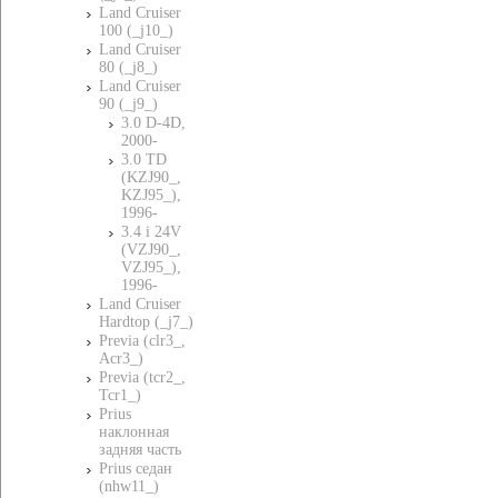
Land Cruiser
100 (_j10_)
Land Cruiser
80 (_j8_)
Land Cruiser
90 (_j9_)
3.0 D-4D,
2000-
3.0 TD
(KZJ90_,
KZJ95_),
1996-
3.4 i 24V
(VZJ90_,
VZJ95_),
1996-
Land Cruiser
Hardtop (_j7_)
Previa (clr3_,
Acr3_)
Previa (tcr2_,
Tcr1_)
Prius
наклонная
задняя часть
Prius седан
(nhw11_)