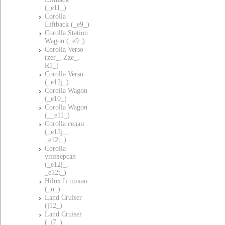
(_e11_)
Corolla
Liftback (_e9_)
Corolla Station
Wagon (_e9_)
Corolla Verso
(zer_, Zze_,
R1_)
Corolla Verso
(_e12j_)
Corolla Wagon
(_e10_)
Corolla Wagon
(__e11_)
Corolla седан
(_e12j_,
_e12t_)
Corolla
универсал
(_e12j_,
_e12t_)
Hilux Ii пикап
(_n_)
Land Cruiser
(j12_)
Land Cruiser
(_j7_)