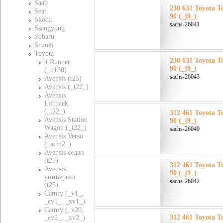
Saab
230 631 Toyota Т
Seat
90 (_j9_)
Skoda
sachs-26041
Ssangyong
Subaru
Suzuki
Toyota
230 631 Toyota Т
4 Runner
90 (_j9_)
(_n130)
sachs-26043
Avensis (t25)
Avensis (_t22_)
Avensis
Liftback
(_t22_)
312 461 Toyota Т
Avensis Station
90 (_j9_)
Wagon (_t22_)
sachs-26040
Avensis Verso
(_acm2_)
Avensis седан
(t25)
312 461 Toyota Т
Avensis
90 (_j9_)
универсал
sachs-26042
(t25)
Camry (_v1_,
_cv1_, _xv1_)
Camry (_v20,
312 461 Toyota Т
_cv2_, _xv2_)