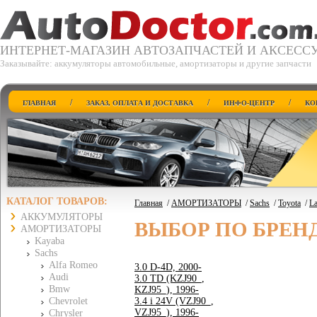
ИНТЕРНЕТ-МАГАЗИН АВТОЗАПЧАСТЕЙ И АКСЕСС
Заказывайте: аккумуляторы автомобильные, амортизаторы и другие запчасти
/
/
/
ГЛАВНАЯ
ЗАКАЗ, ОПЛАТА И ДОСТАВКА
ИНФО-ЦЕНТР
КО
КАТАЛОГ ТОВАРОВ:
Главная
/
АМОРТИЗАТОРЫ
/
Sachs
/
Toyota
/
La
АККУМУЛЯТОРЫ
ВЫБОР ПО БРЕН
АМОРТИЗАТОРЫ
Kayaba
Sachs
Alfa Romeo
3.0 D-4D, 2000-
Audi
3.0 TD (KZJ90_,
Bmw
KZJ95_), 1996-
Chevrolet
3.4 i 24V (VZJ90_,
VZJ95_), 1996-
Chrysler