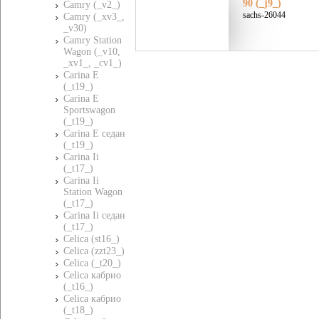
90 (_j9_)
Camry (_v2_)
sachs-26044
Camry (_xv3_,
_v30)
Camry Station
Wagon (_v10,
_xv1_, _cv1_)
Carina E
(_t19_)
Carina E
Sportswagon
(_t19_)
Carina E седан
(_t19_)
Carina Ii
(_t17_)
Carina Ii
Station Wagon
(_t17_)
Carina Ii седан
(_t17_)
Celica (st16_)
Celica (zzt23_)
Celica (_t20_)
Celica кабрио
(_t16_)
Celica кабрио
(_t18_)