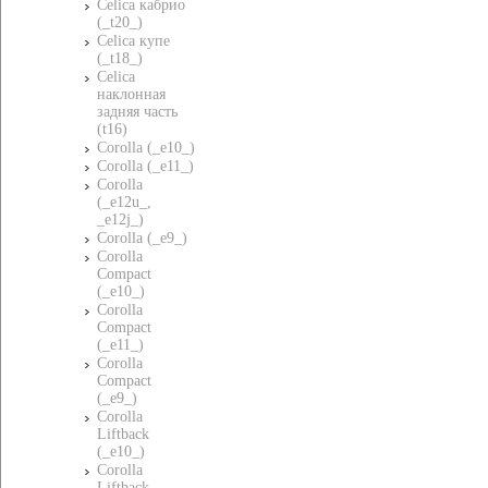
Celica кабрио
(_t20_)
Celica купе
(_t18_)
Celica
наклонная
задняя часть
(t16)
Corolla (_e10_)
Corolla (_e11_)
Corolla
(_e12u_,
_e12j_)
Corolla (_e9_)
Corolla
Compact
(_e10_)
Corolla
Compact
(_e11_)
Corolla
Compact
(_e9_)
Corolla
Liftback
(_e10_)
Corolla
Liftback