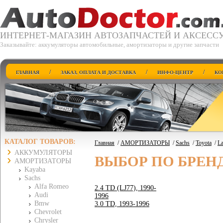
ИНТЕРНЕТ-МАГАЗИН АВТОЗАПЧАСТЕЙ И АКСЕСС
Заказывайте: аккумуляторы автомобильные, амортизаторы и другие запчасти
/
/
/
ГЛАВНАЯ
ЗАКАЗ, ОПЛАТА И ДОСТАВКА
ИНФО-ЦЕНТР
КО
КАТАЛОГ ТОВАРОВ:
Главная
/
АМОРТИЗАТОРЫ
/
Sachs
/
Toyota
/
La
АККУМУЛЯТОРЫ
ВЫБОР ПО БРЕН
АМОРТИЗАТОРЫ
Kayaba
Sachs
Alfa Romeo
2.4 TD (LJ77), 1990-
Audi
1996
Bmw
3.0 TD, 1993-1996
Chevrolet
Chrysler