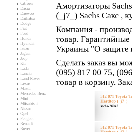
Амортизаторы Sachs 
Citroen
Dacia
(_j7_) Sachs Сакс , 
Daewoo
Daihatsu
Dodge
Компания - произво
Fiat
Ford
товар. Гарантийные 
Honda
Hyundai
Украины "О защите 
Isuzu
Jaguar
Jeep
Сделать заказ вы мо
Kia
Lada
(095) 817 00 75, (09
Lancia
Land Rover
товар в корзину. За
Lexus
Mazda
Mercedes-Benz
312 071 Toyota Т
Mini
Hardtop (_j7_)
Mitsubishi
sachs-26045
Nissan
Opel
Peugeot
Renault
312 071 Toyota Т
Rover