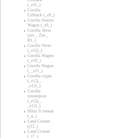
(_e11_)
Corolla
Liftback (_e9_)
Corolla Station
Wagon (_e9_)
Corolla Verso
(zer_, Zze_,
R1_)
Corolla Verso
(_e12j_)
Corolla Wagon
(_e10_)
Corolla Wagon
(__e11_)
Corolla седан
(_e12j_,
_e12t_)
Corolla
универсал
(_e12j_,
_e12t_)
Hilux Ii пикап
(_n_)
Land Cruiser
(j12_)
Land Cruiser
(_j7_)