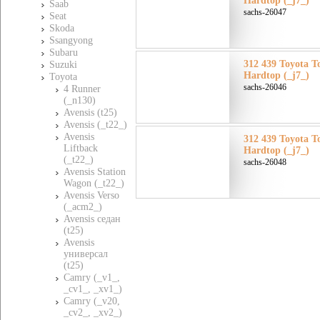
Hardtop (_j7_)
Saab
sachs-26047
Seat
Skoda
Ssangyong
Subaru
312 439 Toyota Т
Suzuki
Hardtop (_j7_)
Toyota
sachs-26046
4 Runner
(_n130)
Avensis (t25)
Avensis (_t22_)
Avensis
312 439 Toyota Т
Liftback
Hardtop (_j7_)
(_t22_)
sachs-26048
Avensis Station
Wagon (_t22_)
Avensis Verso
(_acm2_)
Avensis седан
(t25)
Avensis
универсал
(t25)
Camry (_v1_,
_cv1_, _xv1_)
Camry (_v20,
_cv2_, _xv2_)