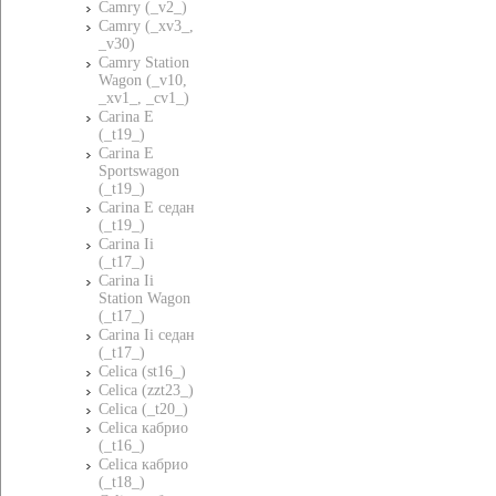
Camry (_v2_)
Camry (_xv3_,
_v30)
Camry Station
Wagon (_v10,
_xv1_, _cv1_)
Carina E
(_t19_)
Carina E
Sportswagon
(_t19_)
Carina E седан
(_t19_)
Carina Ii
(_t17_)
Carina Ii
Station Wagon
(_t17_)
Carina Ii седан
(_t17_)
Celica (st16_)
Celica (zzt23_)
Celica (_t20_)
Celica кабрио
(_t16_)
Celica кабрио
(_t18_)