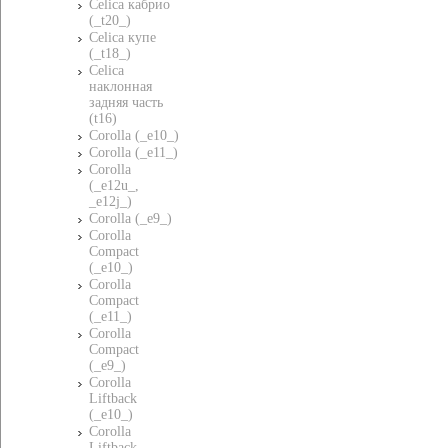
Celica кабрио
(_t20_)
Celica купе
(_t18_)
Celica
наклонная
задняя часть
(t16)
Corolla (_e10_)
Corolla (_e11_)
Corolla
(_e12u_,
_e12j_)
Corolla (_e9_)
Corolla
Compact
(_e10_)
Corolla
Compact
(_e11_)
Corolla
Compact
(_e9_)
Corolla
Liftback
(_e10_)
Corolla
Liftback