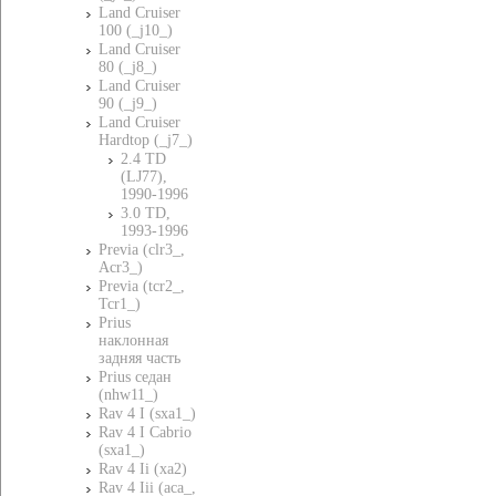
Land Cruiser
100 (_j10_)
Land Cruiser
80 (_j8_)
Land Cruiser
90 (_j9_)
Land Cruiser
Hardtop (_j7_)
2.4 TD
(LJ77),
1990-1996
3.0 TD,
1993-1996
Previa (clr3_,
Acr3_)
Previa (tcr2_,
Tcr1_)
Prius
наклонная
задняя часть
Prius седан
(nhw11_)
Rav 4 I (sxa1_)
Rav 4 I Cabrio
(sxa1_)
Rav 4 Ii (xa2)
Rav 4 Iii (aca_,