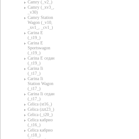
Camry (_v2_)
Camry (_xv3_,
_v30)
Camry Station
Wagon (_v10,
_xv1_, _cv1_)
Carina E
(_t19_)
Carina E
Sportswagon
(_t19_)
Carina E седан
(_t19_)
Carina Ii
(_t17_)
Carina Ii
Station Wagon
(_t17_)
Carina Ii седан
(_t17_)
Celica (st16_)
Celica (zzt23_)
Celica (_t20_)
Celica кабрио
(_t16_)
Celica кабрио
(_t18_)