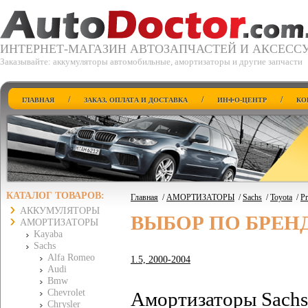
ИНТЕРНЕТ-МАГАЗИН АВТОЗАПЧАСТЕЙ И АКСЕСС
Заказывайте: аккумуляторы автомобильные, амортизаторы и другие запчасти
/
/
/
ГЛАВНАЯ
ЗАКАЗ, ОПЛАТА И ДОСТАВКА
ИНФО-ЦЕНТР
КО
КАТАЛОГ ТОВАРОВ:
Главная
/
АМОРТИЗАТОРЫ
/
Sachs
/
Toyota
/
Pr
АККУМУЛЯТОРЫ
ВЫБОР ПО БРЕН
АМОРТИЗАТОРЫ
Kayaba
Sachs
Alfa Romeo
1.5, 2000-2004
Audi
Bmw
Chevrolet
Амортизаторы Sachs 
Chrysler