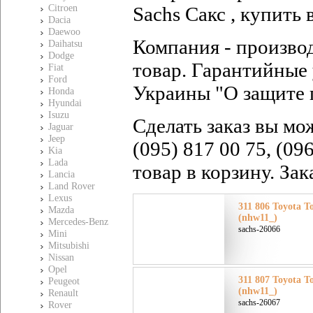
Citroen
Sachs Сакс , купить 
Dacia
Daewoo
Компания - произво
Daihatsu
Dodge
товар. Гарантийные 
Fiat
Ford
Украины "О защите 
Honda
Hyundai
Isuzu
Сделать заказ вы мо
Jaguar
Jeep
(095) 817 00 75, (09
Kia
Lada
товар в корзину. За
Lancia
Land Rover
Lexus
311 806 Toyota Т
Mazda
(nhw11_)
Mercedes-Benz
sachs-26066
Mini
Mitsubishi
Nissan
Opel
311 807 Toyota Т
Peugeot
(nhw11_)
Renault
sachs-26067
Rover