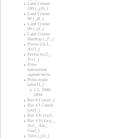
Land Cruiser
100 (_j10_)
Land Cruiser
80 (_j8_)
Land Cruiser
90 (_j9_)
Land Cruiser
Hardtop (_j7_)
Previa (clr3_,
Acr3_)
Previa (tcr2_,
Tcr1_)
Prius
наклонная
задняя часть
Prius седан
(nhw11_)
1.5, 2000-
2004
Rav 4 I (sxa1_)
Rav 4 I Cabrio
(sxa1_)
Rav 4 Ii (xa2)
Rav 4 Iii (aca_,
Ace_, Ala_,
Gsa3_)
Yaris (_p1_)