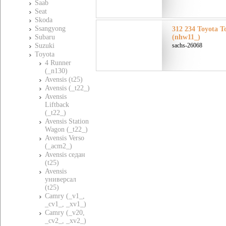
Saab
Seat
Skoda
Ssangyong
312 234 Toyota Т
Subaru
(nhw11_)
Suzuki
sachs-26068
Toyota
4 Runner
(_n130)
Avensis (t25)
Avensis (_t22_)
Avensis
Liftback
(_t22_)
Avensis Station
Wagon (_t22_)
Avensis Verso
(_acm2_)
Avensis седан
(t25)
Avensis
универсал
(t25)
Camry (_v1_,
_cv1_, _xv1_)
Camry (_v20,
_cv2_, _xv2_)