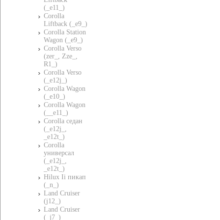
(_e11_)
Corolla
Liftback (_e9_)
Corolla Station
Wagon (_e9_)
Corolla Verso
(zer_, Zze_,
R1_)
Corolla Verso
(_e12j_)
Corolla Wagon
(_e10_)
Corolla Wagon
(__e11_)
Corolla седан
(_e12j_,
_e12t_)
Corolla
универсал
(_e12j_,
_e12t_)
Hilux Ii пикап
(_n_)
Land Cruiser
(j12_)
Land Cruiser
(_j7_)