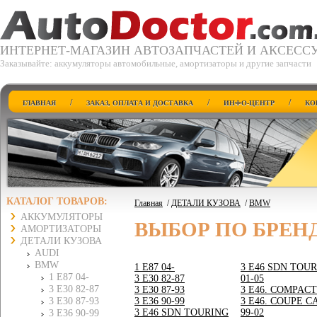
ИНТЕРНЕТ-МАГАЗИН АВТОЗАПЧАСТЕЙ И АКСЕСС
Заказывайте: аккумуляторы автомобильные, амортизаторы и другие запчасти
/
/
/
ГЛАВНАЯ
ЗАКАЗ, ОПЛАТА И ДОСТАВКА
ИНФО-ЦЕНТР
КО
КАТАЛОГ ТОВАРОВ:
Главная
/
ДЕТАЛИ КУЗОВА
/
BMW
АККУМУЛЯТОРЫ
ВЫБОР ПО БРЕН
АМОРТИЗАТОРЫ
ДЕТАЛИ КУЗОВА
AUDI
BMW
1 E87 04-
3 E46 SDN TOUR
1 E87 04-
3 E30 82-87
01-05
3 E30 82-87
3 E30 87-93
3 E46. COMPACT
3 E30 87-93
3 E36 90-99
3 E46. COUPE C
3 E46 SDN TOURING
99-02
3 E36 90-99