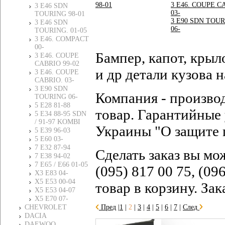
98-01
3 E46. COUPE C
3 E46 SDN
03-
TOURING 98-01
3 E90 SDN TOU
3 E46 SDN
06-
TOURING. 01-05
3 E46. COMPACT
00-
Бампер, капот, крыл
3 E46. COUPE
CABRIO 99-02
и др детали кузова
3 E46. COUPE
CABRIO. 03-
3 E90 SDN
Компания - произво
TOURING 06-
5 E28 81-88
товар. Гарантийные 
5 E34 88-95 SDN
/ 91-97 KOMBI
Украины "О защите 
5 E39 96-03
5 E60 03-
7 E32 87-94
Сделать заказ вы мо
7 E38 94-02
7 E65 / E66 01-05
(095) 817 00 75, (09
X3 E83 04-
X5 E53 00-04
товар в корзину. За
X5 E53 04-07
X5 E70 07-
CHEVROLET
Пред
|
1
|
2
|
3
|
4
|
5
|
6
|
7
|
След
DACIA
DAEWOO