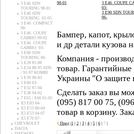
98-01
3 E46. COUPE C
3 E46 SDN
03-
TOURING 98-01
3 E90 SDN TOU
3 E46 SDN
06-
TOURING. 01-05
3 E46. COMPACT
00-
Бампер, капот, крыл
3 E46. COUPE
CABRIO 99-02
и др детали кузова
3 E46. COUPE
CABRIO. 03-
3 E90 SDN
Компания - произво
TOURING 06-
5 E28 81-88
товар. Гарантийные 
5 E34 88-95 SDN
/ 91-97 KOMBI
Украины "О защите 
5 E39 96-03
5 E60 03-
7 E32 87-94
Сделать заказ вы мо
7 E38 94-02
7 E65 / E66 01-05
(095) 817 00 75, (09
X3 E83 04-
X5 E53 00-04
товар в корзину. За
X5 E53 04-07
X5 E70 07-
CHEVROLET
Пред
|
1
|
2
|
3
|
4
|
5
|
6
|
7
|
DACIA
DAEWOO