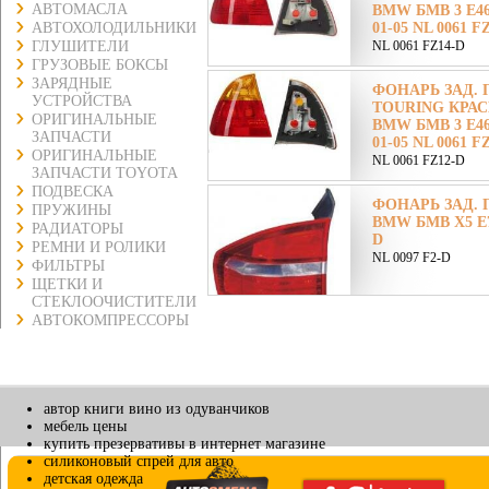
АВТОМАСЛА
BMW БМВ 3 E4
АВТОХОЛОДИЛЬНИКИ
01-05 NL 0061 F
ГЛУШИТЕЛИ
NL 0061 FZ14-D
ГРУЗОВЫЕ БОКСЫ
ЗАРЯДНЫЕ
ФОНАРЬ ЗАД. 
УСТРОЙСТВА
TOURING КРА
ОРИГИНАЛЬНЫЕ
BMW БМВ 3 E4
ЗАПЧАСТИ
01-05 NL 0061 F
ОРИГИНАЛЬНЫЕ
NL 0061 FZ12-D
ЗАПЧАСТИ TOYOTA
ПОДВЕСКА
ФОНАРЬ ЗАД. 
ПРУЖИНЫ
BMW БМВ X5 E70
РАДИАТОРЫ
D
РЕМНИ И РОЛИКИ
NL 0097 F2-D
ФИЛЬТРЫ
ЩЕТКИ И
СТЕКЛООЧИСТИТЕЛИ
АВТОКОМПРЕССОРЫ
автор книги вино из одуванчиков
мебель цены
купить презервативы в интернет магазине
силиконовый спрей для авто
детская одежда