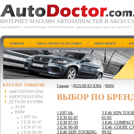
ИНТЕРНЕТ-МАГАЗИН АВТОЗАПЧАСТЕЙ И АКСЕСС
Заказывайте: аккумуляторы автомобильные, амортизаторы и другие запчасти
/
/
/
ГЛАВНАЯ
ЗАКАЗ, ОПЛАТА И ДОСТАВКА
ИНФО-ЦЕНТР
КО
КАТАЛОГ ТОВАРОВ:
Главная
/
ДЕТАЛИ КУЗОВА
/
BMW
АККУМУЛЯТОРЫ
ВЫБОР ПО БРЕН
АМОРТИЗАТОРЫ
ДЕТАЛИ КУЗОВА
AUDI
BMW
1 E87 04-
3 E46 SDN TOUR
1 E87 04-
3 E30 82-87
01-05
3 E30 82-87
3 E30 87-93
3 E46. COMPACT
3 E30 87-93
3 E36 90-99
3 E46. COUPE C
3 E46 SDN TOURING
99-02
3 E36 90-99