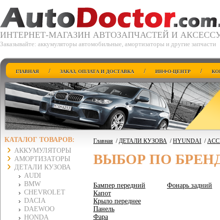
ИНТЕРНЕТ-МАГАЗИН АВТОЗАПЧАСТЕЙ И АКСЕСС
Заказывайте: аккумуляторы автомобильные, амортизаторы и другие запчасти
/
/
/
ГЛАВНАЯ
ЗАКАЗ, ОПЛАТА И ДОСТАВКА
ИНФО-ЦЕНТР
КО
КАТАЛОГ ТОВАРОВ:
Главная
/
ДЕТАЛИ КУЗОВА
/
HYUNDAI
/
ACCE
АККУМУЛЯТОРЫ
ВЫБОР ПО БРЕН
АМОРТИЗАТОРЫ
ДЕТАЛИ КУЗОВА
AUDI
BMW
Бампер передний
Фонарь задний
CHEVROLET
Капот
DACIA
Крыло переднее
DAEWOO
Панель
Фара
HONDA