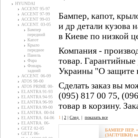
HYUNDAI
ACCENT 95-97
Бампер, капот, крыл
ACCENT 97-99
ACCENT 99-03
и др детали кузова
ACCENT. 03-05
Бампер
в Киеве по низкой ц
передний
Капот
Крыло
Компания - произво
переднее
Панель
товар. Гарантийные 
Фара
Фонарь
Украины "О защите 
задний
ACCENT. 06-09
ATOS 98-00
Сделать заказ вы мо
ATOS PRIME 00-
ELANTRA 91-93
(095) 817 00 75, (09
ELANTRA 94-95
ELANTRA 96-99
товар в корзину. За
ELANTRA 99-00
ELANTRA. 00-04
1
|
2
|
След
|
показать все
ELANTRA. 04-06
ELANTRA. 06-
GETZ 02-05
БАМПЕР ПЕР. +
GETZ 06-
(ЗАГЛУШКИ) н