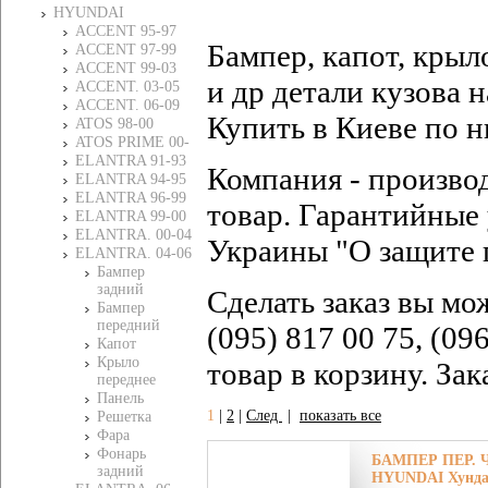
HYUNDAI
ACCENT 95-97
Бампер, капот, крыл
ACCENT 97-99
ACCENT 99-03
и др детали кузов
ACCENT. 03-05
ACCENT. 06-09
Купить в Киеве по н
ATOS 98-00
ATOS PRIME 00-
ELANTRA 91-93
Компания - произво
ELANTRA 94-95
ELANTRA 96-99
товар. Гарантийные 
ELANTRA 99-00
ELANTRA. 00-04
Украины "О защите 
ELANTRA. 04-06
Бампер
задний
Сделать заказ вы мо
Бампер
передний
(095) 817 00 75, (09
Капот
Крыло
товар в корзину. За
переднее
Панель
1
|
2
|
След
|
показать все
Решетка
Фара
Фонарь
БАМПЕР ПЕР. Ч
задний
HYUNDAI Хунда