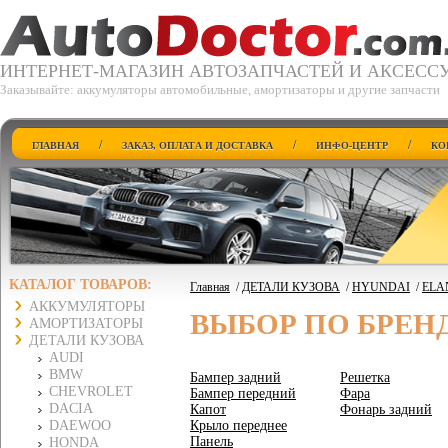
ИНТЕРНЕТ-МАГАЗИН АВТОЗАПЧАСТЕЙ И АКСЕСС
Заказывайте: аккумуляторы автомобильные, амортизаторы и другие запчасти
/
/
/
ГЛАВНАЯ
ЗАКАЗ, ОПЛАТА И ДОСТАВКА
ИНФО-ЦЕНТР
КО
КАТАЛОГ ТОВАРОВ:
Главная
/
ДЕТАЛИ КУЗОВА
/
HYUNDAI
/
ELAN
АККУМУЛЯТОРЫ
ВЫБОР ПО БРЕН
АМОРТИЗАТОРЫ
ДЕТАЛИ КУЗОВА
AUDI
BMW
Бампер задний
Решетка
CHEVROLET
Бампер передний
Фара
DACIA
Капот
Фонарь задний
DAEWOO
Крыло переднее
Панель
HONDA