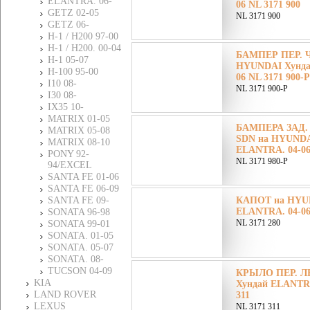
ELANTRA. 06-
06 NL 3171 900
GETZ 02-05
NL 3171 900
GETZ 06-
H-1 / H200 97-00
H-1 / H200. 00-04
БАМПЕР ПЕР. Ч
H-1 05-07
HYUNDAI Хунда
H-100 95-00
06 NL 3171 900-P
I10 08-
NL 3171 900-P
I30 08-
IХ35 10-
MATRIX 01-05
БАМПЕРА ЗАД
MATRIX 05-08
SDN на HYUNDA
MATRIX 08-10
ELANTRA. 04-06
PONY 92-
NL 3171 980-P
94/EXCEL
SANTA FE 01-06
SANTA FE 06-09
SANTA FE 09-
КАПОТ на HYU
ELANTRA. 04-06
SONATA 96-98
NL 3171 280
SONATA 99-01
SONATA. 01-05
SONATA. 05-07
SONATA. 08-
TUCSON 04-09
КРЫЛО ПЕР. ЛЕ
KIA
Хундай ELANTRA
LAND ROVER
311
LEXUS
NL 3171 311