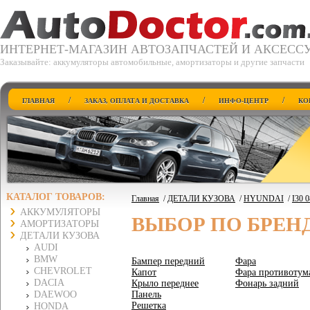
ИНТЕРНЕТ-МАГАЗИН АВТОЗАПЧАСТЕЙ И АКСЕСС
Заказывайте: аккумуляторы автомобильные, амортизаторы и другие запчасти
/
/
/
ГЛАВНАЯ
ЗАКАЗ, ОПЛАТА И ДОСТАВКА
ИНФО-ЦЕНТР
КО
КАТАЛОГ ТОВАРОВ:
Главная
/
ДЕТАЛИ КУЗОВА
/
HYUNDAI
/
I30 0
АККУМУЛЯТОРЫ
ВЫБОР ПО БРЕН
АМОРТИЗАТОРЫ
ДЕТАЛИ КУЗОВА
AUDI
BMW
Бампер передний
Фара
CHEVROLET
Капот
Фара противотум
DACIA
Крыло переднее
Фонарь задний
DAEWOO
Панель
Решетка
HONDA