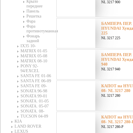
Крыло
NL 3217 900
переднее
Панель
Решетка
Фара
БАМПЕРА ПЕР.
Фара
HYUNDAI Хундай
противотуманная
225
Фонарь
NL 3217 225
задний
IХ35 10-
MATRIX 01-05
БАМПЕРА ПЕР.
MATRIX 05-08
HYUNDAI Хундай
MATRIX 08-10
940
PONY 92-
NL 3217 940
94/EXCEL
SANTA FE 01-06
SANTA FE 06-09
SANTA FE 09-
КАПОТ на HYUN
08- NL 3217 280
SONATA 96-98
NL 3217 280
SONATA 99-01
SONATA. 01-05
SONATA. 05-07
SONATA. 08-
TUCSON 04-09
КАПОТ на HYUN
KIA
08- NL 3217 280-
LAND ROVER
NL 3217 280-P
LEXUS