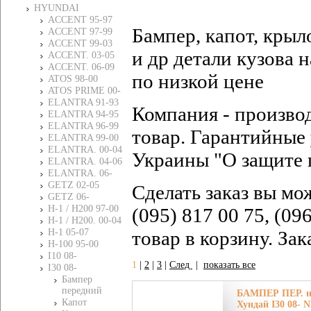
HYUNDAI
ACCENT 95-97
Бампер, капот, крыл
ACCENT 97-99
ACCENT 99-03
и др детали кузова
ACCENT. 03-05
ACCENT. 06-09
по низкой цене
ATOS 98-00
ATOS PRIME 00-
ELANTRA 91-93
Компания - произво
ELANTRA 94-95
ELANTRA 96-99
товар. Гарантийные 
ELANTRA 99-00
ELANTRA. 00-04
Украины "О защите 
ELANTRA. 04-06
ELANTRA. 06-
GETZ 02-05
Сделать заказ вы мо
GETZ 06-
H-1 / H200 97-00
(095) 817 00 75, (09
H-1 / H200. 00-04
H-1 05-07
товар в корзину. За
H-100 95-00
I10 08-
1
|
2
|
3
|
След
|
показать все
I30 08-
Бампер
передний
БАМПЕР ПЕР. 
Капот
Хундай I30 08- N