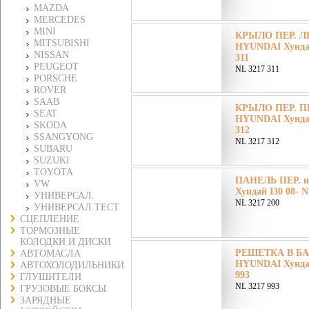
MAZDA
MERCEDES
MINI
КРЫЛО ПЕР. ЛЕ
MITSUBISHI
HYUNDAI Хундай
NISSAN
311
PEUGEOT
NL 3217 311
PORSCHE
ROVER
SAAB
КРЫЛО ПЕР. ПР
SEAT
HYUNDAI Хундай
SKODA
312
SSANGYONG
NL 3217 312
SUBARU
SUZUKI
TOYOTA
ПАНЕЛЬ ПЕР. 
VW
Хундай I30 08- N
УНИВЕРСАЛ.
NL 3217 200
УНИВЕРСАЛ.ТЕСТ
СЦЕПЛЕНИЕ
ТОРМОЗНЫЕ
КОЛОДКИ И ДИСКИ
РЕШЕТКА В БА
АВТОМАСЛА
HYUNDAI Хундай
АВТОХОЛОДИЛЬНИКИ
993
ГЛУШИТЕЛИ
NL 3217 993
ГРУЗОВЫЕ БОКСЫ
ЗАРЯДНЫЕ