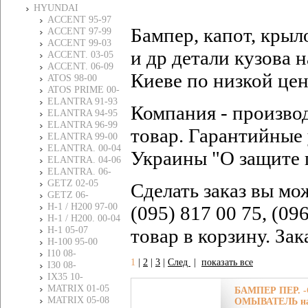
HYUNDAI
ACCENT 95-97
Бампер, капот, крыл
ACCENT 97-99
ACCENT 99-03
и др детали кузова
ACCENT. 03-05
ACCENT. 06-09
Киеве по низкой це
ATOS 98-00
ATOS PRIME 00-
ELANTRA 91-93
Компания - произво
ELANTRA 94-95
ELANTRA 96-99
товар. Гарантийные 
ELANTRA 99-00
ELANTRA. 00-04
Украины "О защите 
ELANTRA. 04-06
ELANTRA. 06-
GETZ 02-05
Сделать заказ вы мо
GETZ 06-
H-1 / H200 97-00
(095) 817 00 75, (09
H-1 / H200. 00-04
H-1 05-07
товар в корзину. За
H-100 95-00
I10 08-
1
|
2
|
3
|
След
|
показать все
I30 08-
IХ35 10-
MATRIX 01-05
БАМПЕР ПЕР. 
MATRIX 05-08
ОМЫВАТЕЛЬ н