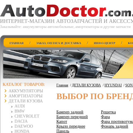
ИНТЕРНЕТ-МАГАЗИН АВТОЗАПЧАСТЕЙ И АКСЕСС
Заказывайте: аккумуляторы автомобильные, амортизаторы и другие запчасти
/
/
/
ГЛАВНАЯ
ЗАКАЗ, ОПЛАТА И ДОСТАВКА
ИНФО-ЦЕНТР
КО
КАТАЛОГ ТОВАРОВ:
Главная
/
ДЕТАЛИ КУЗОВА
/
HYUNDAI
/
SONA
АККУМУЛЯТОРЫ
ВЫБОР ПО БРЕН
АМОРТИЗАТОРЫ
ДЕТАЛИ КУЗОВА
AUDI
BMW
Бампер задний
Решетка
CHEVROLET
Бампер передний
Фара
DACIA
Капот
Фара противотум
DAEWOO
Крыло переднее
Фонарь задний
Панель
HONDA