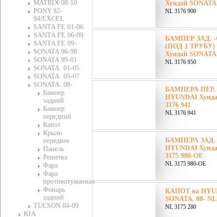
MATRIX 08-10
Хундай SONATA. 
PONY 92-
NL 3176 900
94/EXCEL
SANTA FE 01-06
SANTA FE 06-09
БАМПЕР ЗАД. -
SANTA FE 09-
(ПОД 1 ТРУБУ)
SONATA 96-98
Хундай SONATA. 
SONATA 99-01
NL 3176 950
SONATA. 01-05
SONATA. 05-07
SONATA. 08-
БАМПЕРА ПЕР.
Бампер
HYUNDAI Хунда
задний
3176 941
Бампер
NL 3176 941
передний
Капот
Крыло
БАМПЕРА ЗАД.
переднее
HYUNDAI Хунда
Панель
3175 980-OE
Решетка
NL 3175 980-OE
Фара
Фара
противотуманная
Фонарь
КАПОТ на HYU
задний
SONATA. 08- NL 
TUCSON 04-09
NL 3175 280
KIA