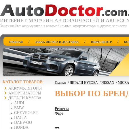
ИНТЕРНЕТ-МАГАЗИН АВТОЗАПЧАСТЕЙ И АКСЕСС
Заказывайте: аккумуляторы автомобильные, амортизаторы и другие запчасти
/
/
/
ГЛАВНАЯ
ЗАКАЗ, ОПЛАТА И ДОСТАВКА
ИНФО-ЦЕНТР
КО
КАТАЛОГ ТОВАРОВ:
Главная
/
ДЕТАЛИ КУЗОВА
/
NISSAN
/
MICRA 
АККУМУЛЯТОРЫ
ВЫБОР ПО БРЕН
АМОРТИЗАТОРЫ
ДЕТАЛИ КУЗОВА
AUDI
BMW
Решетка
CHEVROLET
Фара
DACIA
DAEWOO
HONDA