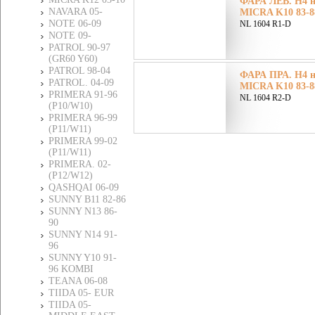
ФАРА ЛЕВ. H4 н
NAVARA 05-
MICRA K10 83-8
NOTE 06-09
NL 1604 R1-D
NOTE 09-
PATROL 90-97
(GR60 Y60)
PATROL 98-04
ФАРА ПРА. H4 н
PATROL. 04-09
MICRA K10 83-8
PRIMERA 91-96
NL 1604 R2-D
(P10/W10)
PRIMERA 96-99
(P11/W11)
PRIMERA 99-02
(P11/W11)
PRIMERA. 02-
(P12/W12)
QASHQAI 06-09
SUNNY B11 82-86
SUNNY N13 86-
90
SUNNY N14 91-
96
SUNNY Y10 91-
96 KOMBI
TEANA 06-08
TIIDA 05- EUR
TIIDA 05-