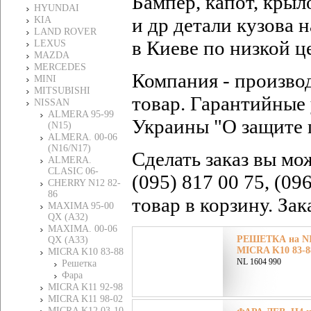
Бампер, капот, крыл
HYUNDAI
и др детали кузова
KIA
LAND ROVER
в Киеве по низкой ц
LEXUS
MAZDA
MERCEDES
Компания - произво
MINI
MITSUBISHI
товар. Гарантийные 
NISSAN
ALMERA 95-99
Украины "О защите 
(N15)
ALMERA. 00-06
(N16/N17)
Сделать заказ вы мо
ALMERA.
CLASIC 06-
(095) 817 00 75, (09
CHERRY N12 82-
86
товар в корзину. За
MAXIMA 95-00
QX (A32)
MAXIMA. 00-06
РЕШЕТКА на NI
QX (A33)
MICRA K10 83-88
MICRA K10 83-88
NL 1604 990
Решетка
Фара
MICRA K11 92-98
MICRA K11 98-02
MICRA K12 03-10