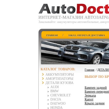
ИНТЕРНЕТ-МАГАЗИН АВТОЗАПЧ
Заказывайте: аккумуляторы автомобильные, аморт
/
ГЛАВНАЯ
ЗАКАЗ, ОПЛАТА И ДОСТАВКА
КАТАЛОГ ТОВАРОВ:
Главная
/
ДЕТАЛИ
АККУМУЛЯТОРЫ
ВЫБОР ПО Б
АМОРТИЗАТОРЫ
ДЕТАЛИ КУЗОВА
AUDI
Бампер задний
BMW
Бампер передни
CHEVROLET
Зеркала
DACIA
Капот
Крыло заднее
DAEWOO
HONDA