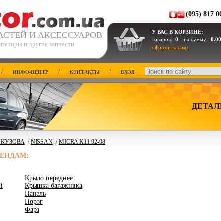
(095) 817 0
У ВАС В КОРЗИНЕ:
АСТЕЙ И АКСЕССУАРОВ
товаров:
0
на сумму:
0.00
изаторы и другие запчасти
оформить заказ
/
/
/
ИНФО-ЦЕНТР
КОНТАКТЫ
ВХОД
ДЕТАЛ
 КУЗОВА
/
NISSAN
/
MICRA K11 92-98
РЕНДАМ:
Крыло переднее
й
Крышка багажника
Панель
Порог
Фара