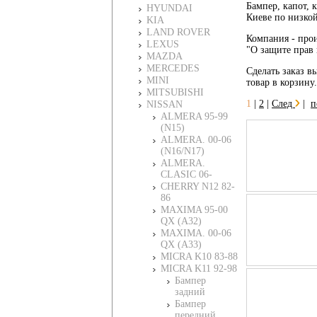
Бампер, капот, 
HYUNDAI
Киеве по низко
KIA
LAND ROVER
Компания - прои
LEXUS
"О защите прав 
MAZDA
MERCEDES
Сделать заказ вы
MINI
товар в корзину
MITSUBISHI
1
|
2
|
След
|
п
NISSAN
ALMERA 95-99
(N15)
ALMERA. 00-06
(N16/N17)
ALMERA.
CLASIC 06-
CHERRY N12 82-
86
MAXIMA 95-00
QX (A32)
MAXIMA. 00-06
QX (A33)
MICRA K10 83-88
MICRA K11 92-98
Бампер
задний
Бампер
передний