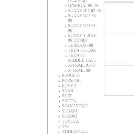
(P12/W12)
QASHQAI 06-09
SUNNY B11 82-86
SUNNY N13 86-
90
SUNNY N14 91-
96
SUNNY Y10 91-
96 KOMBI
TEANA 06-08
TIIDA 05- EUR
TIIDA 05-
MIDDLE EAST
X-TRAIL 01-07
X-TRAIL 08-
PEUGEOT
PORSCHE
ROVER
SAAB
SEAT
SKODA
SSANGYONG
SUBARU
SUZUKI
TOYOTA
VW
УНИВЕРСАЛ.