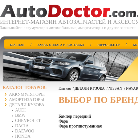
ИНТЕРНЕТ-МАГАЗИН АВТОЗАПЧАСТЕЙ И АКСЕСС
Заказывайте: аккумуляторы автомобильные, амортизаторы и другие запчасти
/
/
/
ГЛАВНАЯ
ЗАКАЗ, ОПЛАТА И ДОСТАВКА
ИНФО-ЦЕНТР
КО
КАТАЛОГ ТОВАРОВ:
Главная
/
ДЕТАЛИ КУЗОВА
/
NISSAN
/
NAVAR
АККУМУЛЯТОРЫ
ВЫБОР ПО БРЕН
АМОРТИЗАТОРЫ
ДЕТАЛИ КУЗОВА
AUDI
BMW
Бампер передний
CHEVROLET
Фара
DACIA
Фара противотуманная
DAEWOO
HONDA