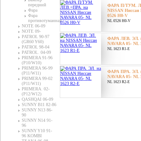
передний
ФАРА П/ТУМ. Л
Фара
NISSAN Ниссан 
Фара
0526 H0-V
противотуманная
NL 0526 H0-V
NOTE 06-09
NOTE 09-
PATROL 90-97
ФАРА ЛЕВ. ЭЛ. 
(GR60 Y60)
NAVARA 05- NL 
PATROL 98-04
NL 1623 R1-E
PATROL. 04-09
PRIMERA 91-96
(P10/W10)
PRIMERA 96-99
ФАРА ПРА. ЭЛ. 
(P11/W11)
NAVARA 05- NL 
PRIMERA 99-02
NL 1623 R2-E
(P11/W11)
PRIMERA. 02-
(P12/W12)
QASHQAI 06-09
SUNNY B11 82-86
SUNNY N13 86-
90
SUNNY N14 91-
96
SUNNY Y10 91-
96 KOMBI