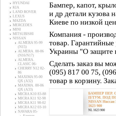
Бампер, капот, крыл
HYUNDAI
KIA
и др детали кузова
LAND ROVER
LEXUS
Киеве по низкой це
MAZDA
MERCEDES
MINI
Компания - произво
MITSUBISHI
NISSAN
товар. Гарантийные 
ALMERA 95-99
(N15)
Украины "О защите 
ALMERA. 00-06
(N16/N17)
ALMERA.
Сделать заказ вы мо
CLASIC 06-
CHERRY N12 82-
(095) 817 00 75, (09
86
MAXIMA 95-00
товар в корзину. За
QX (A32)
MAXIMA. 00-06
QX (A33)
БАМПЕР ПЕР.
MICRA K10 83-88
П/ТУМ. ПОД ПО
MICRA K11 92-98
NISSAN Ниссан 
MICRA K11 98-02
1623 900
MICRA K12 03-10
NL 1623 900
NAVARA 05-
Бампер