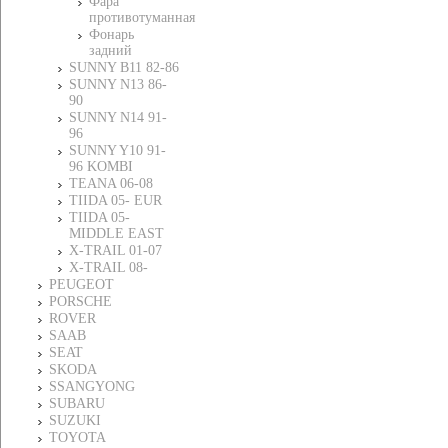
Фара
противотуманная
Фонарь
задний
SUNNY B11 82-86
SUNNY N13 86-
90
SUNNY N14 91-
96
SUNNY Y10 91-
96 KOMBI
TEANA 06-08
TIIDA 05- EUR
TIIDA 05-
MIDDLE EAST
X-TRAIL 01-07
X-TRAIL 08-
PEUGEOT
PORSCHE
ROVER
SAAB
SEAT
SKODA
SSANGYONG
SUBARU
SUZUKI
TOYOTA