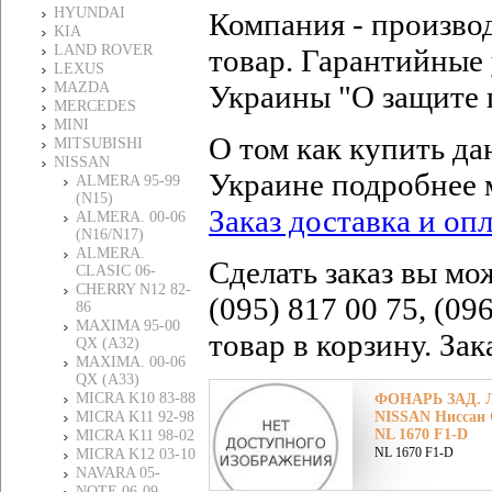
HYUNDAI
Компания - произво
KIA
LAND ROVER
товар. Гарантийные 
LEXUS
MAZDA
Украины "О защите 
MERCEDES
MINI
О том как купить да
MITSUBISHI
NISSAN
Украине подробнее 
ALMERA 95-99
(N15)
Заказ доставка и оп
ALMERA. 00-06
(N16/N17)
ALMERA.
Сделать заказ вы мо
CLASIC 06-
CHERRY N12 82-
(095) 817 00 75, (09
86
MAXIMA 95-00
товар в корзину. За
QX (A32)
MAXIMA. 00-06
QX (A33)
MICRA K10 83-88
ФОНАРЬ ЗАД. 
MICRA K11 92-98
NISSAN Ниссан
NL 1670 F1-D
MICRA K11 98-02
NL 1670 F1-D
MICRA K12 03-10
NAVARA 05-
NOTE 06-09