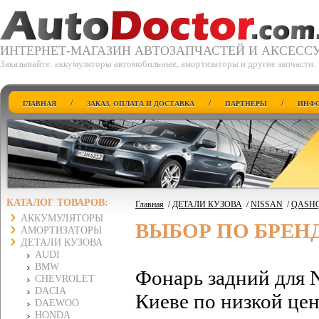
ИНТЕРНЕТ-МАГАЗИН АВТОЗАПЧАСТЕЙ И АКСЕСС
Заказывайте: аккумуляторы автомобильные, амортизаторы и другие запчасти.
/
/
/
ГЛАВНАЯ
ЗАКАЗ, ОПЛАТА И ДОСТАВКА
ПАРТНЕРЫ
ИНФО
КАТАЛОГ ТОВАРОВ:
Главная
/
ДЕТАЛИ КУЗОВА
/
NISSAN
/
QASHQ
АККУМУЛЯТОРЫ
ВЫБОР ПО БРЕН
АМОРТИЗАТОРЫ
ДЕТАЛИ КУЗОВА
AUDI
BMW
Фонарь задний для
CHEVROLET
DACIA
Киеве по низкой це
DAEWOO
HONDA