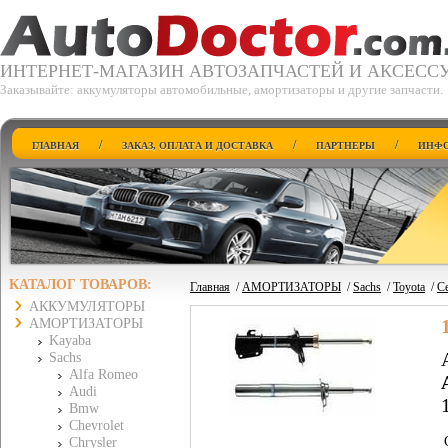
ИНТЕРНЕТ-МАГАЗИН АВТОЗАПЧАСТЕЙ И АКСЕСС
Заказывайте: аккумуляторы автомобильные, амортизаторы и другие запчасти.
/
/
/
ГЛАВНАЯ
ЗАКАЗ, ОПЛАТА И ДОСТАВКА
ПАРТНЕРЫ
ИНФО
КАТАЛОГ ТОВАРОВ:
Главная
/
АМОРТИЗАТОРЫ
/
Sachs
/
Toyota
/
Ce
АККУМУЛЯТОРЫ
АМОРТИЗАТОРЫ
Kayaba
Sachs
Alfa Romeo
Audi
Bmw
Chevrolet
Chrysler