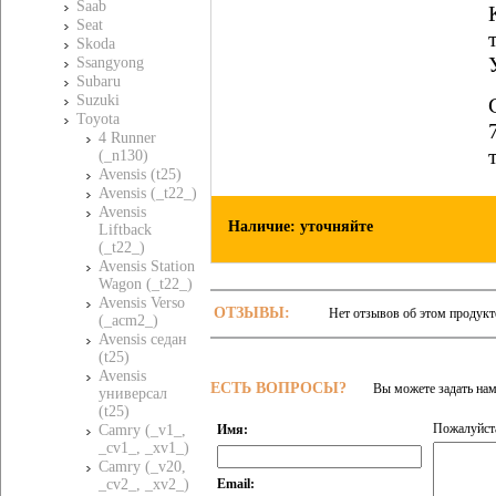
Saab
Seat
Skoda
Ssangyong
Subaru
Suzuki
Toyota
4 Runner
(_n130)
Avensis (t25)
Avensis (_t22_)
Avensis
Наличие: уточняйте
Liftback
(_t22_)
Avensis Station
Wagon (_t22_)
Avensis Verso
ОТЗЫВЫ:
Нет отзывов об этом продукт
(_acm2_)
Avensis седан
(t25)
Avensis
ЕСТЬ ВОПРОСЫ?
Вы можете задать на
универсал
(t25)
Пожалуйста
Имя:
Camry (_v1_,
_cv1_, _xv1_)
Camry (_v20,
Email:
_cv2_, _xv2_)