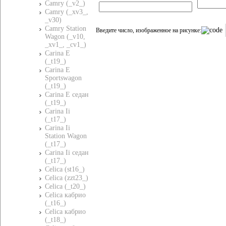
Camry (_v2_)
Camry (_xv3_,
_v30)
Camry Station
Введите число, изображенное на рисунке:
Wagon (_v10,
_xv1_, _cv1_)
Carina E
(_t19_)
Carina E
Sportswagon
(_t19_)
Carina E седан
(_t19_)
Carina Ii
(_t17_)
Carina Ii
Station Wagon
(_t17_)
Carina Ii седан
(_t17_)
Celica (st16_)
Celica (zzt23_)
Celica (_t20_)
Celica кабрио
(_t16_)
Celica кабрио
(_t18_)