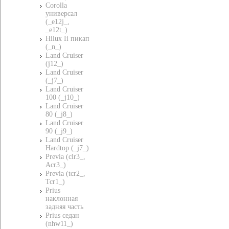
Corolla
универсал
(_e12j_,
_e12t_)
Hilux Ii пикап
(_n_)
Land Cruiser
(j12_)
Land Cruiser
(_j7_)
Land Cruiser
100 (_j10_)
Land Cruiser
80 (_j8_)
Land Cruiser
90 (_j9_)
Land Cruiser
Hardtop (_j7_)
Previa (clr3_,
Acr3_)
Previa (tcr2_,
Tcr1_)
Prius
наклонная
задняя часть
Prius седан
(nhw11_)