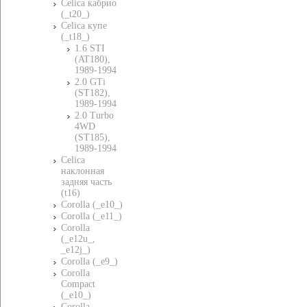
Celica кабрио
(_t20_)
Celica купе
(_t18_)
1.6 STI
(AT180),
1989-1994
2.0 GTi
(ST182),
1989-1994
2.0 Turbo
4WD
(ST185),
1989-1994
Celica
наклонная
задняя часть
(t16)
Corolla (_e10_)
Corolla (_e11_)
Corolla
(_e12u_,
_e12j_)
Corolla (_e9_)
Corolla
Compact
(_e10_)
Corolla