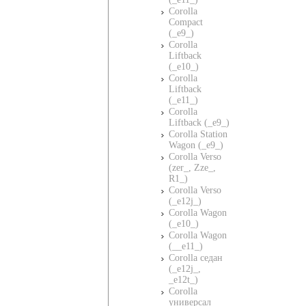
Corolla
Compact
(_e9_)
Corolla
Liftback
(_e10_)
Corolla
Liftback
(_e11_)
Corolla
Liftback (_e9_)
Corolla Station
Wagon (_e9_)
Corolla Verso
(zer_, Zze_,
R1_)
Corolla Verso
(_e12j_)
Corolla Wagon
(_e10_)
Corolla Wagon
(__e11_)
Corolla седан
(_e12j_,
_e12t_)
Corolla
универсал