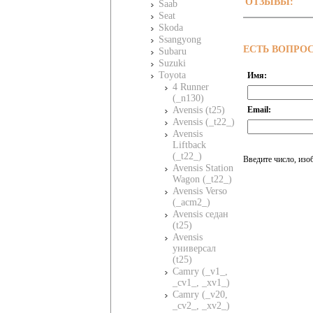
ОТЗЫВЫ:
Saab
Seat
Skoda
Ssangyong
ЕСТЬ ВОПРО
Subaru
Suzuki
Toyota
Имя:
4 Runner
(_n130)
Email:
Avensis (t25)
Avensis (_t22_)
Avensis
Liftback
(_t22_)
Введите число, изо
Avensis Station
Wagon (_t22_)
Avensis Verso
(_acm2_)
Avensis седан
(t25)
Avensis
универсал
(t25)
Camry (_v1_,
_cv1_, _xv1_)
Camry (_v20,
_cv2_, _xv2_)