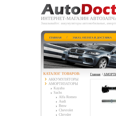
ИНТЕРНЕТ-МАГАЗИН АВТОЗАПЧ
Заказывайте: аккумуляторы автомобильные, аморти
/
ГЛАВНАЯ
ЗАКАЗ, ОПЛАТА И ДОСТАВКА
КАТАЛОГ ТОВАРОВ:
Главная
/
АМОРТ
АККУМУЛЯТОРЫ
АМОРТИЗАТОРЫ
Kayaba
Sachs
Alfa Romeo
Audi
Bmw
Chevrolet
Chrysler