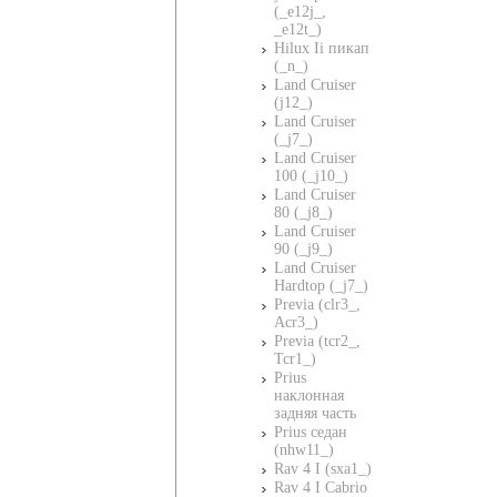
(_e12j_,
_e12t_)
Hilux Ii пикап
(_n_)
Land Cruiser
(j12_)
Land Cruiser
(_j7_)
Land Cruiser
100 (_j10_)
Land Cruiser
80 (_j8_)
Land Cruiser
90 (_j9_)
Land Cruiser
Hardtop (_j7_)
Previa (clr3_,
Acr3_)
Previa (tcr2_,
Tcr1_)
Prius
наклонная
задняя часть
Prius седан
(nhw11_)
Rav 4 I (sxa1_)
Rav 4 I Cabrio