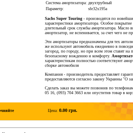
Система амортизатора:
двухтрубный
Параметр:
sfe32x195a
Sachs Super Touring
- производятся по новейши
характеристики амортизатора. Особое покрыти
длительный срок службы амортизатора. Масло вы
амортизатор, не вспенивается, за счет чего не п
Эти амортизаторы предназначены для тех автолю
же используют автомобиль ежедневно в повседн
загород, по городу, но при всем этом ставят на
безопасному вождению и комфорту.
Амортизато
характеристикам полностью соответствуют амор
сборке автомобиля
Компания - производитель предоставляет гаран
предоставляются согласно закону Украины "О за
Сделать заказ вы можете позвонив по телефонам: 
05 16, (093) 704 3663 или опуститив товар в ко
0.00 грн.
очняйте
Цена: