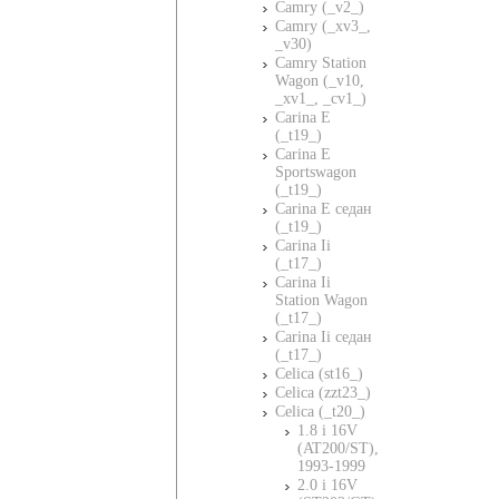
Camry (_v2_)
Camry (_xv3_,
_v30)
Camry Station
Wagon (_v10,
_xv1_, _cv1_)
Carina E
(_t19_)
Carina E
Sportswagon
(_t19_)
Carina E седан
(_t19_)
Carina Ii
(_t17_)
Carina Ii
Station Wagon
(_t17_)
Carina Ii седан
(_t17_)
Celica (st16_)
Celica (zzt23_)
Celica (_t20_)
1.8 i 16V
(AT200/ST),
1993-1999
2.0 i 16V