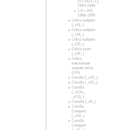
(ST202/GT),
1993-1999
2.0 i 16V,
1996-1999
Celica кабрио
(_t16_)
Celica кабрио
(_t18_)
Celica кабрио
(_t20_)
Celica купе
(_t18_)
Celica
наклонная
задняя часть
(t16)
Corolla (_e10_)
Corolla (_e11_)
Corolla
(_e12u_,
_e12j_)
Corolla (_e9_)
Corolla
Compact
(_e10_)
Corolla
Compact
(_e11_)