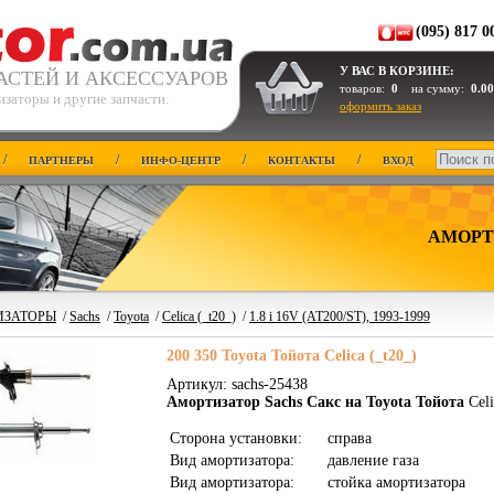
(095) 817 0
У ВАС В КОРЗИНЕ:
АСТЕЙ И АКСЕССУАРОВ
товаров:
0
на сумму:
0.00
заторы и другие запчасти.
оформить заказ
/
/
/
/
ПАРТНЕРЫ
ИНФО-ЦЕНТР
КОНТАКТЫ
ВХОД
АМОРТ
ИЗАТОРЫ
/
Sachs
/
Toyota
/
Celica (_t20_)
/
1.8 i 16V (AT200/ST), 1993-1999
200 350 Toyota Тойота Celica (_t20_)
Артикул: sachs-25438
Амортизатор Sachs Сакс на Toyota Тойота
Celi
Сторона установки:
справа
Вид амортизатора:
давление газа
Вид амортизатора:
стойка амортизатора