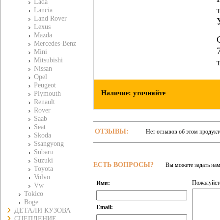
Lada
Lancia
Land Rover
Lexus
Mazda
Mercedes-Benz
Mini
Mitsubishi
Nissan
Opel
Peugeot
Наличие: уточняйте
Plymouth
Renault
Rover
Saab
Seat
ОТЗЫВЫ:
Нет отзывов об этом продукт
Skoda
Ssangyong
Subaru
Suzuki
ЕСТЬ ВОПРОСЫ?
Вы можете задать на
Toyota
Volvo
Пожалуйста
Имя:
Vw
Tokico
Boge
Email:
ДЕТАЛИ КУЗОВА
СЦЕПЛЕНИЕ