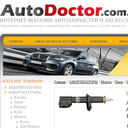
ИНТЕРНЕТ-МАГАЗИН АВТОЗАПЧАСТЕЙ И АКСЕСС
Заказывайте: аккумуляторы автомобильные, амортизаторы и другие запчасти.
/
/
/
ГЛАВНАЯ
ЗАКАЗ, ОПЛАТА И ДОСТАВКА
ПАРТНЕРЫ
ИНФО
КАТАЛОГ ТОВАРОВ:
Главная
/
АМОРТИЗАТОРЫ
/
Monroe
/
Dacia
/
1
АККУМУЛЯТОРЫ
АМОРТИЗАТОРЫ
Kayaba
Sachs
Bilstein
Koni
Monroe
Acura
Alfa Romeo