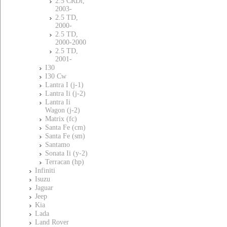
2.5 CRDi,
2003-
2.5 TD,
2000-
2.5 TD,
2000-2000
2.5 TD,
2001-
I30
I30 Cw
Lantra I (j-1)
Lantra Ii (j-2)
Lantra Ii
Wagon (j-2)
Matrix (fc)
Santa Fe (cm)
Santa Fe (sm)
Santamo
Sonata Ii (y-2)
Terracan (hp)
Infiniti
Isuzu
Jaguar
Jeep
Kia
Lada
Land Rover