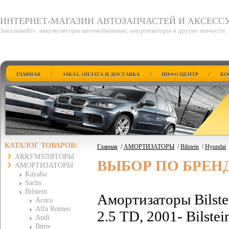
ИНТЕРНЕТ-МАГАЗИН АВТОЗАПЧАСТЕЙ И АКСЕСС
Заказывайте: аккумуляторы автомобильные, амортизаторы и другие запчасти
/
/
/
ГЛАВНАЯ
ЗАКАЗ, ОПЛАТА И ДОСТАВКА
ИНФО-ЦЕНТР
КО
КАТАЛОГ ТОВАРОВ:
Главная
/
АМОРТИЗАТОРЫ
/
Bilstein
/
Hyundai
АККУМУЛЯТОРЫ
ВЫБОР ПО БРЕН
АМОРТИЗАТОРЫ
Kayaba
Sachs
Bilstein
Амортизаторы Bilst
Acura
Alfa Romeo
2.5 TD, 2001- Bilste
Audi
Bmw