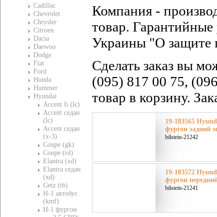
Cadillac
Компания - произво
Chevrolet
Chrysler
товар. Гарантийные 
Citroen
Dacia
Украины "О защите 
Daewoo
Dodge
Сделать заказ вы мо
Fiat
Ford
(095) 817 00 75, (09
Honda
Hummer
товар в корзину. За
Hyundai
Accent Ii (lc)
Accent седан
(lc)
19-183565 Hyund
Accent седан
фургон задний м
(x-3)
bilstein-21242
Coupe (gk)
Coupe (rd)
Elantra (xd)
Elantra седан
19-183572 Hyund
(xd)
фургон передни
Getz (tb)
bilstein-21241
H-1 автобус
(kmf)
H-1 фургон