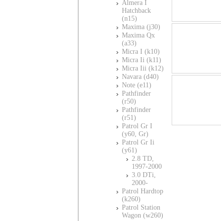
Almera I
Hatchback
(n15)
Maxima (j30)
Maxima Qx
(a33)
Micra I (k10)
Micra Ii (k11)
Micra Iii (k12)
Navara (d40)
Note (e11)
Pathfinder
(r50)
Pathfinder
(r51)
Patrol Gr I
(y60, Gr)
Patrol Gr Ii
(y61)
2.8 TD,
1997-2000
3.0 DTi,
2000-
Patrol Hardtop
(k260)
Patrol Station
Wagon (w260)