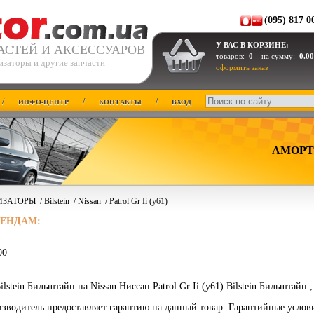
(095) 817 0
У ВАС В КОРЗИНЕ:
АСТЕЙ И АКСЕССУАРОВ
товаров:
0
на сумму:
0.00
изаторы и другие запчасти
оформить заказ
/
/
/
ИНФО-ЦЕНТР
КОНТАКТЫ
ВХОД
АМОРТ
ИЗАТОРЫ
/
Bilstein
/
Nissan
/
Patrol Gr Ii (y61)
РЕНДАМ:
00
stein Бильштайн на Nissan Ниссан Patrol Gr Ii (y61) Bilstein Бильштайн 
зводитель предоставляет гарантию на данный товар. Гарантийные услов