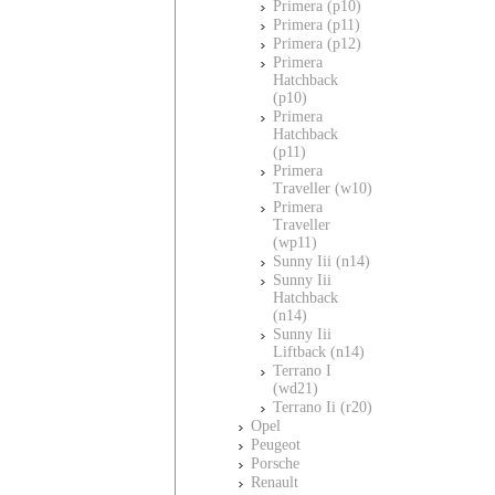
Primera (p10)
Primera (p11)
Primera (p12)
Primera
Hatchback
(p10)
Primera
Hatchback
(p11)
Primera
Traveller (w10)
Primera
Traveller
(wp11)
Sunny Iii (n14)
Sunny Iii
Hatchback
(n14)
Sunny Iii
Liftback (n14)
Terrano I
(wd21)
Terrano Ii (r20)
Opel
Peugeot
Porsche
Renault