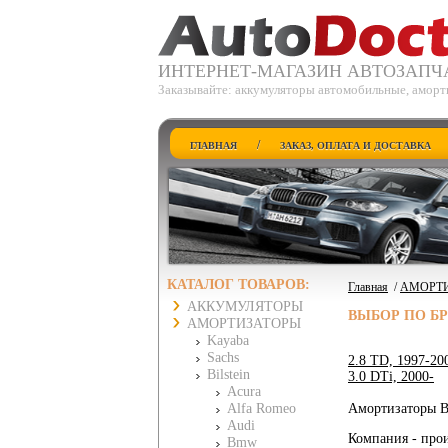
ИНТЕРНЕТ-МАГАЗИН АВТОЗАПЧ
Заказывайте: аккумуляторы автомобильные, аморт
/
ГЛАВНАЯ
ЗАКАЗ, ОПЛАТА И ДОСТАВКА
КАТАЛОГ ТОВАРОВ:
Главная
/
АМОРТ
АККУМУЛЯТОРЫ
ВЫБОР ПО Б
АМОРТИЗАТОРЫ
Kayaba
Sachs
2.8 TD, 1997-20
Bilstein
3.0 DTi, 2000-
Acura
Alfa Romeo
Амортизаторы Bil
Audi
Компания - прои
Bmw