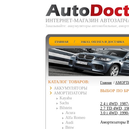
ИНТЕРНЕТ-МАГАЗИН АВТОЗАПЧ
Заказывайте: аккумуляторы автомобильные, аморт
/
ГЛАВНАЯ
ЗАКАЗ, ОПЛАТА И ДОСТАВКА
КАТАЛОГ ТОВАРОВ:
Главная
/
АМОРТ
АККУМУЛЯТОРЫ
ВЫБОР ПО Б
АМОРТИЗАТОРЫ
Kayaba
Sachs
2.4 i 4WD, 1987
Bilstein
2.7 TD 4WD, 19
Acura
3.0 i 4WD, 1990
Alfa Romeo
Амортизаторы Bi
Audi
Bmw