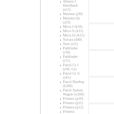
Almera I
Hatchback
(n15)
Maxima (j30)
Maxima Qx
(a33)
Micra I (k10)
Micra Ii (k11)
Micra Iii (k12)
Navara (d40)
Note (e11)
Pathfinder
(r50)
Pathfinder
(r51)
Patrol Gr I
(y60, Gr)
Patrol Gr Ii
(y61)
Patrol Hardtop
(k260)
Patrol Station
Wagon (w260)
Primera (p10)
Primera (p11)
Primera (p12)
Primera