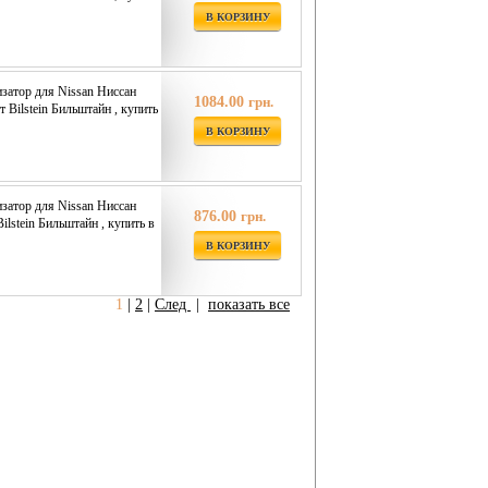
В КОРЗИНУ
затор для Nissan Ниссан
1084.00
грн.
т Bilstein Бильштайн , купить
В КОРЗИНУ
затор для Nissan Ниссан
876.00
грн.
Bilstein Бильштайн , купить в
В КОРЗИНУ
1
|
2
|
След
|
показать все