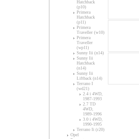
Hatchback
(p10)
Primera
Hatchback
(p11)
Primera
Traveller (w10)
Primera
Traveller
(wp11)
Sunny Iii (n14)
Sunny Iii
Hatchback
(n14)
Sunny Iii
Liftback (n14)
Terrano I
(wd21)
2.4 i 4WD,
1987-1993
2.7 TD
4WD,
1989-1996
3.0 i 4WD,
1990-1995
Terrano Ii (r20)
Opel