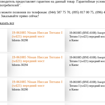
зводитель предоставляет гарантию на данный товар. Гарантийные услов
потребителей".
 можете позвонив по телефонам: (044) 587 75 70, (095) 817 00 75, (096) 
. Заказывайте прямо сейчас!
казать все
19-061085 Nissan Ниссан Terrano I
19-061085 (BNE-6108) Аморти
(wd21) передний мост
Terrano I (wd21) передний мос
bilstein-30298
в Киеве
19-061085 Nissan Ниссан Terrano I
19-061085 (BNE-6108) Аморти
(wd21) передний мост
Terrano I (wd21) передний мос
bilstein-30294
в Киеве
19-061085 Nissan Ниссан Terrano I
19-061085 (BNE-6108) Аморти
(wd21) передний мост
Terrano I (wd21) передний мос
bilstein-30290
в Киеве