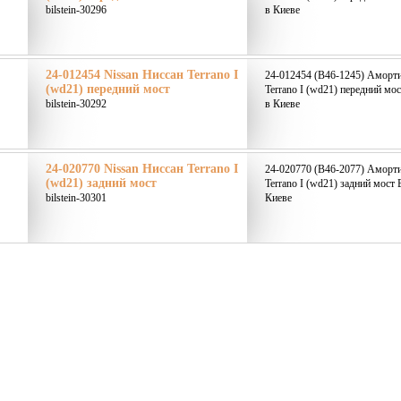
bilstein-30296
в Киеве
24-012454 Nissan Ниссан Terrano I
24-012454 (B46-1245) Аморти
(wd21) передний мост
Terrano I (wd21) передний мос
bilstein-30292
в Киеве
24-020770 Nissan Ниссан Terrano I
24-020770 (B46-2077) Аморти
(wd21) задний мост
Terrano I (wd21) задний мост 
bilstein-30301
Киеве