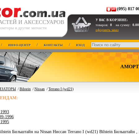
(095) 817 0
У ВАС В КОРЗИНЕ:
АСТЕЙ И АКСЕССУАРОВ
товаров:
0
на сумму:
0.00
изаторы и другие запчасти
оформить заказ
/
/
/
ИНФО-ЦЕНТР
КОНТАКТЫ
ВХОД
АМОРТ
ИЗАТОРЫ
/
Bilstein
/
Nissan
/
Terrano I (wd21)
РЕНДАМ:
-1993
89-1996
-1995
lstein Бильштайн на Nissan Ниссан Terrano I (wd21) Bilstein Бильштайн ,