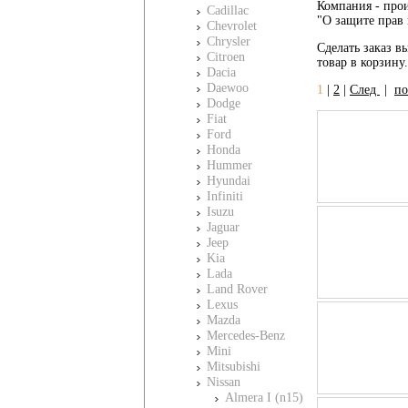
Компания - прои
Cadillac
"О защите прав 
Chevrolet
Chrysler
Сделать заказ вы
Citroen
товар в корзину
Dacia
Daewoo
1
|
2
|
След
|
по
Dodge
Fiat
Ford
Honda
Hummer
Hyundai
Infiniti
Isuzu
Jaguar
Jeep
Kia
Lada
Land Rover
Lexus
Mazda
Mercedes-Benz
Mini
Mitsubishi
Nissan
Almera I (n15)