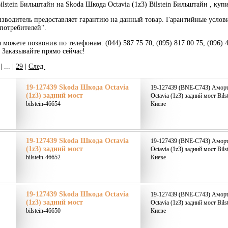
lstein Бильштайн на Skoda Шкода Octavia (1z3) Bilstein Бильштайн , куп
зводитель предоставляет гарантию на данный товар. Гарантийные услов
потребителей".
 можете позвонив по телефонам: (044) 587 75 70, (095) 817 00 75, (096) 
. Заказывайте прямо сейчас!
|
... |
29
|
След
19-127439 Skoda Шкода Octavia
19-127439 (BNE-C743) Аморт
(1z3) задний мост
Octavia (1z3) задний мост Bils
bilstein-46654
Киеве
19-127439 Skoda Шкода Octavia
19-127439 (BNE-C743) Аморт
(1z3) задний мост
Octavia (1z3) задний мост Bils
bilstein-46652
Киеве
19-127439 Skoda Шкода Octavia
19-127439 (BNE-C743) Аморт
(1z3) задний мост
Octavia (1z3) задний мост Bils
bilstein-46650
Киеве