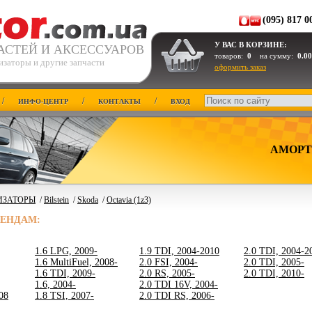
(095) 817 0
У ВАС В КОРЗИНЕ:
АСТЕЙ И АКСЕССУАРОВ
товаров:
0
на сумму:
0.00
изаторы и другие запчасти
оформить заказ
/
/
/
ИНФО-ЦЕНТР
КОНТАКТЫ
ВХОД
АМОРТ
ИЗАТОРЫ
/
Bilstein
/
Skoda
/
Octavia (1z3)
РЕНДАМ:
1.6 LPG, 2009-
1.9 TDI, 2004-2010
2.0 TDI, 2004-2
1.6 MultiFuel, 2008-
2.0 FSI, 2004-
2.0 TDI, 2005-
1.6 TDI, 2009-
2.0 RS, 2005-
2.0 TDI, 2010-
1.6, 2004-
2.0 TDI 16V, 2004-
08
1.8 TSI, 2007-
2.0 TDI RS, 2006-