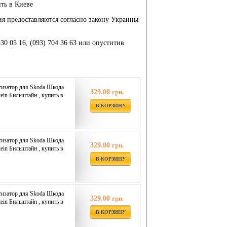
ить в Киеве
ия предоставляются согласно закону Украины
430 05 16, (093) 704 36 63 или опуститив
изатор для Skoda Шкода
329.00
грн.
tein Бильштайн , купить в
В КОРЗИНУ
изатор для Skoda Шкода
329.00
грн.
tein Бильштайн , купить в
В КОРЗИНУ
изатор для Skoda Шкода
329.00
грн.
tein Бильштайн , купить в
В КОРЗИНУ