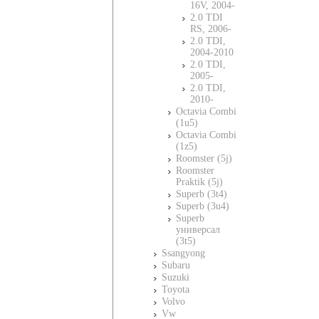
16V, 2004-
2.0 TDI
RS, 2006-
2.0 TDI,
2004-2010
2.0 TDI,
2005-
2.0 TDI,
2010-
Octavia Combi
(1u5)
Octavia Combi
(1z5)
Roomster (5j)
Roomster
Praktik (5j)
Superb (3t4)
Superb (3u4)
Superb
универсал
(3t5)
Ssangyong
Subaru
Suzuki
Toyota
Volvo
Vw