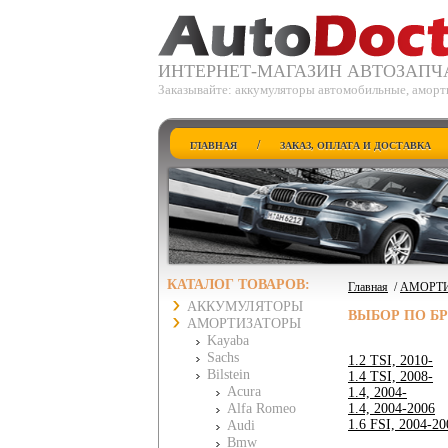
ИНТЕРНЕТ-МАГАЗИН АВТОЗАПЧ
Заказывайте: аккумуляторы автомобильные, аморт
/
ГЛАВНАЯ
ЗАКАЗ, ОПЛАТА И ДОСТАВКА
КАТАЛОГ ТОВАРОВ:
Главная
/
АМОРТ
АККУМУЛЯТОРЫ
ВЫБОР ПО Б
АМОРТИЗАТОРЫ
Kayaba
Sachs
1.2 TSI, 2010-
Bilstein
1.4 TSI, 2008-
Acura
1.4, 2004-
Alfa Romeo
1.4, 2004-2006
1.6 FSI, 2004-20
Audi
Bmw