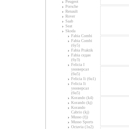
Peugeot
Porsche
Renault
Rover
Saab
Seat
Skoda
Fabia Combi
Fabia Combi
(6y5)
Fabia Praktik
Fabia седан
(6y3)
Felicia I
универсал
(6u5)
Felicia Ii (6u1)
Felicia Ii
универсал
(6u5)
Korando (k4)
Korando (kj)
Korando
Cabrio (kj)
Musso (fj)
Musso Sports
Octavia (1u2)