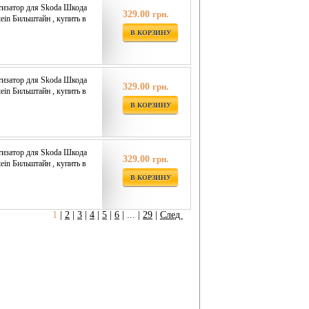
изатор для Skoda Шкода
329.00
грн.
tein Бильштайн , купить в
В КОРЗИНУ
изатор для Skoda Шкода
329.00
грн.
tein Бильштайн , купить в
В КОРЗИНУ
изатор для Skoda Шкода
329.00
грн.
tein Бильштайн , купить в
В КОРЗИНУ
1
|
2
|
3
|
4
|
5
|
6
|
... |
29
|
След