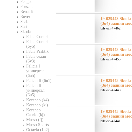
Peugeot
Porsche
Renault
Rover
19-029443 Skoda
Saab
(3u4) задний мо
Seat
bilstein-47462
Skoda
Fabia Combi
Fabia Combi
(6y5)
19-029443 Skoda
Fabia Praktik
(3u4) задний мо
Fabia седан
bilstein-47455
(6y3)
Felicia I
универсал
(6u5)
Felicia Ii (6u1)
19-029443 Skoda
(3u4) задний мо
Felicia Ii
универсал
bilstein-47448
(6u5)
Korando (k4)
Korando (kj)
Korando
19-029443 Skoda
Cabrio (kj)
(3u4) задний мо
Musso (fj)
bilstein-47441
Musso Sports
Octavia (1u2)