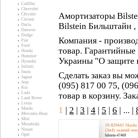
Cadillac
Chevrolet
Амортизаторы Bilste
Chrysler
Citroen
Bilstein Бильштайн ,
Dacia
Daewoo
Dodge
Компания - произво
Fiat
Ford
товар. Гарантийные 
Honda
Hummer
Украины "О защите 
Hyundai
Infiniti
Isuzu
Сделать заказ вы мо
Jaguar
Jeep
(095) 817 00 75, (09
Kia
Lada
товар в корзину. За
Land Rover
Lexus
1
|
2
|
3
|
4
|
5
|
6
|
... |
Mazda
Mercedes-Benz
Mini
Mitsubishi
19-029443 Skoda
Nissan
(3u4) задний мо
Opel
bilstein-47469