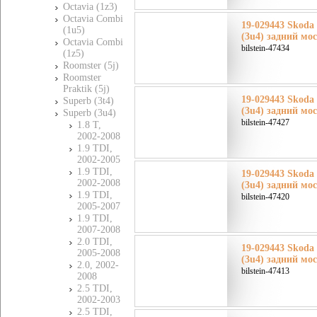
Octavia (1z3)
Octavia Combi
19-029443 Skoda
(1u5)
(3u4) задний мо
Octavia Combi
bilstein-47434
(1z5)
Roomster (5j)
Roomster
Praktik (5j)
19-029443 Skoda
Superb (3t4)
(3u4) задний мо
Superb (3u4)
bilstein-47427
1.8 T,
2002-2008
1.9 TDI,
2002-2005
1.9 TDI,
19-029443 Skoda
2002-2008
(3u4) задний мо
1.9 TDI,
bilstein-47420
2005-2007
1.9 TDI,
2007-2008
2.0 TDI,
19-029443 Skoda
2005-2008
(3u4) задний мо
2.0, 2002-
bilstein-47413
2008
2.5 TDI,
2002-2003
2.5 TDI,