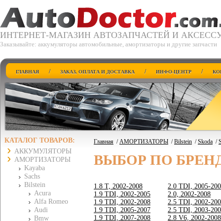
ИНТЕРНЕТ-МАГАЗИН АВТОЗАПЧАСТЕЙ И АКСЕСС
Заказывайте: аккумуляторы автомобильные, амортизаторы и другие запчасти
/
/
/
ГЛАВНАЯ
ЗАКАЗ, ОПЛАТА И ДОСТАВКА
ИНФО-ЦЕНТР
КО
КАТАЛОГ ТОВАРОВ:
Главная
/
АМОРТИЗАТОРЫ
/
Bilstein
/
Skoda
/
АККУМУЛЯТОРЫ
ВЫБОР ПО БРЕН
АМОРТИЗАТОРЫ
Kayaba
Sachs
Bilstein
1.8 T, 2002-2008
2.0 TDI, 2005-20
Acura
1.9 TDI, 2002-2005
2.0, 2002-2008
Alfa Romeo
1.9 TDI, 2002-2008
2.5 TDI, 2002-20
Audi
1.9 TDI, 2005-2007
2.5 TDI, 2003-20
1.9 TDI, 2007-2008
2.8 V6, 2002-2008
Bmw