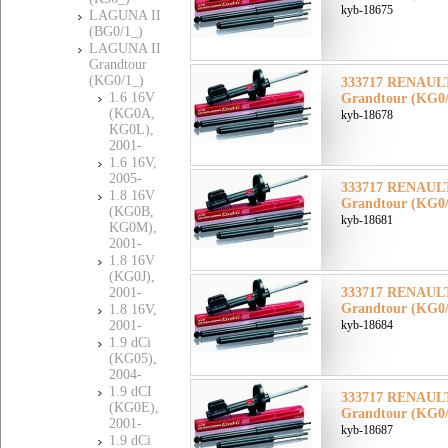
kyb-18675
LAGUNA II
(BG0/1_)
LAGUNA II
Grandtour
(KG0/1_)
333717 RENAUL
1.6 16V
Grandtour (KG0/
(KG0A,
kyb-18678
KG0L),
2001-
1.6 16V,
2005-
333717 RENAUL
1.8 16V
Grandtour (KG0/
(KG0B,
kyb-18681
KG0M),
2001-
1.8 16V
(KG0J),
2001-
333717 RENAUL
Grandtour (KG0/
1.8 16V,
2001-
kyb-18684
1.9 dCi
(KG05),
2004-
1.9 dCI
333717 RENAUL
(KG0E),
Grandtour (KG0/
2001-
kyb-18687
1.9 dCi