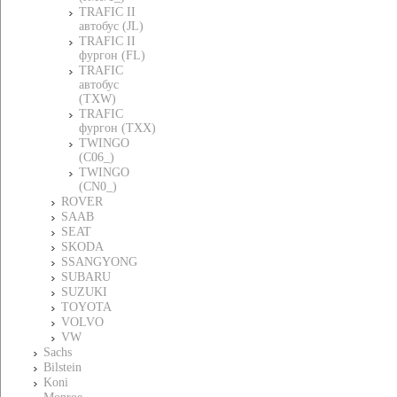
TRAFIC II
автобус (JL)
TRAFIC II
фургон (FL)
TRAFIC
автобус
(TXW)
TRAFIC
фургон (TXX)
TWINGO
(C06_)
TWINGO
(CN0_)
ROVER
SAAB
SEAT
SKODA
SSANGYONG
SUBARU
SUZUKI
TOYOTA
VOLVO
VW
Sachs
Bilstein
Koni