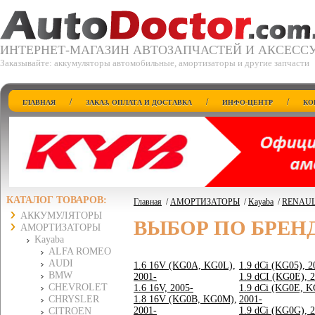
ИНТЕРНЕТ-МАГАЗИН АВТОЗАПЧАСТЕЙ И АКСЕСС
Заказывайте: аккумуляторы автомобильные, амортизаторы и другие запчасти
/
/
/
ГЛАВНАЯ
ЗАКАЗ, ОПЛАТА И ДОСТАВКА
ИНФО-ЦЕНТР
КО
КАТАЛОГ ТОВАРОВ:
Главная
/
АМОРТИЗАТОРЫ
/
Kayaba
/
RENAU
АККУМУЛЯТОРЫ
ВЫБОР ПО БРЕН
АМОРТИЗАТОРЫ
Kayaba
ALFA ROMEO
AUDI
1.6 16V (KG0A, KG0L),
1.9 dCi (KG05), 2
BMW
2001-
1.9 dCI (KG0E), 
CHEVROLET
1.6 16V, 2005-
1.9 dCi (KG0E, K
CHRYSLER
1.8 16V (KG0B, KG0M),
2001-
2001-
1.9 dCi (KG0G), 
CITROEN