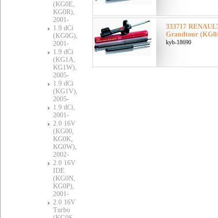
(KG0E,
KG0R),
2001-
333717 RENAUL
1.9 dCi
Grandtour (KG0/
(KG0G),
kyb-18690
2001-
1.9 dCi
(KG1A,
KG1W),
2005-
1.9 dCi
(KG1V),
2005-
1.9 dCi,
2001-
2.0 16V
(KG00,
KG0K,
KG0W),
2002-
2.0 16V
IDE
(KG0N,
KG0P),
2001-
2.0 16V
Turbo
(KG0S,