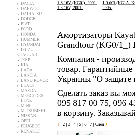
1.8 16V (KG0J), 2001-
1.9 dCi (KG1A, 
DACIA
1.8 16V, 2001-
2005-
DAEWOO
DAIHATSU
DODGE
FIAT
FORD
Амортизаторы Kaya
HONDA
HUMMER
Grandtour (KG0/1_) 
HYUNDAI
ISUZU
JAGUAR
Компания - произво
JEEP
KIA
товар. Гарантийные 
LADA
LANCIA
Украины "О защите 
LAND ROVER
LEXUS
Сделать заказ вы мо
MAZDA
MERCEDES-
095 817 00 75, 096 4
BENZ
MINI
в корзину. Заказыва
MITSUBISHI
NISSAN
OPEL
1
|
2
|
3
|
4
|
5
|
6
|
7
|
След
PEUGEOT
RENAULT