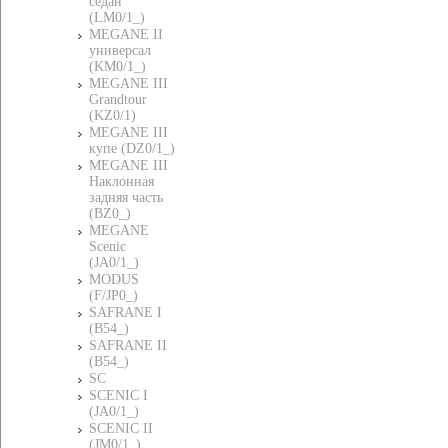
седан
(LM0/1_)
MEGANE II
универсал
(KM0/1_)
MEGANE III
Grandtour
(KZ0/1)
MEGANE III
купе (DZ0/1_)
MEGANE III
Наклонная
задняя часть
(BZ0_)
MEGANE
Scenic
(JA0/1_)
MODUS
(F/JP0_)
SAFRANE I
(B54_)
SAFRANE II
(B54_)
SC
SCENIC I
(JA0/1_)
SCENIC II
(JM0/1_)