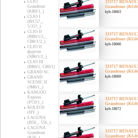
CLIO
333717 RENAUL
Grandtour
Grandtour (KG0/
(KR0/1_)
kyb-18663
CLIO I
(B/C57_,
5/357_)
CLIO II
333717 RENAUL
(BB0/1/2_,
Grandtour (KG0/
CB0/1/2_)
kyb-18666
CLIO II
фургон
(SB0/1/2_)
CLIO III
333717 RENAUL
(BR0/1, CR0/1)
Grandtour (KG0/
GRAND SC
kyb-18669
GRAND
SCENIC II
(JM0/1_)
KANGOO
Express
333717 RENAUL
(FC0/1_)
Grandtour (KG0/
KOLEOS
kyb-18672
(HY_)
LAGUNA
(B56_, 556_)
LAGUNA
333717 RENAUL
Grandtour
Grandtour (KG0/
(K56_)