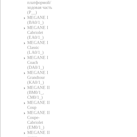
платформой/
ходовая часть
(P__)
MEGANE I
(BA0/1_)
MEGANE I
Cabriolet
(EA0/1_)
MEGANE I
Classic
(LA0/1_)
MEGANE I
Coach
(DA0/1_)
MEGANE I
Grandtour
(KA0/1_)
MEGANE II
(BM0/1_,
CM0/1_)
MEGANE II
Coup
MEGANE II
Coupe-
Cabriolet
(EM0/1_)
MEGANE II