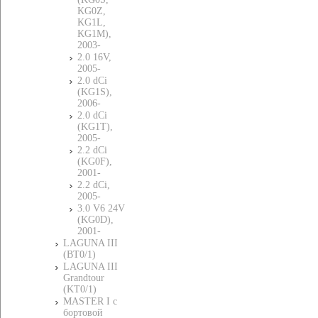
KG0Z,
KG1L,
KG1M),
2003-
2.0 16V,
2005-
2.0 dCi
(KG1S),
2006-
2.0 dCi
(KG1T),
2005-
2.2 dCi
(KG0F),
2001-
2.2 dCi,
2005-
3.0 V6 24V
(KG0D),
2001-
LAGUNA III
(BT0/1)
LAGUNA III
Grandtour
(KT0/1)
MASTER I c
бортовой