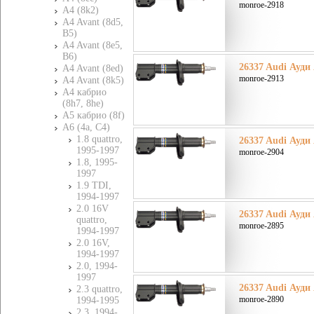
monroe-2918
A4 (8k2)
A4 Avant (8d5,
B5)
A4 Avant (8e5,
B6)
26337 Audi Ауди 
A4 Avant (8ed)
monroe-2913
A4 Avant (8k5)
A4 кабрио
(8h7, 8he)
A5 кабрио (8f)
A6 (4a, C4)
1.8 quattro,
26337 Audi Ауди 
1995-1997
monroe-2904
1.8, 1995-
1997
1.9 TDI,
1994-1997
2.0 16V
26337 Audi Ауди 
quattro,
monroe-2895
1994-1997
2.0 16V,
1994-1997
2.0, 1994-
1997
26337 Audi Ауди 
2.3 quattro,
monroe-2890
1994-1995
2.3, 1994-