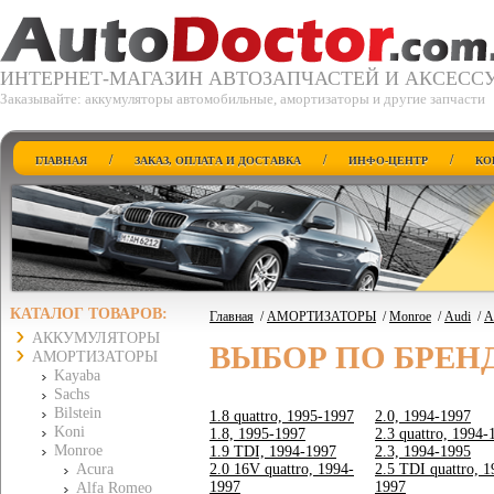
ИНТЕРНЕТ-МАГАЗИН АВТОЗАПЧАСТЕЙ И АКСЕСС
Заказывайте: аккумуляторы автомобильные, амортизаторы и другие запчасти
/
/
/
ГЛАВНАЯ
ЗАКАЗ, ОПЛАТА И ДОСТАВКА
ИНФО-ЦЕНТР
КО
КАТАЛОГ ТОВАРОВ:
Главная
/
АМОРТИЗАТОРЫ
/
Monroe
/
Audi
/
A
АККУМУЛЯТОРЫ
ВЫБОР ПО БРЕН
АМОРТИЗАТОРЫ
Kayaba
Sachs
Bilstein
1.8 quattro, 1995-1997
2.0, 1994-1997
Koni
1.8, 1995-1997
2.3 quattro, 1994-
Monroe
1.9 TDI, 1994-1997
2.3, 1994-1995
Acura
2.0 16V quattro, 1994-
2.5 TDI quattro, 1
1997
1997
Alfa Romeo