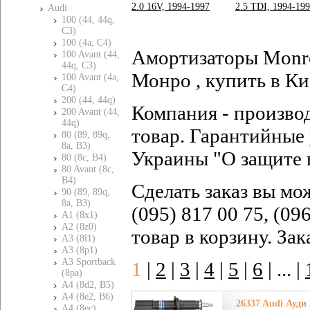
2.0 16V, 1994-1997
2.5 TDI, 1994-19
Audi
100 (44, 44q,
C3)
100 (4a, C4)
Амортизаторы Monro
100 Avant (44,
44q, C3)
Монро , купить в Ки
100 Avant (4a,
C4)
200 (44, 44q)
Компания - произво
200 Avant (44,
44q)
товар. Гарантийные 
80 (89, 89q,
8a, B3)
Украины "О защите 
80 (8c, B4)
80 Avant (8c,
B4)
Сделать заказ вы мо
90 (89, 89q,
8a, B3)
(095) 817 00 75, (09
A1 (8x1)
A2 (8z0)
товар в корзину. За
A3 (8l1)
A3 (8p1)
A3 Sportback
1
|
2
|
3
|
4
|
5
|
6
|
... |
(8pa)
A4 (8d2, B5)
A4 (8e2, B6)
26337 Audi Ауди 
A4 (8ec)