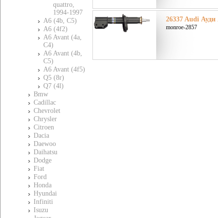
quattro,
1994-1997
26337 Audi Ауди 
A6 (4b, C5)
monroe-2857
A6 (4f2)
A6 Avant (4a,
C4)
A6 Avant (4b,
C5)
A6 Avant (4f5)
Q5 (8r)
Q7 (4l)
Bmw
Cadillac
Chevrolet
Chrysler
Citroen
Dacia
Daewoo
Daihatsu
Dodge
Fiat
Ford
Honda
Hyundai
Infiniti
Isuzu