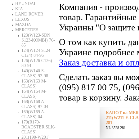
HYUNDAI
Компания - произво
KIA
LAND ROVER
товар. Гарантийные 
LEXUS
MAZDA
Украины "О защите 
MERCEDES
123(W123-SDN
О том как купить да
S123-KOMBI) 76-
85
Украине подробнее 
124(W124 S124
C124) 84-96
Заказ доставка и оп
126(W126 C126)
80-91
140(W140 S-
Сделать заказ вы мо
CLASS) 92-98
163(W163 M-
(095) 817 00 75, (09
CLASS)
164(W164 M-
товар в корзину. За
CLASS)
168(W168 A-
CLASS) 97-04
169(W169 A-
КАПОТ на MERC
CLASS).04-
211(W211 E-CLAS
170(R170-
281
ROADSTER SLK-
NL 3528 281
CLASS)
201(190-W201)