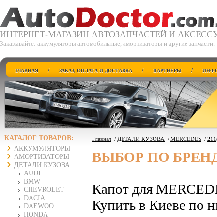
ИНТЕРНЕТ-МАГАЗИН АВТОЗАПЧАСТЕЙ И АКСЕСС
Заказывайте: аккумуляторы автомобильные, амортизаторы и другие запчасти.
/
/
/
ГЛАВНАЯ
ЗАКАЗ, ОПЛАТА И ДОСТАВКА
ПАРТНЕРЫ
ИНФО
КАТАЛОГ ТОВАРОВ:
Главная
/
ДЕТАЛИ КУЗОВА
/
MERCEDES
/
211
АККУМУЛЯТОРЫ
ВЫБОР ПО БРЕН
АМОРТИЗАТОРЫ
ДЕТАЛИ КУЗОВА
AUDI
BMW
Капот для MERCEDE
CHEVROLET
DACIA
Купить в Киеве по н
DAEWOO
HONDA