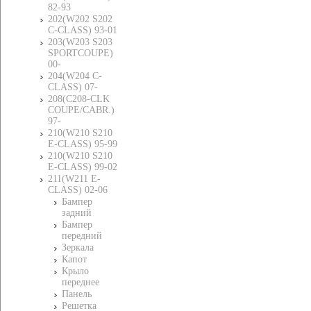
82-93
202(W202 S202
C-CLASS) 93-01
203(W203 S203
SPORTCOUPE)
00-
204(W204 C-
CLASS) 07-
208(C208-CLK
COUPE/CABR.)
97-
210(W210 S210
E-CLASS) 95-99
210(W210 S210
E-CLASS) 99-02
211(W211 E-
CLASS) 02-06
Бампер
задний
Бампер
передний
Зеркала
Капот
Крыло
переднее
Панель
Решетка