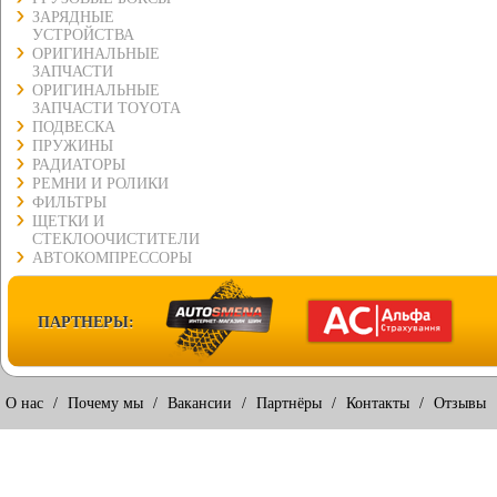
ЗАРЯДНЫЕ
УСТРОЙСТВА
ОРИГИНАЛЬНЫЕ
ЗАПЧАСТИ
ОРИГИНАЛЬНЫЕ
ЗАПЧАСТИ TOYOTA
ПОДВЕСКА
ПРУЖИНЫ
РАДИАТОРЫ
РЕМНИ И РОЛИКИ
ФИЛЬТРЫ
ЩЕТКИ И
СТЕКЛООЧИСТИТЕЛИ
АВТОКОМПРЕССОРЫ
ПАРТНЕРЫ:
О нас
/
Почему мы
/
Вакансии
/
Партнёры
/
Контакты
/
Отзывы