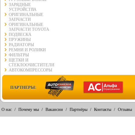
ЗАРЯДНЫЕ
УСТРОЙСТВА
ОРИГИНАЛЬНЫЕ
ЗАПЧАСТИ
ОРИГИНАЛЬНЫЕ
ЗАПЧАСТИ TOYOTA
ПОДВЕСКА
ПРУЖИНЫ
РАДИАТОРЫ
РЕМНИ И РОЛИКИ
ФИЛЬТРЫ
ЩЕТКИ И
СТЕКЛООЧИСТИТЕЛИ
АВТОКОМПРЕССОРЫ
ПАРТНЕРЫ:
О нас
/
Почему мы
/
Вакансии
/
Партнёры
/
Контакты
/
Отзывы