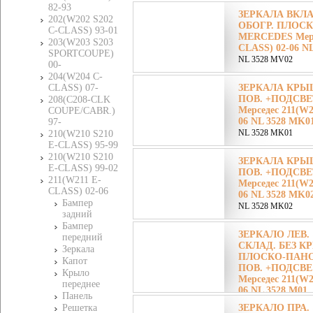
82-93
ЗЕРКАЛА ВКЛ
202(W202 S202
ОБОГР. ПЛОСК
C-CLASS) 93-01
MERCEDES Мерсе
203(W203 S203
CLASS) 02-06 N
SPORTCOUPE)
NL 3528 MV02
00-
204(W204 C-
CLASS) 07-
ЗЕРКАЛА КРЫШ
ПОВ. +ПОДСВЕ
208(C208-CLK
Мерседес 211(W2
COUPE/CABR.)
06 NL 3528 MK0
97-
NL 3528 MK01
210(W210 S210
E-CLASS) 95-99
210(W210 S210
ЗЕРКАЛА КРЫШ
E-CLASS) 99-02
ПОВ. +ПОДСВЕ
211(W211 E-
Мерседес 211(W2
CLASS) 02-06
06 NL 3528 MK0
Бампер
NL 3528 MK02
задний
Бампер
ЗЕРКАЛО ЛЕВ. 
передний
СКЛАД. БЕЗ 
Зеркала
ПЛОСКО-ПАНОР.
Капот
ПОВ. +ПОДСВЕ
Крыло
Мерседес 211(W2
переднее
06 NL 3528 M01
Панель
NL 3528 M01
Решетка
ЗЕРКАЛО ПРА. 