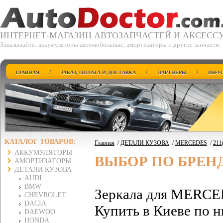
ИНТЕРНЕТ-МАГАЗИН АВТОЗАПЧАСТЕЙ И АКСЕСС
Заказывайте: аккумуляторы автомобильные, амортизаторы и другие запчасти.
/
/
/
ГЛАВНАЯ
ЗАКАЗ, ОПЛАТА И ДОСТАВКА
ПАРТНЕРЫ
ИНФО
КАТАЛОГ ТОВАРОВ:
Главная
/
ДЕТАЛИ КУЗОВА
/
MERCEDES
/
211
АККУМУЛЯТОРЫ
ВЫБОР ПО БРЕН
АМОРТИЗАТОРЫ
ДЕТАЛИ КУЗОВА
AUDI
BMW
Зеркала для MERCE
CHEVROLET
DACIA
Купить в Киеве по н
DAEWOO
HONDA