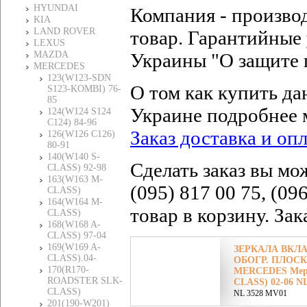
HYUNDAI
Компания - произво
KIA
LAND ROVER
товар. Гарантийные 
LEXUS
MAZDA
Украины "О защите 
MERCEDES
123(W123-SDN
О том как купить да
S123-KOMBI) 76-
85
Украине подробнее 
124(W124 S124
C124) 84-96
Заказ доставка и оп
126(W126 C126)
80-91
140(W140 S-
Сделать заказ вы мо
CLASS) 92-98
163(W163 M-
(095) 817 00 75, (09
CLASS)
164(W164 M-
товар в корзину. За
CLASS)
168(W168 A-
CLASS) 97-04
169(W169 A-
ЗЕРКАЛА ВКЛ
CLASS).04-
ОБОГР. ПЛОСК
170(R170-
MERCEDES Мерсе
ROADSTER SLK-
CLASS) 02-06 N
CLASS)
NL 3528 MV01
201(190-W201)