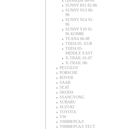
QASHQAI 06-09
SUNNY B11 82-86
SUNNY N13 86-
90
SUNNY N14 91-
96
SUNNY Y10 91-
96 KOMBI
TEANA 06-08
TIIDA 05- EUR
TIIDA 05-
MIDDLE EAST
X-TRAIL 01-07
X-TRAIL 08-
PEUGEOT
PORSCHE
ROVER
SAAB
SEAT
SKODA
SSANGYONG
SUBARU
SUZUKI
TOYOTA
VW
УНИВЕРСАЛ.
УНИВЕРСАЛ.ТЕСТ