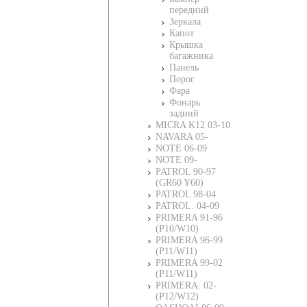
передний
Зеркала
Капот
Крышка
багажника
Панель
Порог
Фара
Фонарь
задний
MICRA K12 03-10
NAVARA 05-
NOTE 06-09
NOTE 09-
PATROL 90-97
(GR60 Y60)
PATROL 98-04
PATROL. 04-09
PRIMERA 91-96
(P10/W10)
PRIMERA 96-99
(P11/W11)
PRIMERA 99-02
(P11/W11)
PRIMERA. 02-
(P12/W12)