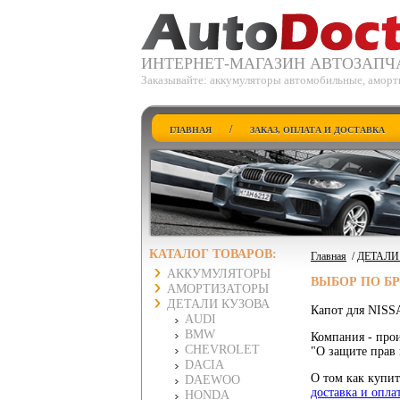
ИНТЕРНЕТ-МАГАЗИН АВТОЗАПЧ
Заказывайте: аккумуляторы автомобильные, аморт
/
ГЛАВНАЯ
ЗАКАЗ, ОПЛАТА И ДОСТАВКА
КАТАЛОГ ТОВАРОВ:
Главная
/
ДЕТАЛИ
АККУМУЛЯТОРЫ
ВЫБОР ПО Б
АМОРТИЗАТОРЫ
ДЕТАЛИ КУЗОВА
Капот для NISS
AUDI
BMW
Компания - прои
CHEVROLET
"О защите прав 
DACIA
О том как купит
DAEWOO
доставка и опла
HONDA