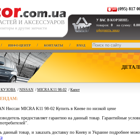
(095) 817 0
У ВАС В КОРЗИНЕ:
АСТЕЙ И АКСЕССУАРОВ
товаров:
0
на сумму:
0.00
изаторы и другие запчасти
оформить заказ
/
/
/
ИНФО-ЦЕНТР
КОНТАКТЫ
ВХОД
ДЕТАЛ
 КУЗОВА
/
NISSAN
/
MICRA K11 98-02
/
Капот
РЕНДАМ:
AN Ниссан MICRA K11 98-02 Купить в Киеве по низкой цене
зводитель предоставляет гарантию на данный товар. Гарантийные услов
потребителей".
ь данный товар, и заказать доставку по Киеву и Украине подробнее мож
та