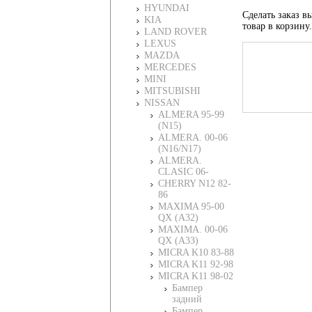
HYUNDAI
Сделать заказ вы
KIA
товар в корзину
LAND ROVER
LEXUS
MAZDA
MERCEDES
MINI
MITSUBISHI
NISSAN
ALMERA 95-99
(N15)
ALMERA. 00-06
(N16/N17)
ALMERA.
CLASIC 06-
CHERRY N12 82-
86
MAXIMA 95-00
QX (A32)
MAXIMA. 00-06
QX (A33)
MICRA K10 83-88
MICRA K11 92-98
MICRA K11 98-02
Бампер
задний
Бампер