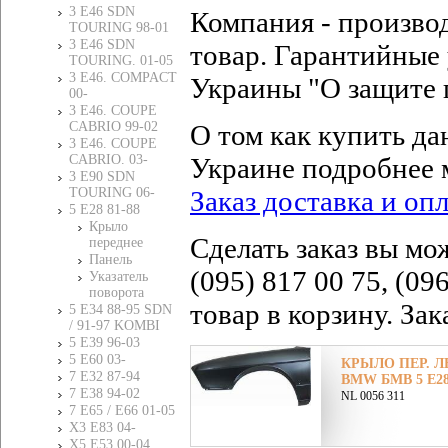
3 E46 SDN
Компания - произво
TOURING 98-01
3 E46 SDN
товар. Гарантийные 
TOURING. 01-05
3 E46. COMPACT
Украины "О защите 
00-
3 E46. COUPE
CABRIO 99-02
О том как купить да
3 E46. COUPE
CABRIO. 03-
Украине подробнее 
3 E90 SDN
TOURING 06-
Заказ доставка и оп
5 E28 81-88
Крыло
Сделать заказ вы мо
переднее
Панель
(095) 817 00 75, (09
Указатель
поворота
товар в корзину. За
5 E34 88-95 SDN
/ 91-97 KOMBI
5 E39 96-03
5 E60 03-
КРЫЛО ПЕР. ЛЕ
7 E32 87-94
BMW БМВ 5 E28 
7 E38 94-02
NL 0056 311
7 E65 / E66 01-05
X3 E83 04-
X5 E53 00-04