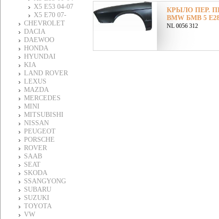
X5 E53 04-07
КРЫЛО ПЕР. ПР
X5 E70 07-
BMW БМВ 5 E28 
CHEVROLET
NL 0056 312
DACIA
DAEWOO
HONDA
HYUNDAI
KIA
LAND ROVER
LEXUS
MAZDA
MERCEDES
MINI
MITSUBISHI
NISSAN
PEUGEOT
PORSCHE
ROVER
SAAB
SEAT
SKODA
SSANGYONG
SUBARU
SUZUKI
TOYOTA
VW