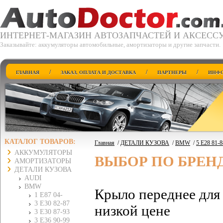
ИНТЕРНЕТ-МАГАЗИН АВТОЗАПЧАСТЕЙ И АКСЕСС
Заказывайте: аккумуляторы автомобильные, амортизаторы и другие запчасти.
/
/
/
ГЛАВНАЯ
ЗАКАЗ, ОПЛАТА И ДОСТАВКА
ПАРТНЕРЫ
ИНФО
КАТАЛОГ ТОВАРОВ:
Главная
/
ДЕТАЛИ КУЗОВА
/
BMW
/
5 E28 81-8
АККУМУЛЯТОРЫ
ВЫБОР ПО БРЕН
АМОРТИЗАТОРЫ
ДЕТАЛИ КУЗОВА
AUDI
BMW
Крыло переднее для
1 E87 04-
3 E30 82-87
низкой цене
3 E30 87-93
3 E36 90-99