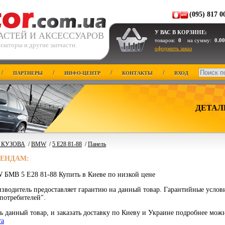
(095) 817 0
У ВАС В КОРЗИНЕ:
АСТЕЙ И АКСЕССУАРОВ
товаров:
0
на сумму:
0.00
заторы и другие запчасти.
оформить заказ
/
/
/
/
ПАРТНЕРЫ
ИНФО-ЦЕНТР
КОНТАКТЫ
ВХОД
ДЕТАЛ
 КУЗОВА
/
BMW
/
5 E28 81-88
/
Панель
РЕНДАМ:
 БМВ 5 E28 81-88 Купить в Киеве по низкой цене
зводитель предоставляет гарантию на данный товар. Гарантийные услов
потребителей".
ь данный товар, и заказать доставку по Киеву и Украине подробнее мож
та