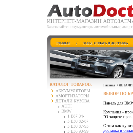
ИНТЕРНЕТ-МАГАЗИН АВТОЗАПЧ
Заказывайте: аккумуляторы автомобильные, аморти
/
ГЛАВНАЯ
ЗАКАЗ, ОПЛАТА И ДОСТАВКА
КАТАЛОГ ТОВАРОВ:
Главная
/
ДЕТАЛИ
АККУМУЛЯТОРЫ
ВЫБОР ПО Б
АМОРТИЗАТОРЫ
ДЕТАЛИ КУЗОВА
Панель для BMW
AUDI
BMW
Компания - прои
1 E87 04-
"О защите прав 
3 E30 82-87
О том как купит
3 E30 87-93
доставка и опла
3 E36 90-99