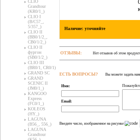
CLIO
Grandtour
(KR0/1_)
CLIO I
(B/C57_,
5/357_)
Наличие: уточняйте
CLIO II
(BB0/1/2_,
CB0/1/2_)
CLIO II
фургон
ОТЗЫВЫ:
Нет отзывов об этом продукт
(SB0/1/2_)
CLIO III
(BR0/1, CR0/1)
GRAND SC
ЕСТЬ ВОПРОСЫ?
Вы можете задать на
GRAND
SCENIC II
Пожалуйста
Имя:
(JM0/1_)
KANGOO
Express
Email:
(FC0/1_)
KOLEOS
(HY_)
LAGUNA
Введите число, изображенное на рисунке:
(B56_, 556_)
LAGUNA
Grandtour
(K56_)