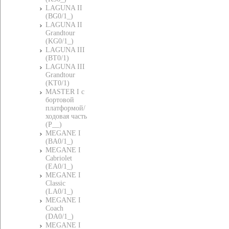
LAGUNA II
(BG0/1_)
LAGUNA II
Grandtour
(KG0/1_)
LAGUNA III
(BT0/1)
LAGUNA III
Grandtour
(KT0/1)
MASTER I c
бортовой
платформой/
ходовая часть
(P__)
MEGANE I
(BA0/1_)
MEGANE I
Cabriolet
(EA0/1_)
MEGANE I
Classic
(LA0/1_)
MEGANE I
Coach
(DA0/1_)
MEGANE I