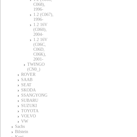
C068),
1996-
1.2 (C067),
1996-
1.2 16V
(C060),
2004-
1.2 16V
(C06C,
C06D,
C06K),
2001-
TWINGO
(CN0_)
ROVER
SAAB
SEAT
SKODA
SSANGYONG
SUBARU
SUZUKI
TOYOTA
VOLVO
VW
Sachs
Bilstein
Koni