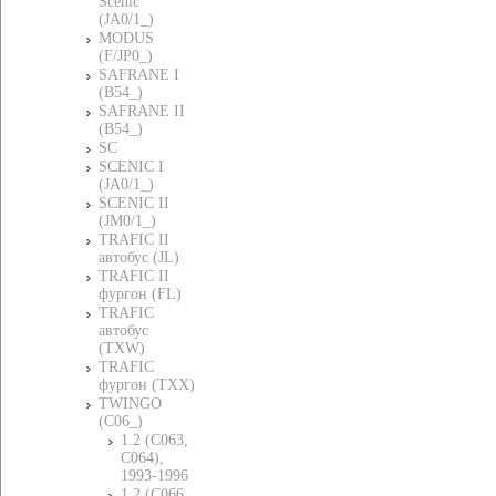
Scenic
(JA0/1_)
MODUS
(F/JP0_)
SAFRANE I
(B54_)
SAFRANE II
(B54_)
SC
SCENIC I
(JA0/1_)
SCENIC II
(JM0/1_)
TRAFIC II
автобус (JL)
TRAFIC II
фургон (FL)
TRAFIC
автобус
(TXW)
TRAFIC
фургон (TXX)
TWINGO
(C06_)
1.2 (C063,
C064),
1993-1996
1.2 (C066,