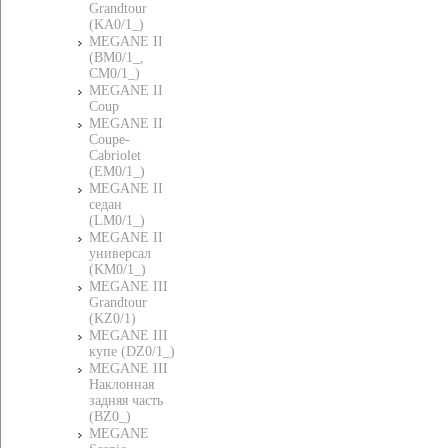
Grandtour
(KA0/1_)
MEGANE II
(BM0/1_,
CM0/1_)
MEGANE II
Coup
MEGANE II
Coupe-
Cabriolet
(EM0/1_)
MEGANE II
седан
(LM0/1_)
MEGANE II
универсал
(KM0/1_)
MEGANE III
Grandtour
(KZ0/1)
MEGANE III
купе (DZ0/1_)
MEGANE III
Наклонная
задняя часть
(BZ0_)
MEGANE