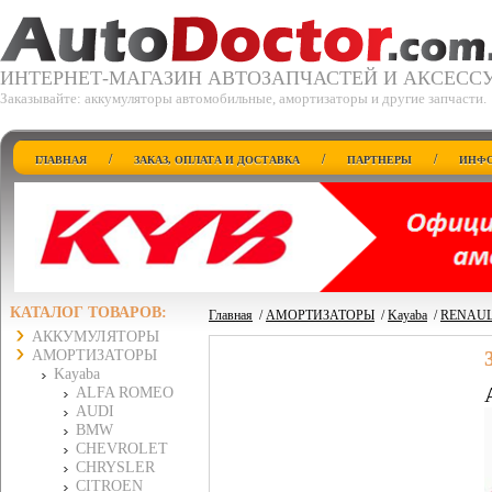
ИНТЕРНЕТ-МАГАЗИН АВТОЗАПЧАСТЕЙ И АКСЕСС
Заказывайте: аккумуляторы автомобильные, амортизаторы и другие запчасти.
/
/
/
ГЛАВНАЯ
ЗАКАЗ, ОПЛАТА И ДОСТАВКА
ПАРТНЕРЫ
ИНФО
КАТАЛОГ ТОВАРОВ:
Главная
/
АМОРТИЗАТОРЫ
/
Kayaba
/
RENAU
АККУМУЛЯТОРЫ
АМОРТИЗАТОРЫ
Kayaba
ALFA ROMEO
AUDI
BMW
CHEVROLET
CHRYSLER
CITROEN