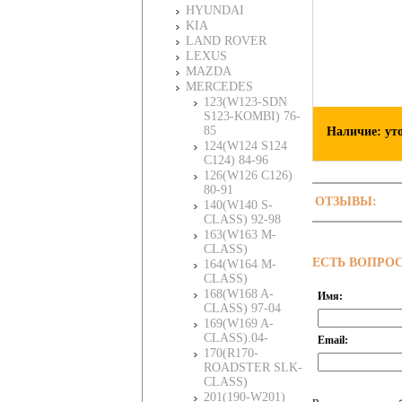
HYUNDAI
KIA
LAND ROVER
LEXUS
MAZDA
MERCEDES
123(W123-SDN
S123-KOMBI) 76-
85
Наличие: ут
124(W124 S124
C124) 84-96
126(W126 C126)
80-91
ОТЗЫВЫ:
140(W140 S-
CLASS) 92-98
163(W163 M-
CLASS)
ЕСТЬ ВОПРО
164(W164 M-
CLASS)
168(W168 A-
Имя:
CLASS) 97-04
169(W169 A-
CLASS).04-
Email:
170(R170-
ROADSTER SLK-
CLASS)
201(190-W201)