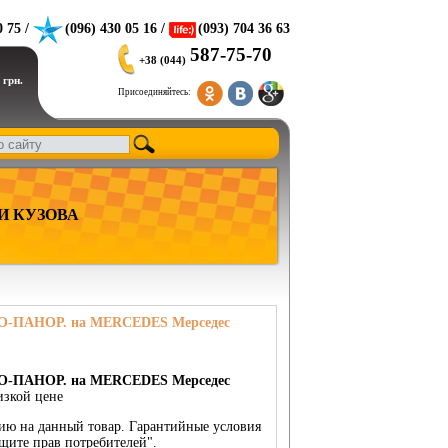
0 75 /
(096) 430 05 16 /
(093) 704 36 63
587-75-70
+38 (044)
 грн.
Присоединяйтесь:
И КУЗОВА
-ПАНОР. на MERCEDES Мерседес
-ПАНОР. на MERCEDES Мерседес
изкой цене
тию на данный товар. Гарантийные условия
щите прав потребителей".