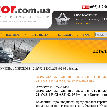
(095) 817 0
У ВАС В КОРЗИНЕ:
АСТЕЙ И АКСЕССУАРОВ
товаров:
0
на сумму:
0.00
заторы и другие запчасти.
оформить заказ
/
/
/
/
ПАРТНЕРЫ
ИНФО-ЦЕНТР
КОНТАКТЫ
ВХОД
ДЕТАЛ
 КУЗОВА
/
MERCEDES
/
211(W211 E-CLASS) 02-06
/
Зеркала
ЗЕРКАЛА ВКЛАДЫШ ЛЕВ. ОБОГР. ПЛОСКО
211(W211 E-CLASS) 02-06 NL 3528 MV01
Артикул: NL 3528 MV01
ЗЕРКАЛА ВКЛАДЫШ ЛЕВ. ОБОГР. ПЛОСКО
211(W211 E-CLASS) 02-06
Купить в Киеве по н
Компания - производитель предоставляет гаран
предоставляются согласно закону Украины "О за