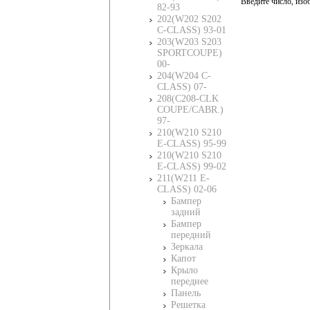
Введите число, изо
82-93
202(W202 S202
C-CLASS) 93-01
203(W203 S203
SPORTCOUPE)
00-
204(W204 C-
CLASS) 07-
208(C208-CLK
COUPE/CABR.)
97-
210(W210 S210
E-CLASS) 95-99
210(W210 S210
E-CLASS) 99-02
211(W211 E-
CLASS) 02-06
Бампер
задний
Бампер
передний
Зеркала
Капот
Крыло
переднее
Панель
Решетка