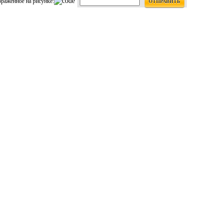
браженное на рисунке:
ОТПРАВИТЬ