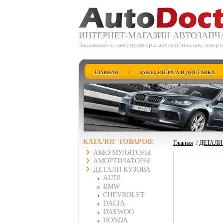
ИНТЕРНЕТ-МАГАЗИН АВТОЗАПЧ
Заказывайте: аккумуляторы автомобильные, аморти
/
ГЛАВНАЯ
ЗАКАЗ, ОПЛАТА И ДОСТАВКА
КАТАЛОГ ТОВАРОВ:
Главная
/
ДЕТАЛИ
АККУМУЛЯТОРЫ
АМОРТИЗАТОРЫ
ДЕТАЛИ КУЗОВА
AUDI
BMW
CHEVROLET
DACIA
DAEWOO
HONDA