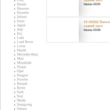
Ford
задний мост
Honda
bilstein-16105
Hummer
Hyundai
Infiniti
Isuzu
19-169262 Daewoo
Jaguar
задний мост
Jeep
bilstein-16104
Kia
Lada
Land Rover
Lexus
Mazda
Mercedes-Benz
Mini
Mitsubishi
Nissan
Opel
Peugeot
Porsche
Renault
Rover
Saab
Seat
Skoda
Ssangyong
Subaru