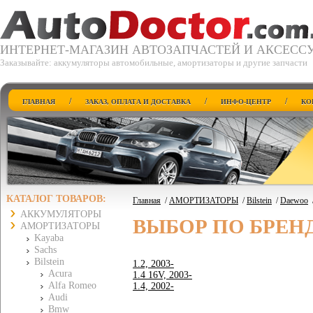
ИНТЕРНЕТ-МАГАЗИН АВТОЗАПЧАСТЕЙ И АКСЕСС
Заказывайте: аккумуляторы автомобильные, амортизаторы и другие запчасти
/
/
/
ГЛАВНАЯ
ЗАКАЗ, ОПЛАТА И ДОСТАВКА
ИНФО-ЦЕНТР
КО
КАТАЛОГ ТОВАРОВ:
Главная
/
АМОРТИЗАТОРЫ
/
Bilstein
/
Daewoo
АККУМУЛЯТОРЫ
ВЫБОР ПО БРЕН
АМОРТИЗАТОРЫ
Kayaba
Sachs
Bilstein
1.2, 2003-
Acura
1.4 16V, 2003-
Alfa Romeo
1.4, 2002-
Audi
Bmw