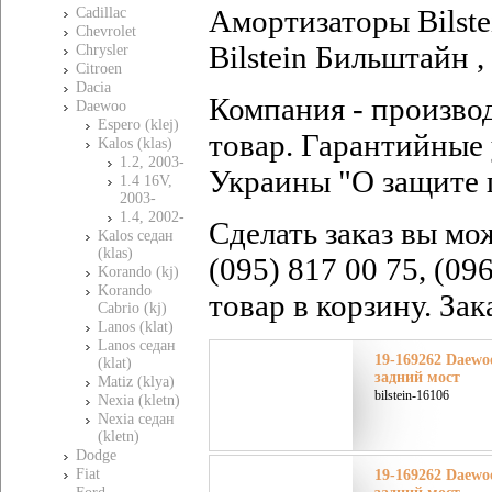
Амортизаторы Bilste
Cadillac
Chevrolet
Bilstein Бильштайн ,
Chrysler
Citroen
Dacia
Компания - произво
Daewoo
Espero (klej)
товар. Гарантийные 
Kalos (klas)
1.2, 2003-
Украины "О защите 
1.4 16V,
2003-
1.4, 2002-
Сделать заказ вы мо
Kalos седан
(klas)
(095) 817 00 75, (09
Korando (kj)
Korando
товар в корзину. За
Cabrio (kj)
Lanos (klat)
Lanos седан
19-169262 Daewoo
(klat)
задний мост
Matiz (klya)
bilstein-16106
Nexia (kletn)
Nexia седан
(kletn)
Dodge
Fiat
19-169262 Daewoo