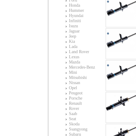
Ford
Honda
Hummer
Hyundai
Infiniti
Isuzu
Jaguar
Jeep
Kia
Lada
Land Rover
Lexus
Mazda
Mercedes-Benz
Mini
Mitsubishi
Nissan
Opel
Peugeot
Porsche
Renault
Rover
Saab
Seat
Skoda
Ssangyong
Subaru