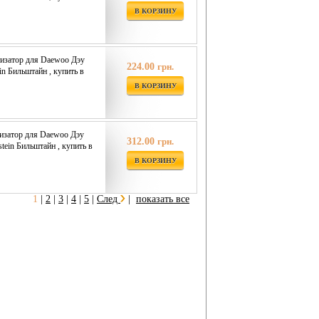
В КОРЗИНУ
изатор для Daewoo Дэу
224.00
грн.
ein Бильштайн , купить в
В КОРЗИНУ
изатор для Daewoo Дэу
312.00
грн.
stein Бильштайн , купить в
В КОРЗИНУ
1
|
2
|
3
|
4
|
5
|
След
|
показать все