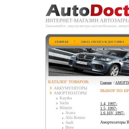
ИНТЕРНЕТ-МАГАЗИН АВТОЗАПЧ
Заказывайте: аккумуляторы автомобильные, аморт
/
ГЛАВНАЯ
ЗАКАЗ, ОПЛАТА И ДОСТАВКА
КАТАЛОГ ТОВАРОВ:
Главная
/
АМОРТ
АККУМУЛЯТОРЫ
ВЫБОР ПО Б
АМОРТИЗАТОРЫ
Kayaba
Sachs
1.4, 1997-
Bilstein
1.5, 1997-
Acura
1.6 16V, 1997-
Alfa Romeo
Амортизаторы Bi
Audi
Bmw