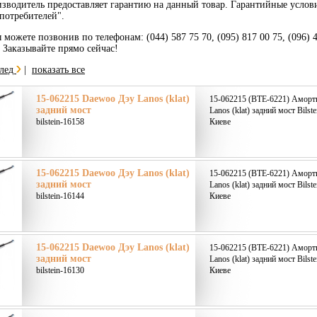
зводитель предоставляет гарантию на данный товар. Гарантийные услов
потребителей".
 можете позвонив по телефонам: (044) 587 75 70, (095) 817 00 75, (096) 
. Заказывайте прямо сейчас!
лед
|
показать все
15-062215 Daewoo Дэу Lanos (klat)
15-062215 (BTE-6221) Аморт
задний мост
Lanos (klat) задний мост Bilst
bilstein-16158
Киеве
15-062215 Daewoo Дэу Lanos (klat)
15-062215 (BTE-6221) Аморт
задний мост
Lanos (klat) задний мост Bilst
bilstein-16144
Киеве
15-062215 Daewoo Дэу Lanos (klat)
15-062215 (BTE-6221) Аморт
задний мост
Lanos (klat) задний мост Bilst
bilstein-16130
Киеве