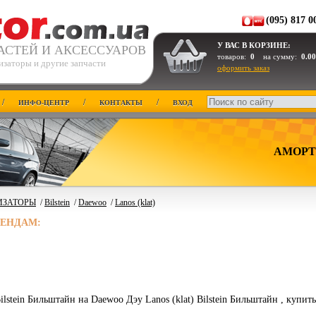
(095) 817 0
У ВАС В КОРЗИНЕ:
АСТЕЙ И АКСЕССУАРОВ
товаров:
0
на сумму:
0.00
изаторы и другие запчасти
оформить заказ
/
/
/
ИНФО-ЦЕНТР
КОНТАКТЫ
ВХОД
АМОРТ
ИЗАТОРЫ
/
Bilstein
/
Daewoo
/
Lanos (klat)
РЕНДАМ:
lstein Бильштайн на Daewoo Дэу Lanos (klat) Bilstein Бильштайн , купит