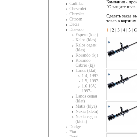
Компания - прои
Cadillac
"О защите прав 
Chevrolet
Chrysler
Сделать заказ вы
Citroen
товар в корзину
Dacia
Daewoo
1
|
2
|
3
|
4
|
5
|
С
Espero (klej)
Kalos (klas)
Kalos седан
(klas)
Korando (kj)
Korando
Cabrio (kj)
Lanos (klat)
1.4, 1997-
1.5, 1997-
1.6 16V,
1997-
Lanos седан
(klat)
Matiz (klya)
Nexia (kletn)
Nexia седан
(kletn)
Dodge
Fiat