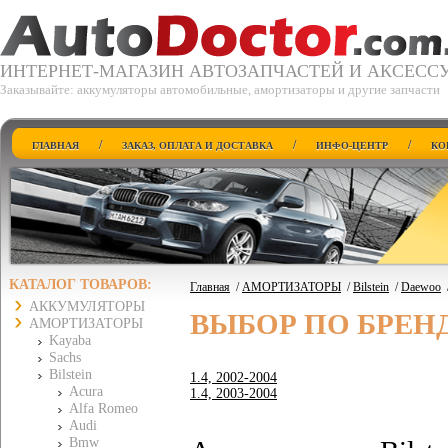
ИНТЕРНЕТ-МАГАЗИН АВТОЗАПЧАСТЕЙ И АКСЕСС
Заказывайте: аккумуляторы автомобильные, амортизаторы и другие запчасти
/
/
/
ГЛАВНАЯ
ЗАКАЗ, ОПЛАТА И ДОСТАВКА
ИНФО-ЦЕНТР
КО
КАТАЛОГ ТОВАРОВ:
Главная
/
АМОРТИЗАТОРЫ
/
Bilstein
/
Daewoo
АККУМУЛЯТОРЫ
ВЫБОР ПО БРЕН
АМОРТИЗАТОРЫ
Kayaba
Sachs
Bilstein
1.4, 2002-2004
Acura
1.4, 2003-2004
Alfa Romeo
Audi
Bmw