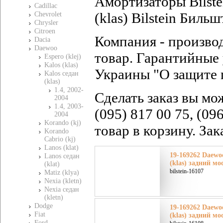
Амортизаторы Bilste
Cadillac
(klas) Bilstein Биль
Chevrolet
Chrysler
Citroen
Компания - произво
Dacia
Daewoo
товар. Гарантийные 
Espero (klej)
Kalos (klas)
Украины "О защите 
Kalos седан
(klas)
1.4, 2002-
Сделать заказ вы мо
2004
1.4, 2003-
(095) 817 00 75, (09
2004
Korando (kj)
товар в корзину. За
Korando
Cabrio (kj)
Lanos (klat)
19-169262 Daewo
Lanos седан
(klas) задний мо
(klat)
bilstein-16107
Matiz (klya)
Nexia (kletn)
Nexia седан
(kletn)
Dodge
19-169262 Daewo
Fiat
(klas) задний мо
Ford