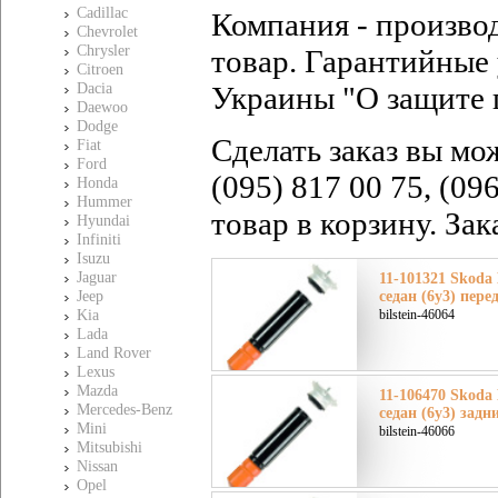
Cadillac
Компания - произво
Chevrolet
Chrysler
товар. Гарантийные 
Citroen
Dacia
Украины "О защите 
Daewoo
Dodge
Сделать заказ вы мо
Fiat
Ford
(095) 817 00 75, (09
Honda
Hummer
товар в корзину. За
Hyundai
Infiniti
Isuzu
Jaguar
11-101321 Skoda
Jeep
седан (6y3) пере
Kia
bilstein-46064
Lada
Land Rover
Lexus
Mazda
11-106470 Skoda
Mercedes-Benz
седан (6y3) задн
Mini
bilstein-46066
Mitsubishi
Nissan
Opel