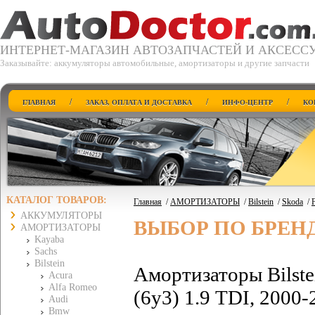
ИНТЕРНЕТ-МАГАЗИН АВТОЗАПЧАСТЕЙ И АКСЕСС
Заказывайте: аккумуляторы автомобильные, амортизаторы и другие запчасти
/
/
/
ГЛАВНАЯ
ЗАКАЗ, ОПЛАТА И ДОСТАВКА
ИНФО-ЦЕНТР
КО
КАТАЛОГ ТОВАРОВ:
Главная
/
АМОРТИЗАТОРЫ
/
Bilstein
/
Skoda
/
F
АККУМУЛЯТОРЫ
ВЫБОР ПО БРЕН
АМОРТИЗАТОРЫ
Kayaba
Sachs
Bilstein
Амортизаторы Bilste
Acura
Alfa Romeo
(6y3) 1.9 TDI, 2000-
Audi
Bmw