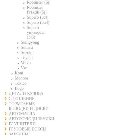
Roomster (5j)
Roomster
Praktik (5j)
Superb (3t4)
Superb (3u4)
Superb
универсал
(3t5)
Ssangyong
Subaru
Suzuki
Toyota
Volvo
Vw
Koni
Monroe
Tokico
Boge
ДЕТАЛИ КУЗОВА
СЦЕПЛЕНИЕ
ТОРМОЗНЫЕ
КОЛОДКИ И ДИСКИ
АВТОМАСЛА
АВТОХОЛОДИЛЬНИКИ
ГЛУШИТЕЛИ
ГРУЗОВЫЕ БОКСЫ
ЗАРЯДНЫЕ