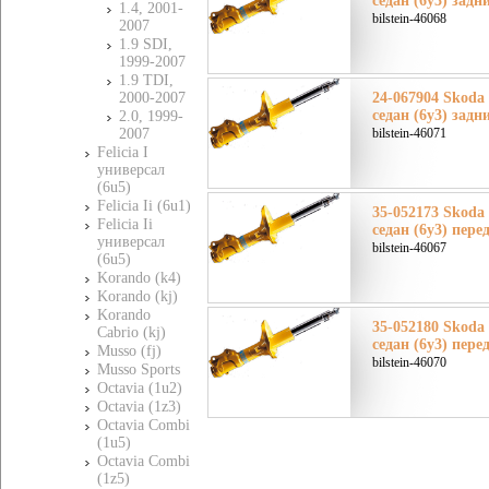
седан (6y3) задн
1.4, 2001-
bilstein-46068
2007
1.9 SDI,
1999-2007
1.9 TDI,
2000-2007
24-067904 Skoda
седан (6y3) задн
2.0, 1999-
2007
bilstein-46071
Felicia I
универсал
(6u5)
Felicia Ii (6u1)
35-052173 Skoda
Felicia Ii
седан (6y3) пере
универсал
bilstein-46067
(6u5)
Korando (k4)
Korando (kj)
Korando
35-052180 Skoda
Cabrio (kj)
седан (6y3) пере
Musso (fj)
bilstein-46070
Musso Sports
Octavia (1u2)
Octavia (1z3)
Octavia Combi
(1u5)
Octavia Combi
(1z5)