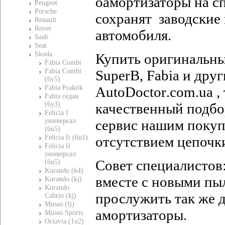
оамортизаторы на с
Peugeot
Porsche
сохранят заводские 
Renault
Rover
автомобиля.
Saab
Seat
Skoda
Купить оригинальн
Fabia Combi
SuperB
,
Fabia
и друг
Fabia Combi
(6y5)
AutoDoctor
.
com
.
ua
,
Fabia Praktik
Fabia седан
качественный подбо
(6y3)
Felicia I
сервис нашим покуп
универсал
(6u5)
отсутствием цепочк
Felicia Ii (6u1)
Felicia Ii
универсал
Совет специалистов
(6u5)
Korando (k4)
вместе с новыми пы
Korando (kj)
Korando
прослужить так же д
Cabrio (kj)
Musso (fj)
амортизаторы.
Musso Sports
Octavia (1u2)