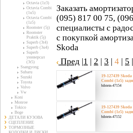
Octavia (1z3)
Заказать амортизато
Octavia Combi
(1u5)
(095) 817 00 75, (09
Octavia Combi
(1z5)
специалисты с радо
Roomster (5j)
Roomster
с покупкой амортиза
Praktik (5j)
Superb (3t4)
Skoda
Superb (3u4)
Superb
универсал
Пред
|
1
|
2
|
3
|
4
|
5
(3t5)
Ssangyong
Subaru
19-127439 Skoda
Suzuki
Combi (1z5) зад
Toyota
bilstein-47154
Volvo
Vw
Koni
Monroe
19-127439 Skoda
Tokico
Combi (1z5) зад
Boge
bilstein-47152
ДЕТАЛИ КУЗОВА
СЦЕПЛЕНИЕ
ТОРМОЗНЫЕ
КОЛОДКИ И ДИСКИ