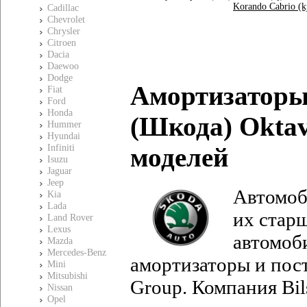
Korando Cabrio (k
Cadillac
Chevrolet
Chrysler
Citroen
Dacia
Daewoo
Dodge
Амортизаторы
Fiat
Ford
Honda
(Шкода)
Oktav
Hummer
Hyundai
моделей
Infiniti
Isuzu
Jaguar
Jeep
Автомо
Kia
Lada
их стар
Land Rover
Lexus
автомоб
Mazda
Mercedes-Benz
амортизаторы и пос
Mini
Mitsubishi
Group. Компания Bil
Nissan
Opel