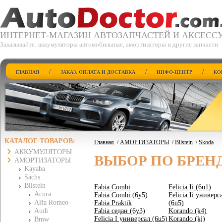
ИНТЕРНЕТ-МАГАЗИН АВТОЗАПЧАСТЕЙ И АКСЕСС
Заказывайте: аккумуляторы автомобильные, амортизаторы и другие запчасти
/
/
/
ГЛАВНАЯ
ЗАКАЗ, ОПЛАТА И ДОСТАВКА
ИНФО-ЦЕНТР
КО
КАТАЛОГ ТОВАРОВ:
Главная
/
АМОРТИЗАТОРЫ
/
Bilstein
/
Skoda
АККУМУЛЯТОРЫ
ВЫБОР ПО БРЕН
АМОРТИЗАТОРЫ
Kayaba
Sachs
Bilstein
Fabia Combi
Felicia Ii (6u1)
Acura
Fabia Combi (6y5)
Felicia Ii универс
Alfa Romeo
Fabia Praktik
(6u5)
Audi
Fabia седан (6y3)
Korando (k4)
Felicia I универсал (6u5)
Korando (kj)
Bmw