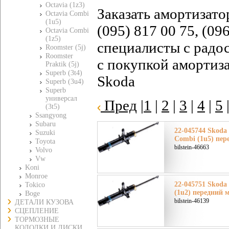
Octavia (1z3)
Заказать амортизато
Octavia Combi
(1u5)
(095) 817 00 75, (09
Octavia Combi
(1z5)
специалисты с радо
Roomster (5j)
Roomster
с покупкой амортиза
Praktik (5j)
Superb (3t4)
Skoda
Superb (3u4)
Superb
универсал
Пред
|
1
|
2
|
3
|
4
|
5
(3t5)
Ssangyong
Subaru
22-045744 Skoda
Suzuki
Combi (1u5) пер
Toyota
bilstein-46663
Volvo
Vw
Koni
Monroe
22-045751 Skoda
Tokico
(1u2) передний 
Boge
bilstein-46139
ДЕТАЛИ КУЗОВА
СЦЕПЛЕНИЕ
ТОРМОЗНЫЕ
КОЛОДКИ И ДИСКИ