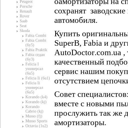
оамортизаторы на с
Peugeot
Porsche
сохранят заводские 
Renault
Rover
автомобиля.
Saab
Seat
Skoda
Купить оригинальн
Fabia Combi
SuperB
,
Fabia
и друг
Fabia Combi
(6y5)
AutoDoctor
.
com
.
ua
,
Fabia Praktik
Fabia седан
качественный подбо
(6y3)
Felicia I
сервис нашим покуп
универсал
(6u5)
отсутствием цепочк
Felicia Ii (6u1)
Felicia Ii
универсал
Совет специалистов
(6u5)
Korando (k4)
вместе с новыми пы
Korando (kj)
Korando
прослужить так же д
Cabrio (kj)
Musso (fj)
амортизаторы.
Musso Sports
Octavia (1u2)