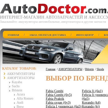
ИНТЕРНЕТ-МАГАЗИН АВТОЗАПЧАСТЕЙ И АКСЕСС
Заказывайте: аккумуляторы автомобильные, амортизаторы и другие запчасти
/
/
/
ГЛАВНАЯ
ЗАКАЗ, ОПЛАТА И ДОСТАВКА
ИНФО-ЦЕНТР
КО
КАТАЛОГ ТОВАРОВ:
Главная
/
АМОРТИЗАТОРЫ
/
Bilstein
/
Skoda
АККУМУЛЯТОРЫ
ВЫБОР ПО БРЕН
АМОРТИЗАТОРЫ
Kayaba
Sachs
Bilstein
Fabia Combi
Felicia Ii (6u1)
Acura
Fabia Combi (6y5)
Felicia Ii универс
Alfa Romeo
Fabia Praktik
(6u5)
Audi
Fabia седан (6y3)
Korando (k4)
Felicia I универсал (6u5)
Korando (kj)
Bmw