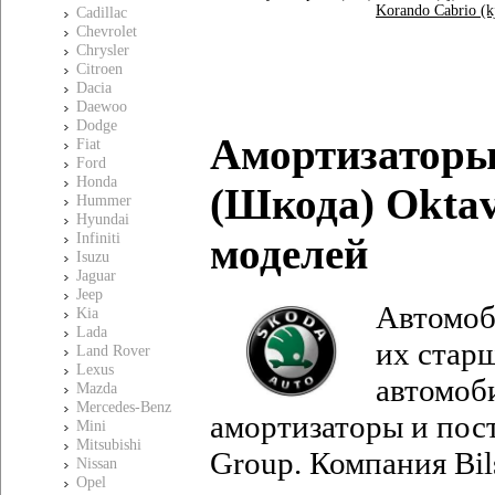
Korando Cabrio (k
Cadillac
Chevrolet
Chrysler
Citroen
Dacia
Daewoo
Dodge
Амортизаторы
Fiat
Ford
Honda
(Шкода)
Oktav
Hummer
Hyundai
моделей
Infiniti
Isuzu
Jaguar
Jeep
Автомо
Kia
Lada
их стар
Land Rover
Lexus
автомоб
Mazda
Mercedes-Benz
амортизаторы и пос
Mini
Mitsubishi
Group. Компания Bil
Nissan
Opel